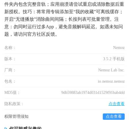
件夹内包含完整音轨；应用崩溃请尝试重启或清除数据后重
新授权。技巧：将常用专辑添加至“我的收藏”可离线缓存；
开启“无缝播放”消除曲间间隔；长按列表可批量管理。注
意：勿同时运行过多App，避免音频解码延迟。如遇未知问
题，请访问官方社区反馈。
名称：
Nemoz
版本：
3.5.2 手机版
厂商：
Nemoz Lab Inc.
包名：
io.nemoz.nemoz
MD5值：
9db59883ab1974d031d1529f91bab4dd
隐私政策：
点击查看
权限管理须知
点击查看
你可能感兴趣的