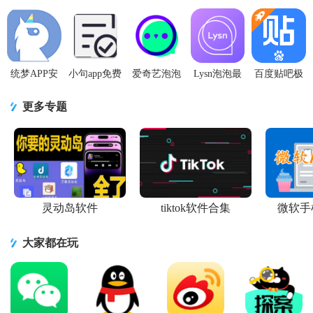
天软件1.0.0
安装包
版app5.137.0
客户端7.2.0
机客户端
安卓版
1.28.7 最新
手机最新版
手机最新版
2.0.7 最新版
版
本
统梦APP安
小句app免费
爱奇艺泡泡
Lysn泡泡最
百度贴吧极
卓手机
版1.0.0 手机
1.16.7安卓
新版
速版老版本
V1.0.1
版
最新版
app1.6.10 官
8.0.0.0无广
更多专题
方最新版
告安卓手机
灵动岛软件
tiktok软件合集
微软手
大家都在玩