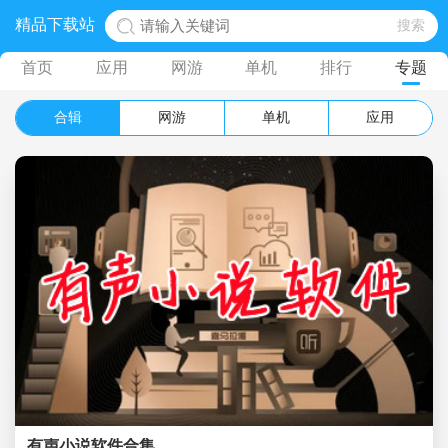
精品下载站
首页
应用
网游
单机
排行
专题
合辑
网游
单机
应用
有声小说软件合集