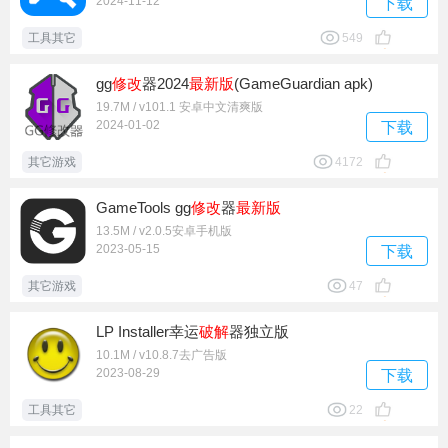
2024-11-12
下载
工具其它
549
gg
修改
器2024
最新版
(GameGuardian apk)
19.7M / v101.1 安卓中文清爽版
2024-01-02
下载
其它游戏
4172
GameTools gg
修改
器
最新版
13.5M / v2.0.5安卓手机版
2023-05-15
下载
其它游戏
47
LP Installer幸运
破解
器独立版
10.1M / v10.8.7去广告版
2023-08-29
下载
工具其它
22