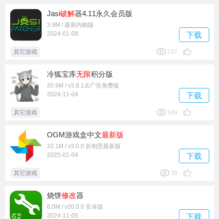
Jasi
破解
器4.11永久会员版
3.9M / 最新内购版
2024-01-09
下载
其它游戏
237
冷狐宝库
无限
积分版
20.9M / v3.8.1去广告免费版
2024-11-04
下载
其它游戏
149
OGM游戏盒中文
最新版
32.1M / v3.0.0 折相思最新版
2025-01-04
下载
其它游戏
39
烧饼
修改
器
6.0M / v20.0.6 安卓版
2024-11-05
下载