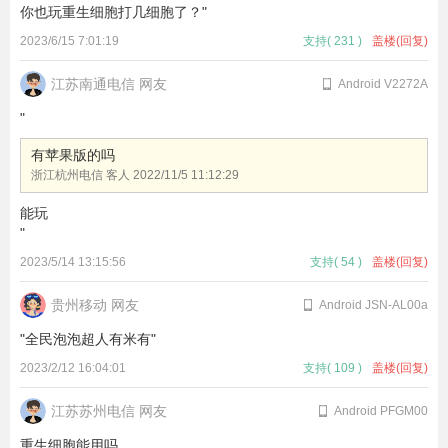
你也玩重生细胞打几细胞了？"
2023/6/15 7:01:19
支持
(
231
)
盖楼(回复)
江苏南通电信 网友
Android V2272A
"
有苹果版的吗
浙江杭州电信 客人
2022/11/5 11:12:29
能玩
"
2023/5/14 13:15:56
支持
(
54
)
盖楼(回复)
贵州移动 网友
Android JSN-AL00a
"全民泡泡超人有米有"
2023/2/12 16:04:01
支持
(
109
)
盖楼(回复)
江苏苏州电信 网友
Android PFGM00
重生细胞能用吗