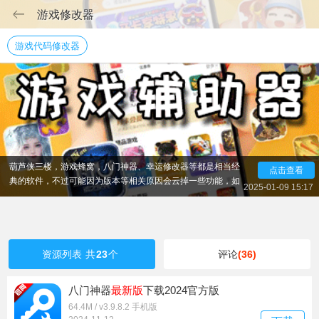
游戏修改器
游戏代码修改器
玩手游想要更快速的升级和进阶或者冲上榜首，那一定少
不了各种好用的游戏辅助工具，游戏辅助器是精品下载站专门
为各位玩家整理的好用的游戏辅助工具，包含了各种类型的游
戏，可以自由的选择操作，软件中除了拥有最新的游戏资讯和
信息，还有游戏攻略和礼包可以领取，像gg修改器最新版本，
葫芦侠三楼，游戏蜂窝，八门神器、幸运修改器等都是相当经
点击查看
典的软件，不过可能因为版本等相关原因会云掉一些功能，如
2025-01-09 15:17
果能用请大家珍惜吧！此类软件的功能很强大，小编这里建议
还是懂一些的朋友来操作！
资源列表
共
23
个
评论
(36)
八门神器
最新版
下载2024官方版
64.4M / v3.9.8.2 手机版