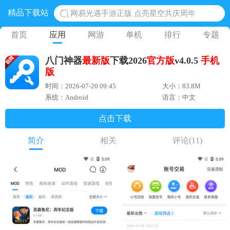
精品下载站
网易光遇手游正版 点亮星空共庆周年
黎明觉醒生机腾讯正版 黎明觉醒生机国际服
首页
应用
网游
单机
排行
专题
蛋仔派对下载 蛋仔派对体验服
八门神器
最新版
下载2026
官方版
v4.0.5
手机
奥特曼王者传奇 正版奥特曼游戏
版
地铁跑酷体验服国际服 地铁跑酷体验服版本
时间：2026-07-20 09:45
大小：83.8M
系统：Android
语言：中文
点击下载
简介
相关
评论
(11)