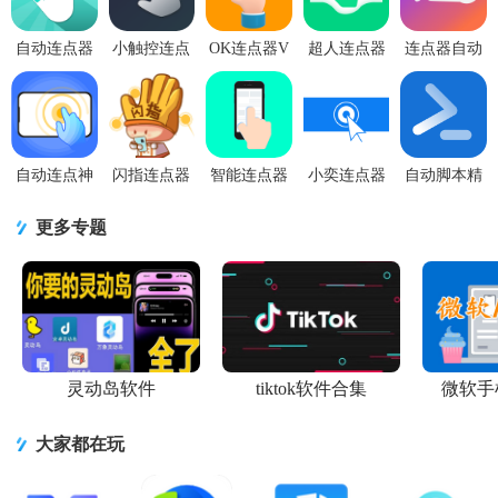
手机写脚本教程，以及提供全面的标准库函数。无论是触摸..
自动连点器
小触控连点
OK连点器V
超人连点器
连点器自动
app1.0.2安卓
器v26.07.19
1.0最新版
app20221027
点击助手
版
最新版
手机版
v6.0.5安卓
最新版
自动连点神
闪指连点器
智能连点器
小奕连点器
自动脚本精
器1.1 最新
免费版
appv1.0最新
自动点击器
灵免费版
版
v3.2.1最新
版
V7.0.7 安卓
v25.09.12 最
更多专题
版
绿化版
新版
灵动岛软件
tiktok软件合集
微软手
大家都在玩