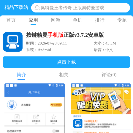
精品下载站
奥特曼王者传奇 正版奥特曼游戏
地铁跑酷体验服国际服 地铁跑酷体验服版本
首页
应用
网游
单机
排行
专题
网易光遇手游正版 点亮星空共庆周年
按键精灵
手机版
正版v3.7.2安卓版
黎明觉醒生机腾讯正版 黎明觉醒生机国际服
时间：2026-07-28 09:11
大小：43.5M
蛋仔派对下载 蛋仔派对体验服
系统：Android
语言：中文
点击下载
简介
相关
评论
(0)