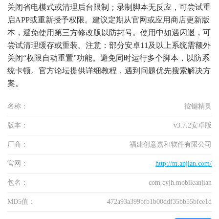
关闭省电模式或清理后台限制；录制脚本无反应，可尝试重
启APP或重新授予权限。建议定期从官网或应用商店更新版
本，避免使用第三方修改版以防封号。使用中如遇闪退，可
尝试清理缓存或重装。注意：部分安卓11及以上系统需额外
关闭“权限自动重置”功能。避免同时运行多个脚本，以防系
统卡顿。官方论坛提供详细教程，遇到问题优先搜索解决方
案。
名称：
按键精灵
版本：
v3.7.2安卓版
厂商：
福建创意嘉和软件有限公司
官网：
http://m.anjian.com/
包名：
com.cyjh.mobileanjian
MD5值：
472a93a399bfb1b00ddf35bb55bfce1d