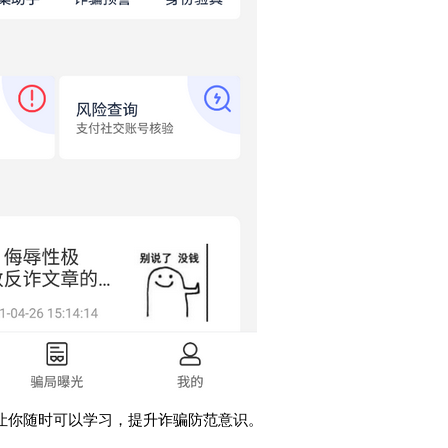
让你随时可以学习，提升诈骗防范意识。