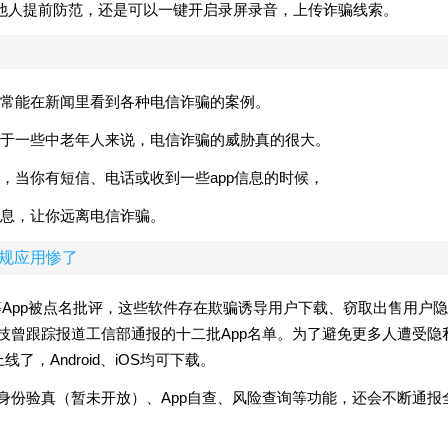
他人提前防范，还是可以一键开启录屏录音，上传诈骗线索。
常能在新闻里看到各种电信诈骗的案例。
于一些中老年人来说，电信诈骗的威胁真的很大。
，当你有短信、电话或收到一些app信息的时候，
息，让你远离电信诈骗。
违规应用惨了
聘等App被点名批评，这些软件存在欺骗诱导用户下载、窃取出售用户隐
技曾跟踪报道工信部通报的十二批App名单。为了避免更多人遭受隐
了，Android、iOS均可下载。
身份验真（暂未开放）、App自查、风险查询等功能，还会不断通报