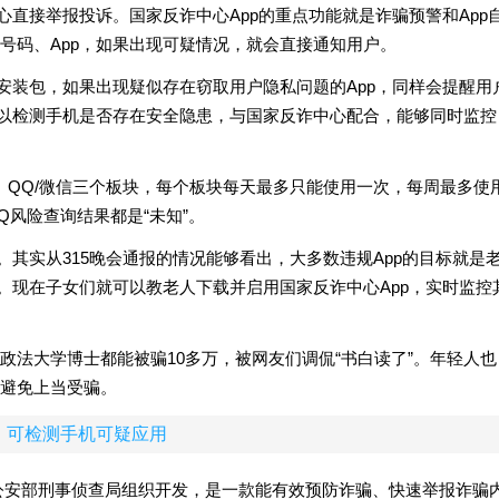
心直接举报投诉。国家反诈中心App的重点功能就是诈骗预警和App
号码、App，如果出现可疑情况，就会直接通知用户。
安装包，如果出现疑似存在窃取用户隐私问题的App，同样会提醒用
可以检测手机是否存在安全隐患，与国家反诈中心配合，能够同时监控
址、QQ/微信三个板块，每个板块每天最多只能使用一次，每周最多使
风险查询结果都是“未知”。
。其实从315晚会通报的情况能够看出，大多数违规App的目标就是
。现在子女们就可以教老人下载并启用国家反诈中心App，实时监控
政法大学博士都能被骗10多万，被网友们调侃“书白读了”。年轻人也
避免上当受骗。
骗，可检测手机可疑应用
由公安部刑事侦查局组织开发，是一款能有效预防诈骗、快速举报诈骗