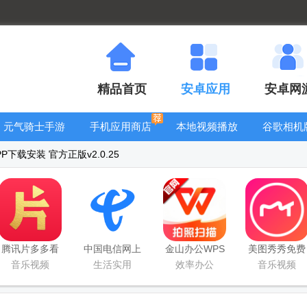
精品首页
安卓应用
安卓网
元气骑士手游
手机应用商店
本地视频播放
谷歌相机
大全
器
大全
下载安装 官方正版v2.0.25
腾讯片多多看
中国电信网上
金山办公WPS
美图秀秀免费
剧官方正版
营业厅
Office手机官
无限制vip版
音乐视频
生活实用
效率办公
音乐视频
app
方最新版