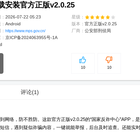
安装官方正版v2.0.25
间：
2026-07-22 05:23
星级：
境：
Android
版本：
官方正版v2.0.25
网：
厂商：
公安部刑侦局
https://www.mps.gov.cn/
案：
京ICP备2024063955号-1A
ud
5
分
10
10
评论
(1)
络，防不胜防。这款官方正版v2.0.25的“国家反诈中心”APP，是
短信，遇到疑似诈骗内容，一键就能举报，后台及时追查。还能实