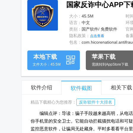
国家反诈中心APP下载
大小：
45.5M
时
语言：
中文
环
类别：
国产软件/ 免费软件
官
隐私政策：
备
点击查看
包名：
com.hicorenational.antifra
本地下载
苹果下载
文件大小：45.5M
需跳转到AppStore下载
软件介绍
相关下载
软件截图
精品下载精心为您推荐：
反诈软件十大排名
编辑点评：导读：骗子手段越来越高明，从电话到网
你手机里的安全卫士。它能自动拦截骚扰电话和可疑
监控恶意软件，让骗局无处藏身。平时多看看平台里