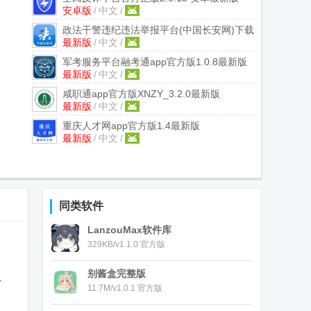
安卓版
/
中文
/
政法干警违纪违法举报平台(中国长安网)下载
最新版
/
中文
/
4.9最新版
军考服务平台融考通app官方版
1.0.8最新版
最新版
/
中文
/
咸职通app官方版
XNZY_3.2.0最新版
最新版
/
中文
/
重庆人才网app官方版
1.4最新版
最新版
/
中文
/
同类软件
LanzouMax软件库
329KB/v1.1.0 官方版
别酱盒完整版
时
11.7M/v1.0.1 官方版