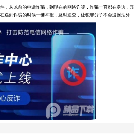
件，从以前的电话诈骗，到现在的网络诈骗，诈骗一直都在身边，
在遇到诈骗的时候一键举报，及时追查，让犯罪分子不会逍遥法外