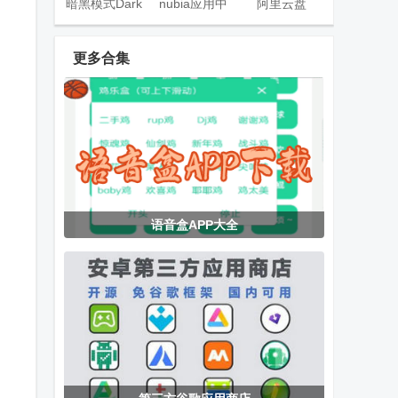
暗黑模式Dark
nubia应用中
阿里云盘
Mode应用
心app官方版
Webdav安卓
版
更多合集
大师兄影视TV
Edge Canary
Dr.Fone数据
版免费版
手机浏览器
恢复手机版
EMBY安卓
嗅探大师app
绿城集团绿小
语音盒APP大全
app免费版
最新版
服app
乘风TV电视版
玄武TV电视版
pxvr官方主页
下载