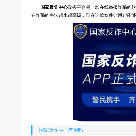
国家反诈中心
政务平台是一款在线举报诈骗的软
在诈骗的手法越来越高级，现在这款软件让用户能够
国家反诈中心有用吗