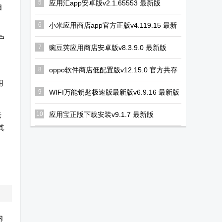
5
应用汇app安卓版v2.1.65553 最新版
自
6
小米应用商店app官方正版v4.119.15 最新
版
户
7
豌豆荚应用商店安卓版v8.3.9.0 最新版
8
oppo软件商店低配置版v12.15.0 官方共存
版
用
9
WIFI万能钥匙极速版最新版v6.9.16 最新版
老
10
应用宝正版下载安装v9.1.7 最新版
其
内