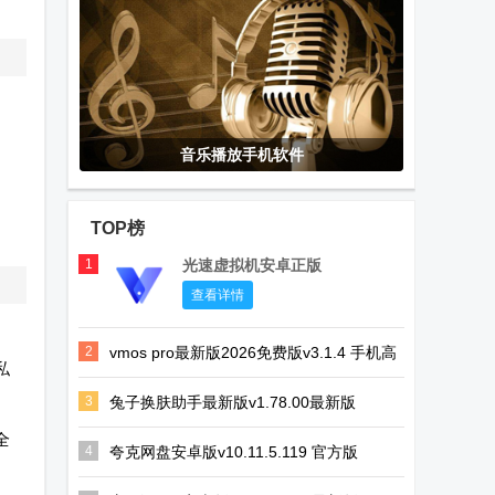
音乐播放手机软件
TOP榜
1
光速虚拟机安卓正版
查看详情
2
vmos pro最新版2026免费版v3.1.4 手机高
私
级会员版
3
兔子换肤助手最新版v1.78.00最新版
全
4
夸克网盘安卓版v10.11.5.119 官方版