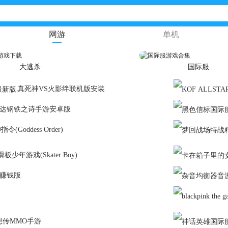
网游
单机
大逃杀
国际服
真死神VS火影绊联机版安装
达钢铁之诗手游安卓版
令(Goddess Order)
滑板少年游戏(Skater Boy)
赚钱版
最新版本
想传MMO手游