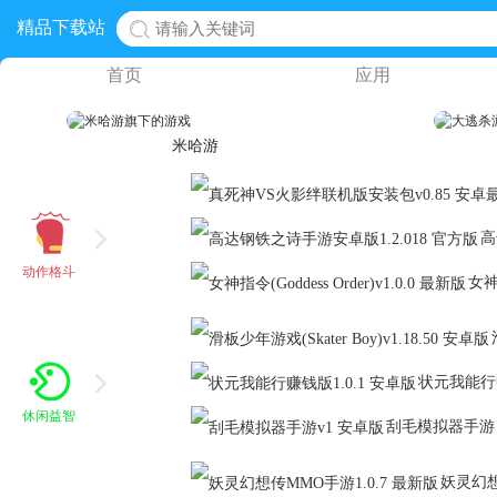
精品下载站
首页
应用
米哈游
高
包
动作格斗
女神指
状元我能行
休闲益智
刮毛模拟器手游
妖灵幻