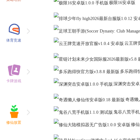
极限16安卓版
版
体育竞速
云王牌
(Soccer Dynasty: Club Manager)
多乐跑得
2026最新版
卡牌游戏
深渊突击安卓
奇遇懒
鬼谷八荒手机
修仙放置
修仙