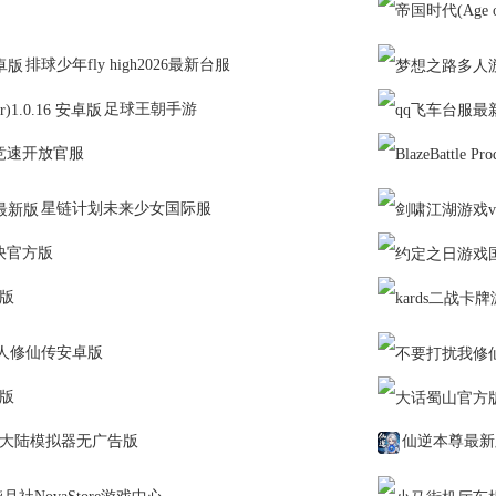
BLUE2)
Mobile)
排球少年fly high2026最新台服
足球王朝手游
竞速开放官服
星链计划未来少女国际服
快官方版
版
人修仙传安卓版
版
大陆模拟器无广告版
仙逆本尊最新