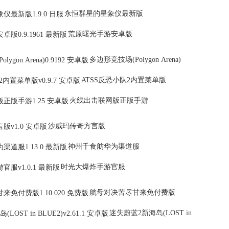
永恒群星的星象仪最新版
荒原曙光手游安卓版
多边形竞技场(Polygon Arena)
ATSS反恐小队2内置菜单版
火线出击联网版正版手游
沙威玛传奇方言版
神州千食舫华为渠道服
时光大爆炸手游官服
航母对决苦尽甘来免付费版
迷失蔚蓝2新海岛(LOST in