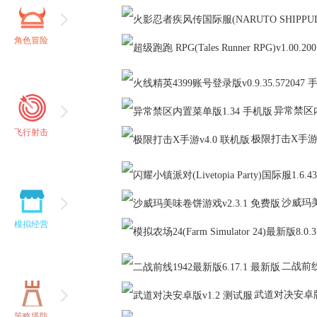
角色冒险
传国际服(NARUTO SHIPPUDEN)
RPG)
异常禁区
飞行射击
极限打击X手
沙威玛
Party)国际服
模拟经营
24)最新版
二战前线
武道对决安卓
策略塔防