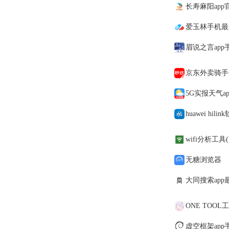
长寿麻阳app
爱玉林手机最
眉说之言app
京东外卖骑手
5G实报天气a
huawei hil
wifi分析工具(Wi
无糖浏览器
大同搜索app最
ONE TOOL
虚空框架app