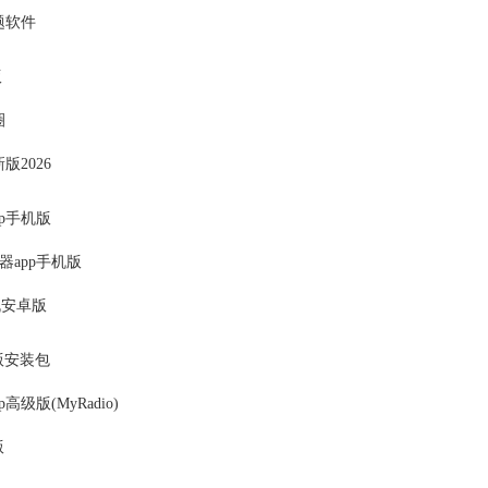
搜题软件
版
圈
版2026
p手机版
器app手机版
相机安卓版
版安装包
高级版(MyRadio)
版