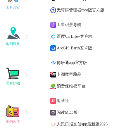
工具其它
无障碍管理器root版官方版
卫星识景导航
百度CarLife+客户端
地图导航
ArcGIS Earth安卓版
博研通app官方版
卡潮数字藏品
理财购物
消费保维权平台
追番社
阅读MD3版
图书阅读
人民日报文创app最新版2026