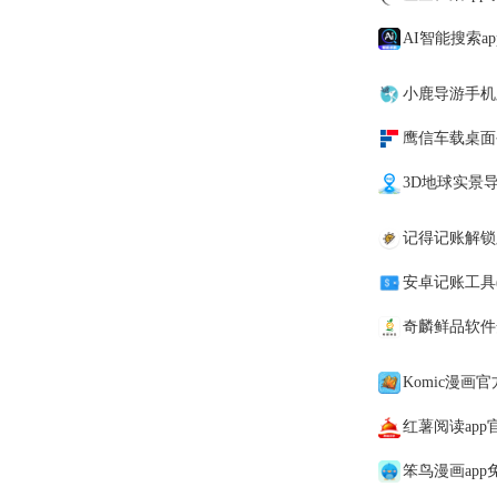
AI智能搜索a
小鹿导游手机
鹰信车载桌面
3D地球实景导
记得记账解锁
安卓记账工具(Mo
奇麟鲜品软件
Komic漫画
红薯阅读app
笨鸟漫画app