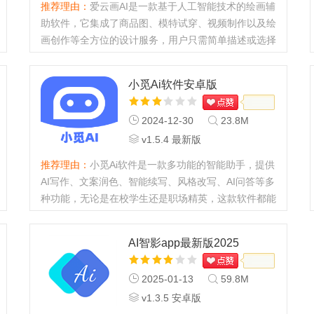
推荐理由：
爱云画AI是一款基于人工智能技术的绘画辅
助软件，它集成了商品图、模特试穿、视频制作以及绘
画创作等全方位的设计服务，用户只需简单描述或选择
想要创作的主题、风格，软件便能自动生成高质量的画
作草稿，甚至完成细...
小觅Ai软件安卓版
2024-12-30
23.8M
v1.5.4 最新版
推荐理由：
小觅Ai软件是一款多功能的智能助手，提供
AI写作、文案润色、智能续写、风格改写、AI问答等多
种功能，无论是在校学生还是职场精英，这款软件都能
一站式解决你的疑问，功能十分多样，快来下载一个
吧。AI写作怎么用1、打...
AI智影app最新版2025
2025-01-13
59.8M
v1.3.5 安卓版