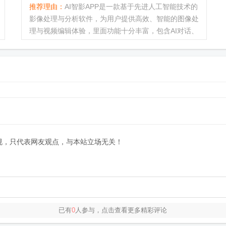
推荐理由：
AI智影APP是一款基于先进人工智能技术的
影像处理与分析软件，为用户提供高效、智能的图像处
理与视频编辑体验，里面功能十分丰富，包含AI对话、
视频剪辑、文本配音、AI智能改写、视频加水印等等。
有需要的用户快来下载...
规，只代表网友观点，与本站立场无关！
已有
0
人参与，点击查看更多精彩评论