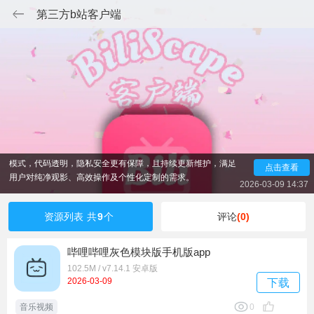
第三方b站客户端
第三方B站客户端为B站用户提供了多样化选择，它们通常
基于官方API开发，功能全面且无内置广告，界面设计更简洁，
操作流畅，能显著提升观影体验。这些客户端支持多平台使
用，保留了弹幕、评论、动态等核心功能，并增加了个性化推
荐、智能搜索、视频下载等实用功能。部分客户端还采用开源
模式，代码透明，隐私安全更有保障，且持续更新维护，满足
点击查看
用户对纯净观影、高效操作及个性化定制的需求。
2026-03-09 14:37
资源列表
共
9
个
评论
(0)
哔哩哔哩灰色模块版手机版app
102.5M / v7.14.1 安卓版
2026-03-09
下载
音乐视频
0