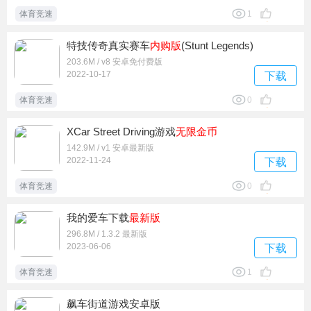
体育竞速
1
特技传奇真实赛车
内购版
(Stunt Legends)
203.6M / v8 安卓免付费版
2022-10-17
下载
体育竞速
0
XCar Street Driving游戏
无限金币
142.9M / v1 安卓最新版
2022-11-24
下载
体育竞速
0
我的爱车下载
最新版
296.8M / 1.3.2 最新版
2023-06-06
下载
体育竞速
1
飙车街道游戏安卓版