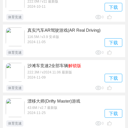
222.0M / v11 最新版
2024-10-11
下载
体育竞速
0
真实汽车AR驾驶游戏(AR Real Driving)
116.5M / v3.9 安卓版
2024-11-05
下载
体育竞速
0
沙滩车竞速2全部车辆
解锁版
222.3M / v2024.11.06 最新版
2024-11-09
下载
体育竞速
0
漂移大师(Drifty Master)游戏
43.6M / v2.7 最新版
2024-11-25
下载
体育竞速
0