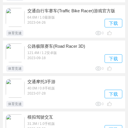
交通自行车赛车(Traffic Bike Racer)游戏官方版
64.6M / 1.0最新版
2023-04-26
下载
体育竞速
0
公路极限赛车(Road Racer 3D)
121.4M / 1.2安卓版
2023-09-18
下载
体育竞速
0
交通摩托3手游
40.0M / 0.8手机版
2023-07-28
下载
体育竞速
0
模拟驾驶交互
31.3M / 1.0手机版