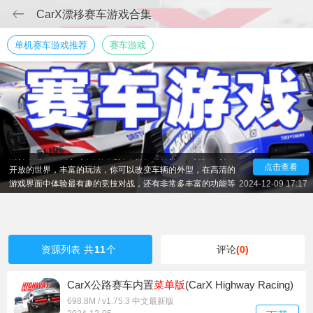
CarX漂移赛车游戏合集
单机赛车游戏推荐
赛车游戏
专门制作漂移赛车游戏的厂商CarX Technologies, LLC推
出了好几款很经典的游戏，CarX Drift Racingcarx漂移赛车1和
carx漂移赛车2，还有carx拉力赛车，carx steet手游等等丰富
的赛车游戏，玩家可以自由选择车辆在各种赛道上竞技比赛，
开放的世界，丰富的玩法，你可以改变车辆的外型，在高清的
点击查看
游戏界面中体验最有趣的竞技对战，还有非常多丰富的功能等
2024-12-09 17:17
你来体验和挖掘，基本上可以满足任何漂移赛车玩家的喜好。
资源列表
共
11
个
评论
(0)
CarX公路赛车内置
菜单版
(CarX Highway Racing)
698.8M / v1.75.3 中文最新版