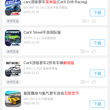
carx漂移赛车
菜单版
(CarX Drift Racing)
507.8M / V1.16.2 安卓手机完整版
2024-12-05
下载
体育竞速
6
CarX Street手游国际服
1.07G / 1.1.1 安卓最新版
2023-11-26
下载
体育竞速
68
CarX漂移赛车2所有车辆
解锁版
1.80G / 1.35.0 最新菜单版
2024-12-11
下载
体育竞速
26
极限飘移与氮气赛车游戏
无限货币
342.2M / 0.0.25最新版
2022-08-22
下载