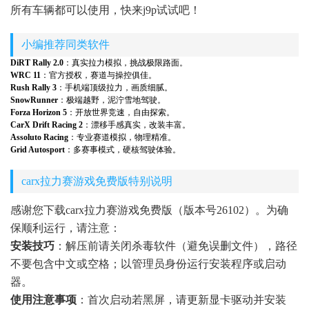
所有车辆都可以使用，快来j9p试试吧！
小编推荐同类软件
DiRT Rally 2.0
：真实拉力模拟，挑战极限路面。
WRC 11
：官方授权，赛道与操控俱佳。
Rush Rally 3
：手机端顶级拉力，画质细腻。
SnowRunner
：极端越野，泥泞雪地驾驶。
Forza Horizon 5
：开放世界竞速，自由探索。
CarX Drift Racing 2
：漂移手感真实，改装丰富。
Assoluto Racing
：专业赛道模拟，物理精准。
Grid Autosport
：多赛事模式，硬核驾驶体验。
carx拉力赛游戏免费版特别说明
感谢您下载carx拉力赛游戏免费版（版本号26102）。为确
保顺利运行，请注意：
安装技巧
：解压前请关闭杀毒软件（避免误删文件），路径
不要包含中文或空格；以管理员身份运行安装程序或启动
器。
使用注意事项
：首次启动若黑屏，请更新显卡驱动并安装