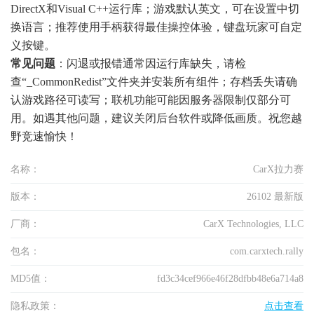
DirectX和Visual C++运行库；游戏默认英文，可在设置中切
换语言；推荐使用手柄获得最佳操控体验，键盘玩家可自定
义按键。
常见问题
：闪退或报错通常因运行库缺失，请检
查“_CommonRedist”文件夹并安装所有组件；存档丢失请确
认游戏路径可读写；联机功能可能因服务器限制仅部分可
用。如遇其他问题，建议关闭后台软件或降低画质。祝您越
野竞速愉快！
名称：
CarX拉力赛
版本：
26102 最新版
厂商：
CarX Technologies, LLC
包名：
com.carxtech.rally
MD5值：
fd3c34cef966e46f28dfbb48e6a714a8
隐私政策：
点击查看