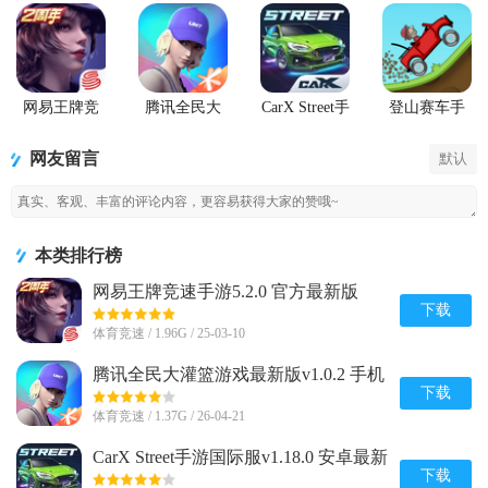
网易王牌竞
腾讯全民大
CarX Street手
登山赛车手
速手游
灌篮游戏最
游国际服
游(Hill Climb
新版
Racing)
网友留言
默认
本类排行榜
网易王牌竞速手游5.2.0 官方最新版
下载
体育竞速 / 1.96G / 25-03-10
腾讯全民大灌篮游戏最新版v1.0.2 手机
官方版
下载
体育竞速 / 1.37G / 26-04-21
CarX Street手游国际服v1.18.0 安卓最新
版
下载