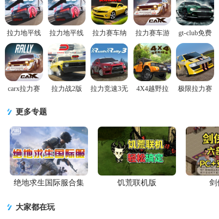
拉力地平线
拉力地平线
拉力赛车纳
拉力赛车游
gt-club免费
修改版(Rally
游戏官方安
斯卡游戏无
戏CarX
版.apk1.14.29
Horizon)v2.5.15
卓版v2.5.15
限金币0.4.2
Rally最新版
最新版
安
最新版
最新版
18601 安卓
版
carx拉力赛
拉力战2版
拉力竞速3无
4X4越野拉
极限拉力赛
游戏免费版
0.99.25 去广
限金钱版
力赛去广告
游戏(Rally
26102 最新
告版
1.157 安卓
版9.6 全车
Fury)1.113
更多专题
版
版
辆解锁
中文无限金
绝地求生国际服合集
饥荒联机版
剑
大家都在玩