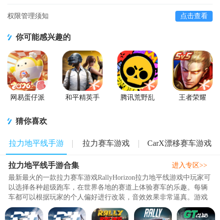
权限管理须知
点击查看
你可能感兴趣的
网易蛋仔派
和平精英手
腾讯荒野乱
王者荣耀
对联机版
游正式版
斗官方正版
2026官方最
新版
猜你喜欢
拉力地平线手游
拉力赛车游戏
CarX漂移赛车游戏
拉力地平线手游合集
合集
大全
合集
进入专区>>
最新最火的一款拉力赛车游戏RallyHorizon拉力地平线游戏中玩家可
以选择各种超级跑车，在世界各地的赛道上体验赛车的乐趣。每辆
车都可以根据玩家的个人偏好进行改装，音效效果非常逼真。游戏
中有多种环境和道路供玩家..