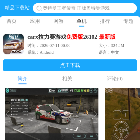
精品下载站
奥特曼王者传奇 正版奥特曼游戏
地铁跑酷体验服国际服 地铁跑酷体验服版本
首页
应用
网游
单机
排行
专题
网易光遇手游正版 点亮星空共庆周年
carx拉力赛游戏
免费版
26102
最新版
黎明觉醒生机腾讯正版 黎明觉醒生机国际服
时间：2026-07-11 06:00
大小：324.5M
蛋仔派对下载 蛋仔派对体验服
系统：Android
语言：中文
点击下载
简介
相关
评论
(0)