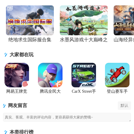
服
单机版
Racing
版下载1.2.2
2)v1.42.0 完
手机正版
绝地求生国际服合集
水墨风游戏十大巅峰之
山海经异
作
大家都在玩
网易王牌竞
腾讯全民大
CarX Street手
登山赛车手
速手游
灌篮游戏最
游国际服
游(Hill Climb
新版
Racing)
网友留言
默认
本类排行榜