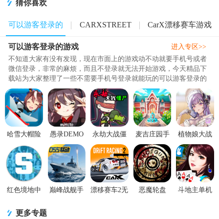
猜你喜欢
可以游客登录的
CARXSTREET
CarX漂移赛车游戏
可以游客登录的游戏
游戏
合集
合集
进入专区>>
不知道大家有没有发现，现在市面上的游戏动不动就要手机号或者
微信登录，非常的麻烦，而且不登录就无法开始游戏，今天精品下
载站为大家整理了一些不需要手机号登录就能玩的可以游客登录的
手游，非常的好玩有趣，而且不需要实名认证，有需要的朋友们可
以来看看哦,小编为大家整理的游戏都是允许玩家以游客身份进行登
录，无需注册账号或提供个人信息，是不是看着非常不错呢？感兴
趣的朋友快来下载试试吧！..
哈雪大帽险
愚录DEMO
永劫大战僵
麦吉庄园手
植物娘大战
游戏自制版
自制游戏
尸火山哥哥
游修改版(奇
僵尸庄不纯
v3.0.0 最新
v1.0 安卓最
自制版
迹庄
自制版0.3.6
版
新版
(Naraka VS
园)1.172.0
同人版
Zombie)v0.5
国际服无限
最新版
金币版
红色境地中
巅峰战舰手
漂移赛车2无
恶魔轮盘
斗地主单机
文版国际服
游单机版
限金币版
Buckshot
版无网3.6
0.9.80 国际
v1200010.5.1
(CarX Drift
Roulette单机
最新版
更多专题