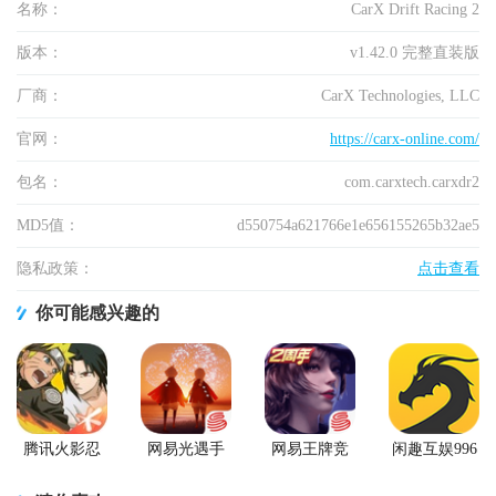
名称：
CarX Drift Racing 2
版本：
v1.42.0 完整直装版
厂商：
CarX Technologies, LLC
官网：
https://carx-online.com/
包名：
com.carxtech.carxdr2
MD5值：
d550754a621766e1e656155265b32ae5
隐私政策：
点击查看
你可能感兴趣的
腾讯火影忍
网易光遇手
网易王牌竞
闲趣互娱996
者忍者新世
游正版
速手游
传奇盒子官
代2026游戏
方正版