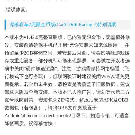
-错误修复。
漂移赛车2无限金币版(CarX Drift Racing 2)特别说明
本版本为v1.42.0完整直装版，已内置无限金币，无需额外修
改。安装前请确保手机已开启“允许安装未知来源应用”，并
预留至少2GB存储空间。若安装后闪退，请尝试清除游戏缓
存或重启设备。部分机型可能出现黑屏，可尝试在开发者选
项中关闭“硬件加速渲染”。注意：游戏需保持网络畅通（飞
行模式下也可游玩），但联网验证时建议关闭WiFi以避免更
新提示。若金币未生效，请检查是否覆盖了旧版数据，建议
卸载原版后全新安装。本版本已去除广告，请勿登录第三方
账号以防封禁。安装包为ZIP格式，解压后安装APK及OBB
数据包（若包含），请将OBB文件夹放置于
Android/obb/com.carxtech.carxdr2目录下。如遇卡顿，可适当
降低画质。祝漂移愉快！