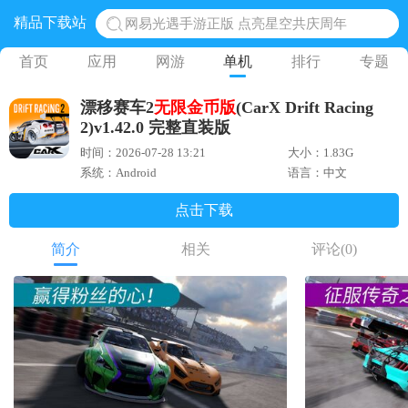
精品下载站
网易光遇手游正版 点亮星空共庆周年
黎明觉醒生机腾讯正版 黎明觉醒生机国际服
首页
应用
网游
单机
排行
专题
蛋仔派对下载 蛋仔派对体验服
漂移赛车2
无限金币版
(CarX Drift Racing
奥特曼王者传奇 正版奥特曼游戏
2)v1.42.0 完整直装版
地铁跑酷体验服国际服 地铁跑酷体验服版本
时间：2026-07-28 13:21
大小：1.83G
系统：Android
语言：中文
点击下载
简介
相关
评论
(0)