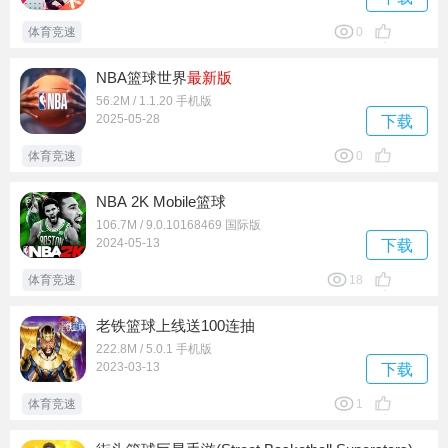
体育竞速
0
NBA篮球世界
最新版
56.2M / 1.1.20 手机版
2025-05-28
下载
体育竞速
0
NBA 2K Mobile篮球
106.7M / 9.0.10168469 国际版
2024-05-13
下载
体育竞速
18
老铁篮球上线送100连抽
222.8M / 5.0.1 手机版
2023-03-13
下载
体育竞速
1