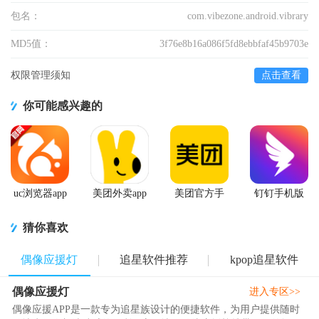
包名：
com.vibezone.android.vibrary
MD5值：
3f76e8b16a086f5fd8ebbfaf45b9703e
权限管理须知
点击查看
你可能感兴趣的
uc浏览器app
美团外卖app
美团官方手
钉钉手机版
官方正版
官方版
机客户端
app
猜你喜欢
偶像应援灯
追星软件推荐
kpop追星软件
偶像应援灯
进入专区>>
偶像应援APP是一款专为追星族设计的便捷软件，为用户提供随时