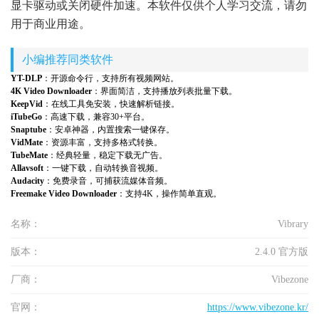
显卡驱动或关闭硬件加速。本软件仅供个人学习交流，请勿
用于商业用途。
小编推荐同类软件
YT-DLP
：开源命令行，支持所有视频网站。
4K Video Downloader
：界面简洁，支持播放列表批量下载。
KeepVid
：在线工具免安装，快速解析链接。
iTubeGo
：高速下载，兼容30+平台。
Snaptube
：安卓神器，内置搜索一键保存。
VidMate
：资源丰富，支持多格式转换。
TubeMate
：经典轻量，稳定下载无广告。
Allavsoft
：一键下载，自动转换音视频。
Audacity
：免费录音，可捕获流媒体音频。
Freemake Video Downloader
：支持4K，操作简单直观。
名称：
Vibrary
版本：
2.4.0 官方版
厂商：
Vibezone
官网：
https://www.vibezone.kr/