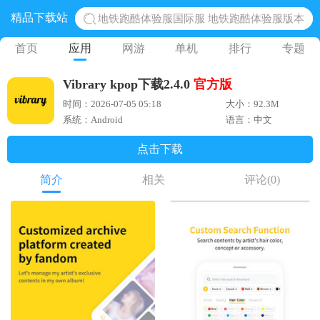
精品下载站
地铁跑酷体验服国际服 地铁跑酷体验服版本
网易光遇手游正版 点亮星空共庆周年
首页
应用
网游
单机
排行
专题
黎明觉醒生机腾讯正版 黎明觉醒生机国际服
Vibrary kpop下载2.4.0
官方版
蛋仔派对下载 蛋仔派对体验服
时间：2026-07-05 05:18
大小：92.3M
奥特曼王者传奇 正版奥特曼游戏
系统：Android
语言：中文
点击下载
简介
相关
评论
(0)