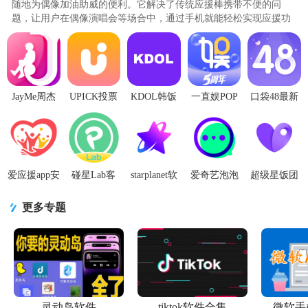
随地为偶像加油助威的便利。它解决了传统应援棒携带不便的问
题，让用户在偶像演唱会等场合中，通过手机就能轻松实现应援功
能。无论是演唱会现场还是线上互..
JayMe周杰
UPICK投票
KDOL韩饭
一直娱POP
口袋48最新
伦粉丝软件
软件官方版
团官方版
安卓版3.7.5
版安卓32位
4.3.7 安卓版
v2.8.1 最新
1.6.7 最新版
最新版
安装包
版
7.1.29 最新
版
爱应援app安
碰星Lab客
starplanet软
爱奇艺泡泡
超级星饭团
卓版1.6.1最
户端1.0.0 手
件最新版
1.16.7安卓
客户端7.2.0
新版
机版
3.6.1 最新版
最新版
手机最新版
更多专题
灵动岛软件
tiktok软件合集
微软手