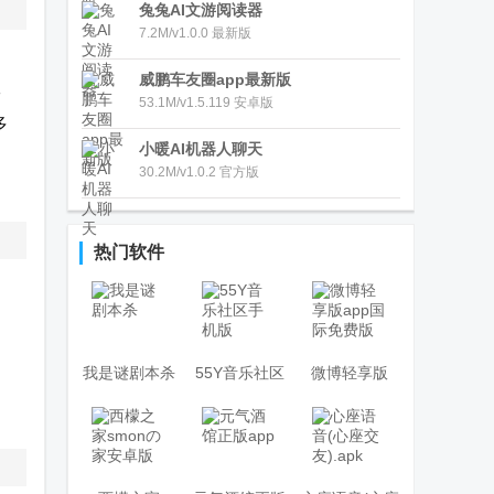
兔兔AI文游阅读器
7.2M/v1.0.0 最新版
威鹏车友圈app最新版
论
53.1M/v1.5.119 安卓版
多
小暖AI机器人聊天
30.2M/v1.0.2 官方版
热门软件
我是谜剧本杀
55Y音乐社区
微博轻享版
手机版
app国际免费
版