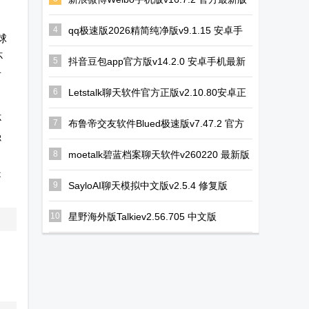
pxvr官方主页
幻路搜索下载
虚拟大师内置
下载
手机版
rom完整版
4
qq极速版2026精简纯净版v9.1.15 安卓手
球
机版
杯
5
抖音豆包app官方版v14.2.0 安卓手机最新
后
版
6
Letstalk聊天软件官方正版v2.10.80安卓正
版
杯
7
布鲁帝交友软件Blued极速版v7.47.2 官方
强
最新版
8
moetalk碧蓝档案聊天软件v260220 最新版
是
9
SayloAI聊天模拟中文版v2.5.4 修复版
10
星野海外版Talkiev2.56.705 中文版