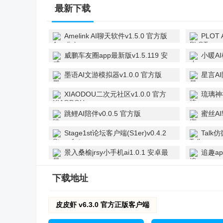
最新下载
Amelink AI聊天软件v1.5.0 官方版
PLOT 
威鹏车友圈app最新版v1.5.119 安
小暖AI
卓版
墨语AI文游模拟器v1.0.0 官方版
星言AI
XIAODOU二次元社区v1.0.0 官方
琉璃神社
版
版
跳鲤AI陪伴v0.0.5 官方版
蜜丝AI
Stage1st论坛客户端(S1er)v0.4.2
Talk
安卓最新版
新版
景入桑榆jrsy小手机ai1.0.1 安卓最
追趣ap
新版
版
下载地址
皮皮虾 v6.3.0 官方正版客户端