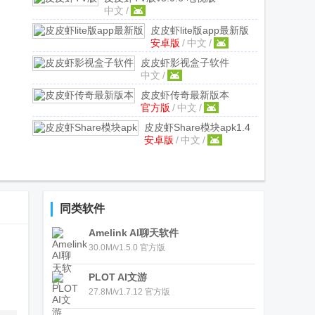
中文
/
皮皮虾lite版app最新版
安卓版
/
中文
/
v4.3.6 安卓手机版
皮皮虾影视盒子软件
中文
/
v3.8.17 清爽版
皮皮虾传奇最新版本
官方版
/
中文
/
2.4.109 官方版
皮皮虾Share模块apk
1.4
安卓版
/
中文
/
安卓版
同类软件
Amelink AI聊天软件
30.0M/v1.5.0 官方版
PLOT AI文游
27.8M/v1.7.12 官方版