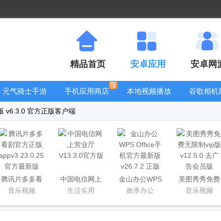
精品首页
安卓应用
安卓网
元气骑士手游
手机应用商店
本地视频播放
谷歌相机
大全
器
大全
 v6.3.0 官方正版客户端
腾讯片多多看
中国电信网上
金山办公WPS
美图秀秀免费
剧官方正版
营业厅
Office手机官
无限制vip版
音乐视频
生活实用
效率办公
音乐视频
app
方最新版