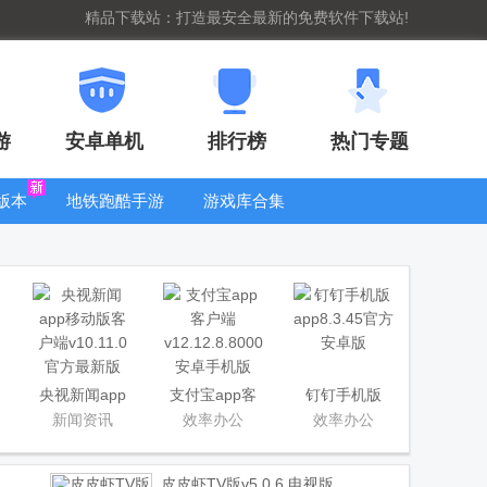
精品下载站：打造最安全最新的免费软件下载站!
游
安卓单机
排行榜
热门专题
版本
地铁跑酷手游
游戏库合集
大全
WIFI密码查
看器
央视新闻app
支付宝app客
钉钉手机版
移动版客户端
户端
app
新闻资讯
效率办公
效率办公
皮皮虾TV版
v5.0.6 电视版