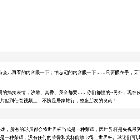
。
待会儿再看的内容眼一下；怕忘记的内容眼一下……只要眼在手，天
属的搞笑表情，沙雕、真香、我全都要……你们都懂的~另外，现在
片贴到任意视频上，不愧是居家旅行，整蛊朋友的良药！
重头戏，所有的球员都会将世界杯当成是一种荣耀，因世界杯是央视最
是一种荣耀，没有任何的荣誉和奖杯能够比得上世界杯。球迷们可