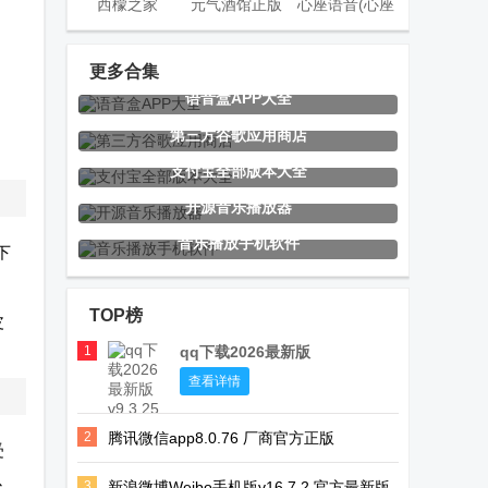
西檬之家
元气酒馆正版
心座语音(心座
smonの家安
app
交友).apk
卓版
更多合集
语音盒APP大全
Ginger
腾讯微信app
情侣玩吧app
第三方谷歌应用商店
Keyboard输入
支付宝全部版本大全
法
开源音乐播放器
音乐播放手机软件
下
灵虎影视app
EMBY安卓
嗅探大师app
最新版
app免费版
最新版
TOP榜
皮
1
qq下载2026最新版
绿城集团绿小
玄武TV电视版
乘风TV电视版
查看详情
服app
2
腾讯微信app8.0.76 厂商官方正版
受
以
3
新浪微博Weibo手机版v16.7.2 官方最新版