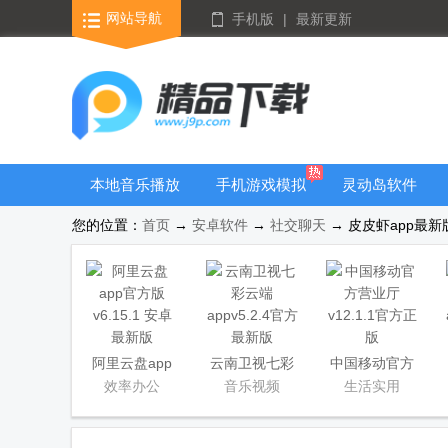
网站导航
手机版
|
最新更新
本地音乐播放
手机游戏模拟
灵动岛软件
器
器安卓版合集
您的位置：
首页
→
安卓软件
→
社交聊天
→ 皮皮虾app最新版
阿里云盘app
云南卫视七彩
中国移动官方
官方版
云端app
营业厅
效率办公
音乐视频
生活实用