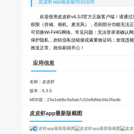
皮皮虾app最新版特别说明
欢迎使用皮皮虾v6.3.0官方正版客户端！请
权限（存储、相机、麦克风），否则部分功能无法正
可切换Wi-Fi/4G网络。常见问题：无法登录请确认网络或
保护隐私，勿轻信私信链接或索要验证码；发现违规
推送正常。祝你刷得开心！
应用信息
名称：
皮皮虾
版本：
6.3.0
MD5值：
23e1ebfbc9a6ab7c52e8dfeb34e35edb
皮皮虾app最新版截图