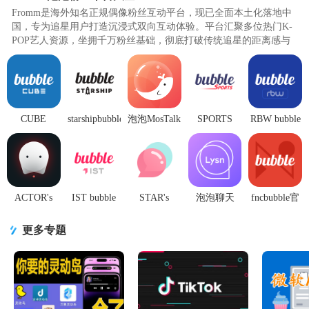
Fromm是海外知名正规偶像粉丝互动平台，现已全面本土化落地中
国，专为追星用户打造沉浸式双向互动体验。平台汇聚多位热门K-
POP艺人资源，坐拥千万粉丝基础，彻底打破传统追星的距离感与
地域语言壁垒。用户开通专属订..
CUBE
starshipbubble
泡泡MosTalk
SPORTS
RBW bubble
bubble官方
追星软件安
社交软件
bubble软件
泡泡社区
版最新版
卓版V1.2.9
V2.1.5 官方
安卓版1.3.9
appv1.2.10官
(bubble for
最新版
正版
最新版
方最新版
CUBE)
ACTOR's
IST bubble
STAR's
泡泡聊天
fncbubble官
bubble官方
官方版1.3.3
bubble安装
Lysn最新版
方版10.1.8
安卓版
最新版
包v1.4.9 最
本v1.6.12 手
最新版
更多专题
v1.3.8 最新
新版
机版
版