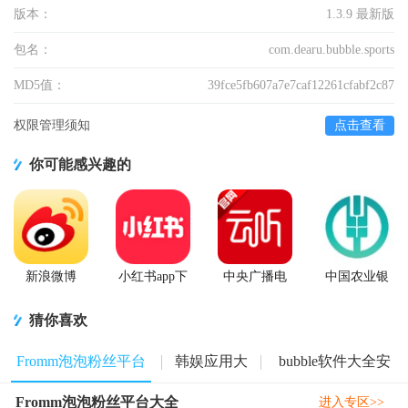
版本：
1.3.9 最新版
包名：
com.dearu.bubble.sports
MD5值：
39fce5fb607a7e7caf12261cfabf2c87
权限管理须知
点击查看
你可能感兴趣的
新浪微博
小红书app下
中央广播电
中国农业银
Weibo手机版
载安装
视总台云听
行app
app正版
猜你喜欢
Fromm泡泡粉丝平台
韩娱应用大
bubble软件大全安
Fromm泡泡粉丝平台大全
大全
全
卓版
进入专区>>