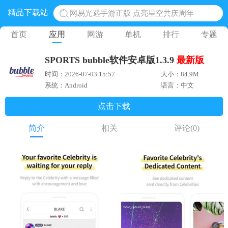
精品下载站
网易光遇手游正版 点亮星空共庆周年
黎明觉醒生机腾讯正版 黎明觉醒生机国际服
首页
应用
网游
单机
排行
专题
蛋仔派对下载 蛋仔派对体验服
SPORTS bubble软件安卓版1.3.9
最新版
奥特曼王者传奇 正版奥特曼游戏
时间：2026-07-03 15:57
大小：84.9M
地铁跑酷体验服国际服 地铁跑酷体验服版本
系统：Android
语言：中文
点击下载
简介
相关
评论
(0)