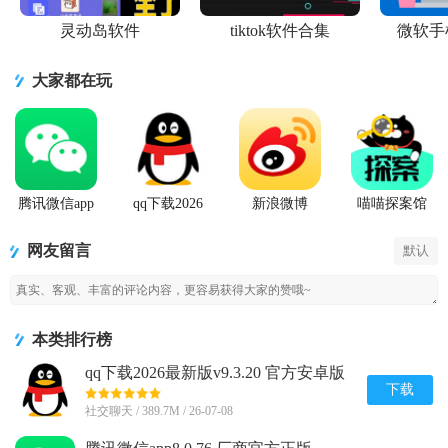
灵动岛软件
tiktok软件合集
微软手
大家都在玩
腾讯微信app
qq下载2026
新浪微博
喵喵探案馆
最新版
Weibo手机版
网友留言
默认
本类排行榜
qq下载2026最新版v9.3.20 官方安卓版
下载
社交聊天 / 389.7M / 26-07-08