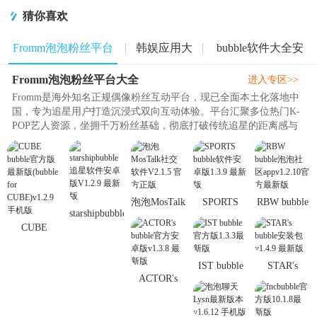
app正版
猜你喜欢
Fromm泡泡粉丝平台
韩娱应用大
bubble软件大全安
Fromm泡泡粉丝平台大全
大全
全
卓版
进入专区>>
Fromm是海外知名正规偶像粉丝互动平台，现已全面本土化落地中
国，专为追星用户打造沉浸式双向互动体验。平台汇聚多位热门K-
POP艺人资源，坐拥千万粉丝基础，彻底打破传统追星的距离感与
地域语言壁垒。用户开通专属订..
泡泡MosTalk
SPORTS
RBW bubble
starshipbubble
社交软件
bubble软件
泡泡社区
CUBE
追星软件安
V2.1.5 官方
安卓版1.3.9
appv1.2.10官
bubble官方
卓版V1.2.9
正版
最新版
方最新版
版最新版
最新版
IST bubble
STAR's
(bubble for
ACTOR's
官方版1.3.3
bubble安装
CUBE)
bubble官方
最新版
包v1.4.9 最
安卓版
新版