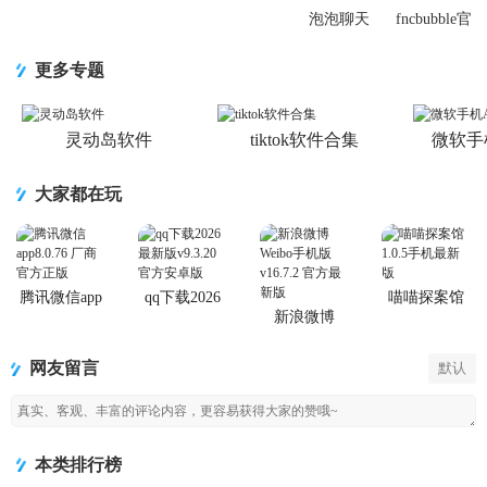
v1.3.8 最新
泡泡聊天
fncbubble官
版
Lysn最新版
方版10.1.8
本v1.6.12 手
最新版
更多专题
机版
灵动岛软件
tiktok软件合集
微软手
大家都在玩
腾讯微信app
qq下载2026
喵喵探案馆
最新版
新浪微博
Weibo手机版
网友留言
默认
本类排行榜