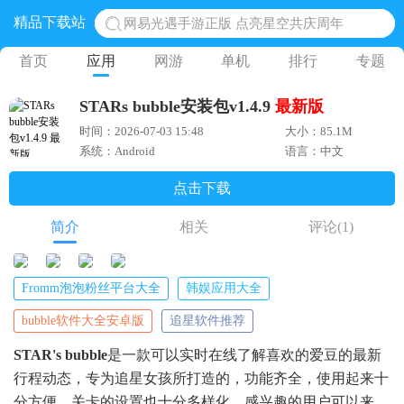
精品下载站
网易光遇手游正版 点亮星空共庆周年
黎明觉醒生机腾讯正版 黎明觉醒生机国际服
首页
应用
网游
单机
排行
专题
蛋仔派对下载 蛋仔派对体验服
STARs bubble安装包v1.4.9
最新版
奥特曼王者传奇 正版奥特曼游戏
时间：2026-07-03 15:48
大小：85.1M
地铁跑酷体验服国际服 地铁跑酷体验服版本
系统：Android
语言：中文
点击下载
简介
相关
评论
(1)
Fromm泡泡粉丝平台大全
韩娱应用大全
bubble软件大全安卓版
追星软件推荐
STAR's bubble
是一款可以实时在线了解喜欢的爱豆的最新
行程动态，专为追星女孩所打造的，功能齐全，使用起来十
分方便，关卡的设置也十分多样化，感兴趣的用户可以来