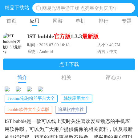
精品下载站
网易光遇手游正版 点亮星空共庆周年
黎明觉醒生机腾讯正版 黎明觉醒生机国际服
首页
应用
网游
单机
排行
专题
蛋仔派对下载 蛋仔派对体验服
IST bubble
官方版
1.3.3
最新版
奥特曼王者传奇 正版奥特曼游戏
时间：2026-07-09 16:18
大小：40.7M
地铁跑酷体验服国际服 地铁跑酷体验服版本
系统：Android
语言：中文
点击下载
简介
相关
评论
(0)
Fromm泡泡粉丝平台大全
韩娱应用大全
bubble软件大全安卓版
追星软件推荐
IST bubble是一款可以线上实时关注喜欢爱豆动态的手机应
用软件哦，可以为广大用户提供偶像的相关资料，以及最新
的出行行程，精美的周边更是数不胜数，感兴趣的用户可以