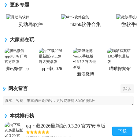
本v1.6.12 手
最新版
更多专题
机版
灵动岛软件
tiktok软件合集
微软手
大家都在玩
腾讯微信app
qq下载2026
喵喵探案馆
最新版
新浪微博
Weibo手机版
网友留言
默认
本类排行榜
qq下载2026最新版v9.3.20 官方安卓版
下载