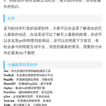
9、明星陪伴:粉丝发帖互动社区，每天陪伴明星，给明星最
长的告白。
点评
是为粉丝所打造的追星软件，大家可以在这里了解喜欢的艺
人最新的动态，在这里还可以了解艺人最新的路透，你还可
以在这里get到明星同款商品，还可以在明星下方留言，有
机会参与到明星互动中去，浏览到最新的资讯，需要的小伙
伴赶紧来j9p下载吧
小编推荐同类软件
Jira
：强大的项目管理和缺陷跟踪工具
TestRail
：专业测试用例管理与执行平台
Bugzilla
：开源缺陷跟踪系统，功能全面
MantisBT
：轻量级Bug追踪，易于部署
Zephyr
：集成Jira的测试管理扩展
PractiTest
：端到端测试管理，灵活定制
qTest
：企业级测试管理，支持自动化
TestLink
：开源测试用例管理，多项目
Trello
：简洁看板工具，小团队协作