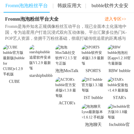
Fromm泡泡粉丝平台
韩娱应用大
bubble软件大全安
Fromm泡泡粉丝平台大全
大全
全
卓版
进入专区>>
Fromm是海外知名正规偶像粉丝互动平台，现已全面本土化落地中
国，专为追星用户打造沉浸式双向互动体验。平台汇聚多位热门K-
POP艺人资源，坐拥千万粉丝基础，彻底打破传统追星的距离感与
地域语言壁垒。用户开通专属订..
泡泡MosTalk
SPORTS
RBW bubble
starshipbubble
社交软件
bubble软件
泡泡社区
CUBE
追星软件安
V2.1.5 官方
安卓版1.3.9
appv1.2.10官
bubble官方
卓版V1.2.9
正版
最新版
方最新版
版最新版
最新版
IST bubble
STAR's
(bubble for
ACTOR's
官方版1.3.3
bubble安装
CUBE)
bubble官方
最新版
包v1.4.9 最
安卓版
新版
v1.3.8 最新
泡泡聊天
fncbubble官
版
Lysn最新版
方版10.1.8