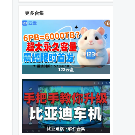
smonの家安
app
交友).apk
卓版
更多合集
Ginger
腾讯微信app
情侣玩吧app
Keyboard输入
法
囧次元tv电视
计算管家4.3.1
ShutterPal安
123云盘
版内置会员
去广告直装vip
装包
版
挖软软件库安
3D模型查看器
MT管理器
卓版
(CAD
TargetSdk28
Assistant)
版本
比亚迪旗下软件合集
贝瓦儿歌tv版
宝盒TVBox最
QQ音乐魅族