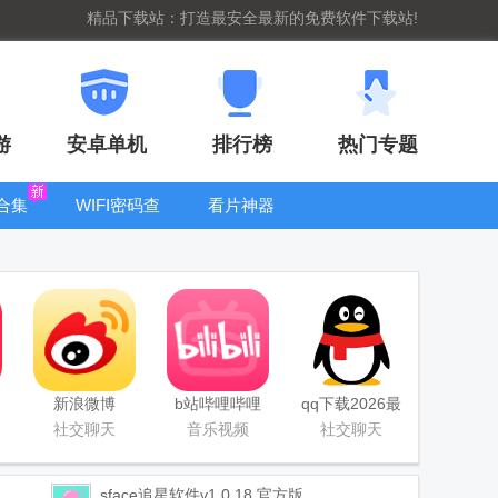
精品下载站：打造最安全最新的免费软件下载站!
游
安卓单机
排行榜
热门专题
合集
WIFI密码查
看片神器
看器
bt手游盒子大
全
新浪微博
b站哔哩哔哩
qq下载2026最
Weibo手机版
app手机版
新版
社交聊天
音乐视频
社交聊天
sface追星软件
v1.0.18 官方版