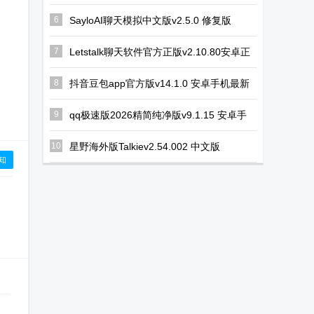
6
SayloAI聊天模拟中文版v2.5.0 修复版
7
Letstalk聊天软件官方正版v2.10.80安卓正
版
8
抖音豆包app官方版v14.1.0 安卓手机最新
版
9
qq极速版2026精简纯净版v9.1.15 安卓手
机版
10
星野海外版Talkiev2.54.002 中文版
知