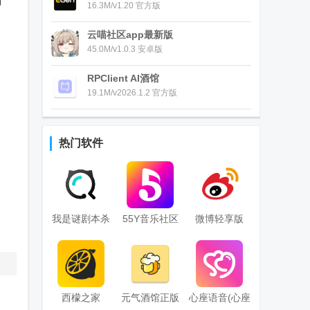
动
16.3M/v1.20 官方版
云喵社区app最新版
45.0M/v1.0.3 安卓版
RPClient AI酒馆
19.1M/v2026.1.2 官方版
热门软件
我是谜剧本杀
55Y音乐社区
微博轻享版
手机版
app国际免费
版
西檬之家
元气酒馆正版
心座语音(心座