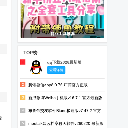
拼豆工具推荐
TOP榜
1
qq下载2026最新版
查看详情
2
腾讯微信app8.0.76 厂商官方正版
3
新浪微博Weibo手机版v16.7.1 官方最新版
4
布鲁帝交友软件Blued极速版v7.47.2 官方
方
最新版
重
5
moetalk碧蓝档案聊天软件v260220 最新版