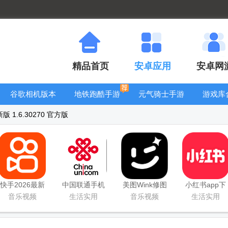
精品首页
安卓应用
安卓网
谷歌相机版本
地铁跑酷手游
元气骑士手游
游戏库
大全
大全
大全
版 1.6.30270 官方版
快手2026最新
中国联通手机
美图Wink修图
小红书app下
版官方正版
版
软件官方版
载安装
音乐视频
生活实用
音乐视频
生活实用