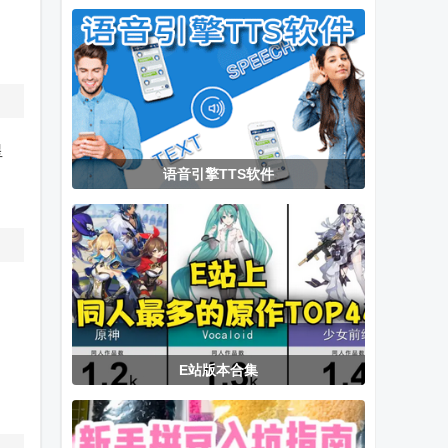
会员版
新版(MBox)
定制版app新
版
星
语音引擎TTS软件
E站版本合集