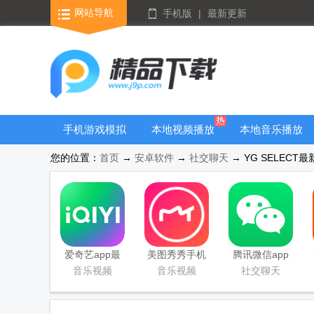
网站导航
手机版
|
最新更新
手机游戏模拟
本地视频播放
本地音乐播放
器安卓版合集
器
器
您的位置：
首页
→
安卓软件
→
社交聊天
→ YG SELECT最新
爱奇艺app最
美图秀秀手机
腾讯微信app
新客户端
官方版
音乐视频
音乐视频
社交聊天