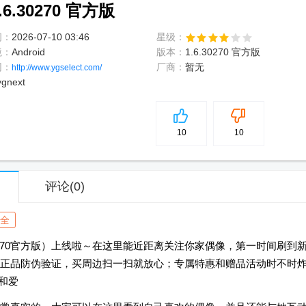
6.30270 官方版
间：
2026-07-10 03:46
星级：
境：
Android
版本：
1.6.30270 官方版
网：
厂商：
暂无
http://www.ygselect.com/
gnext
5
分
10
10
评论
(0)
全
30270官方版）上线啦～在这里能近距离关注你家偶像，第一时间刷到
正品防伪验证，买周边扫一扫就放心；专属特惠和赠品活动时不时
和爱