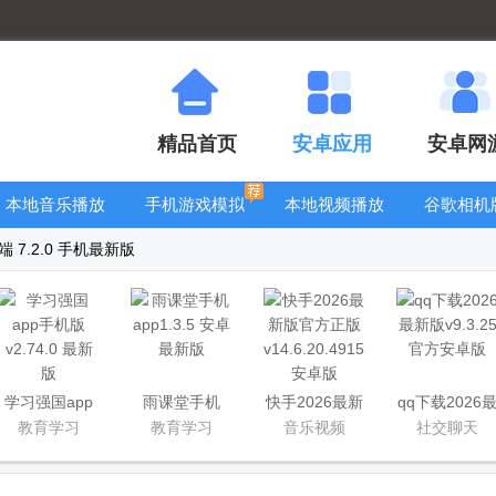
精品首页
安卓应用
安卓网
本地音乐播放
手机游戏模拟
本地视频播放
谷歌相机
器
器安卓版合集
器
大全
7.2.0 手机最新版
学习强国app
雨课堂手机
快手2026最新
qq下载2026
手机版
app
版官方正版
新版
教育学习
教育学习
音乐视频
社交聊天