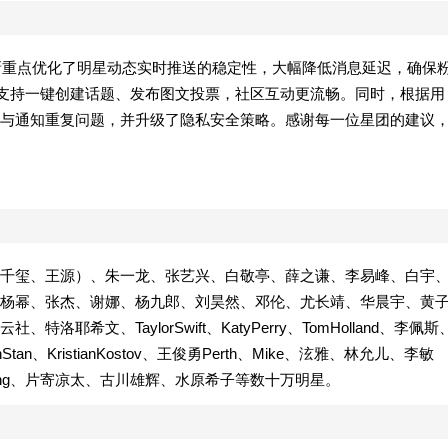
更新重点优化了明星动态实时推送的稳定性，大幅降低消息延迟，确保
，支持一键创建话题、发布图文投票，社区互动更流畅。同时，根据用
与通知重复问题，并升级了隐私安全策略。感谢每一位星团的建议
易烊千玺、王源）、朱一龙、张艺兴、白敬亭、薛之谦、李易峰、白宇
杨幂、张杰、谢娜、杨九郎、刘昊然、邓伦、尤长靖、华晨宇、黄
希文、TaylorSwift、KatyPerry、TomHolland、李佩斯
an、KristianKostov、王俊勇Perth、Mike、泫雅、林允儿、李敏
ang、片寄凉太、古川雄辉、水原希子等数十万明星。