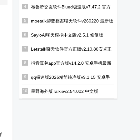
Studio完整付
Remote安卓
免费版
4
布鲁帝交友软件Blued极速版v7.47.2 官方
最新版
费版
版
5
moetalk碧蓝档案聊天软件v260220 最新版
6
SayloAI聊天模拟中文版v2.5.1 修复版
7
Letstalk聊天软件官方正版v2.10.80安卓正
版
8
抖音豆包app官方版v14.2.0 安卓手机最新
版
9
qq极速版2026精简纯净版v9.1.15 安卓手
机版
10
星野海外版Talkiev2.54.002 中文版
样