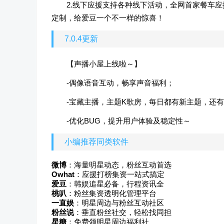
2.线下应援支持各种线下活动，全网首家餐车
定制，给爱豆一个不一样的惊喜！
7.0.4更新
【声播小屋上线啦～】
-偶像语音互动，畅享声音福利；
-宝藏主播，主题K歌房，每日都有新主题，还有
-优化BUG，提升用户体验及稳定性～
小编推荐同类软件
微博
：海量明星动态，粉丝互动首选
Owhat
：应援打榜集资一站式搞定
爱豆
：韩娱追星必备，行程资讯全
桃叭
：粉丝集资透明化管理平台
一直娱
：明星周边与粉丝互动社区
粉丝说
：垂直粉丝社交，轻松找同担
星糖
：免费领明星周边福利社