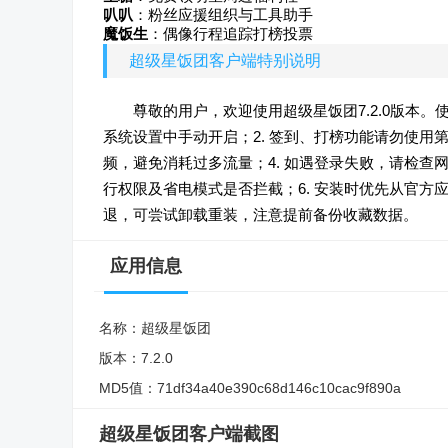
叭叭
：粉丝应援组织与工具助手
魔饭生
：偶像行程追踪打榜投票
超级星饭团客户端特别说明
尊敬的用户，欢迎使用超级星饭团7.2.0版本
系统设置中手动开启；2. 签到、打榜功能请勿使用第
频，避免消耗过多流量；4. 如遇登录失败，请检查
行权限及省电模式是否拦截；6. 安装时优先从官方
退，可尝试卸载重装，注意提前备份收藏数据。
应用信息
名称：
超级星饭团
版本：
7.2.0
MD5值：
71df34a40e390c68d146c10cac9f890a
超级星饭团客户端截图