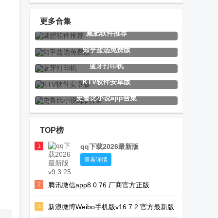
smonの家安
app
交友).apk
卓版
更多合集
减肥软件推荐
Ginger
腾讯微信app
情侣玩吧app
知乎盐选免费版
Keyboard输入
蓝牙打印机
法
KTV软件安卓版
史鲁比小说app合集
TG音乐台最新
番茄通重构版
追剧喵app官
版
方版
TOP榜
1
qq下载2026最新版
Moon Reader
高德地图车机
抖快短视频解
查看详情
Pro静读天下
版6.5.5可调节
析app免费版
2
腾讯微信app8.0.76 厂商官方正版
专业版
声道修改版
3
新浪微博Weibo手机版v16.7.2 官方最新版
G-Stomper
qBittorrent
视频解析大师