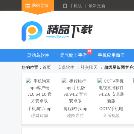
网站导航
手机版
|
最新更新
灵动岛软件
元气骑士手游
手机应用商店
大全
您的位置：
首页
→
安卓软件
→
社交聊天
→ 超级星饭团客户端 
手机淘宝app
携程旅行app
CCTV手机电
客户端
手机版
视直播软件
理财购物
地图导航
音乐视频