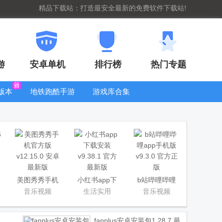
精品下载站：打造最安全最新的免费软件下载站!
游
安卓单机
排行榜
热门专题
版本
地铁跑酷手游
游戏库合集
大全
WIFI密码查
看器
最
美图秀秀手机
小红书app下
b站哔哩哔哩
官方版
载安装
app手机版
音乐视频
生活实用
音乐视频
fanplus安卓安装包
1.28.7 最