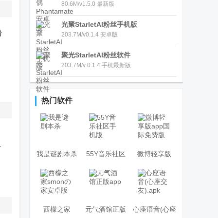
80.6M/v1.5.0 最新版
光聚StarletAI粉丝手机版
粉
203.7M/v0.1.4 安卓版
聚光StarletAI粉丝软件
，
203.7M/v 0.1.4 手机最新版
热门软件
、
子
我是谜剧本杀
55Y音乐社区
微博轻享版
、
手机版
app国际免费
版
西檬之家
元气酒馆正版
心座语音(心座