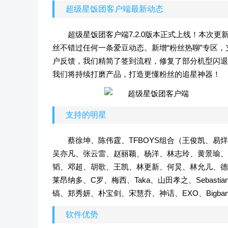
超级星饭团客户端最新动态
超级星饭团客户端7.2.0版本正式上线！本次
丝不错过任何一条爱豆动态。新增“粉丝热聊”专区
户反馈，我们精简了签到流程，修复了部分机型闪退
我们将持续打磨产品，打造更懂粉丝的追星神器！
支持的明星
蔡徐坤、陈伟霆、TFBOYS组合（王俊凯、
吴亦凡、张云雷、赵丽颖、杨洋、林志玲、黄景瑜、
韬、邓超、胡歌、王凯、林更新、何炅、林允儿、德云社、特洛耶
莱昂纳多、C罗、梅西、Taka、山田孝之、SebastianSt
镐、郑秀妍、朴宝剑、宋慧乔、神话、EXO、Bigb
软件优势