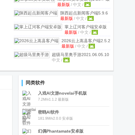
最新版
/
中文
/
新版
陕西起点新闻客户端
5.9.6
最新版
/
中文
/
最新版
掌上辽河客户端安卓版
最新版
/
中文
/
1.1.8最新版
2026云上嵩县客户端
2.5.2
最新版
/
中文
/
最新版
超级马里奥手游
2021.06.05.10
中文
/
手机版
同类软件
入戏AI文游novelai手机版
7.2M/v1.1.2 最新版
密鸥AI软件
181.9M/v2.0.0 安卓版
幻偶Phantamate安卓版