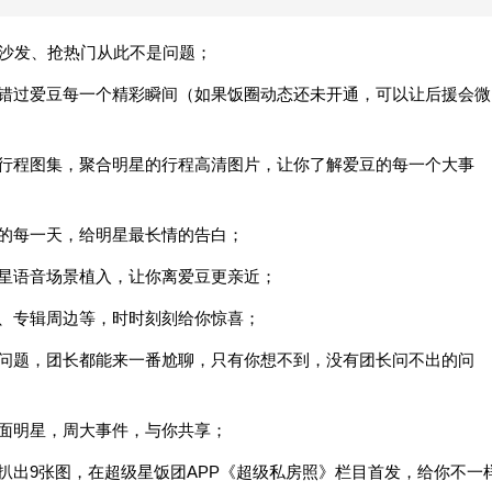
抢沙发、抢热门从此不是问题；
不错过爱豆每一个精彩瞬间（如果饭圈动态还未开通，可以让后援会微
星行程图集，聚合明星的行程高清图片，让你了解爱豆的每一个大事
星的每一天，给明星最长情的告白；
明星语音场景植入，让你离爱豆更亲近；
照、专辑周边等，时时刻刻给你惊喜；
的问题，团长都能来一番尬聊，只有你想不到，没有团长问不出的问
封面明星，周大事件，与你共享；
扒出9张图，在超级星饭团APP《超级私房照》栏目首发，给你不一