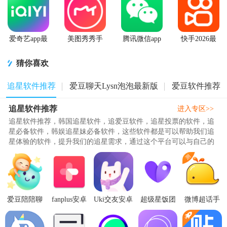
爱奇艺app最
美图秀秀手
腾讯微信app
快手2026最
新客户端
机官方版
新版官方正
版
猜你喜欢
追星软件推荐
爱豆聊天Lysn泡泡最新版
爱豆软件推荐
追星软件推荐
进入专区>>
追星软件推荐，韩国追星软件，追爱豆软件，追星投票的软件，追
星必备软件，韩娱追星妹必备软件，这些软件都是可以帮助我们追
星体验的软件，提升我们的追星需求，通过这个平台可以与自己的
爱豆进行聊天和对话，操作方..
爱豆陪陪聊
fanplus安卓
Uki交友安卓
超级星饭团
微博超话手
天软件1.0.0
安装包
版app5.137.0
客户端7.2.0
机客户端
安卓版
1.28.7 最新
手机最新版
手机最新版
2.0.7 最新版