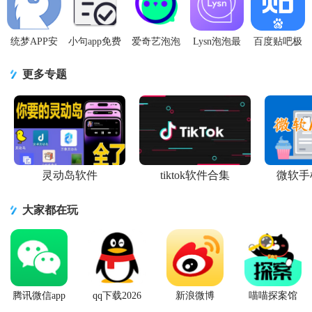
版
本
统梦APP安
小句app免费
爱奇艺泡泡
Lysn泡泡最
百度贴吧极
卓手机
版1.0.0 手机
1.16.7安卓
新版
速版老版本
V1.0.1
版
最新版
app1.6.12 官
8.0.0.0无广
更多专题
方最新版
告安卓手机
灵动岛软件
tiktok软件合集
微软手
大家都在玩
腾讯微信app
qq下载2026
新浪微博
喵喵探案馆
最新版
Weibo手机版