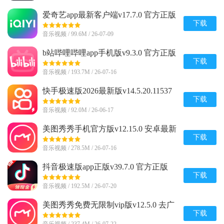
爱奇艺app最新客户端v17.7.0 官方正版
下载
音乐视频 / 99.6M / 26-07-09
b站哔哩哔哩app手机版v9.3.0 官方正版
下载
音乐视频 / 193.7M / 26-07-16
快手极速版2026最新版v14.5.20.11537
安卓版
下载
音乐视频 / 92.0M / 26-06-17
美图秀秀手机官方版v12.15.0 安卓最新
版
下载
音乐视频 / 278.5M / 26-07-16
抖音极速版app正版v39.7.0 官方正版
下载
音乐视频 / 192.5M / 26-07-20
美图秀秀免费无限制vip版v12.5.0 去广
告会员版
下载
音乐视频 / 237.4M / 26-07-22