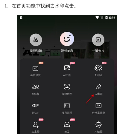
1、在首页功能中找到去水印点击。