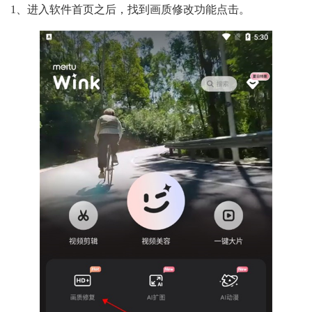
1、进入软件首页之后，找到画质修改功能点击。