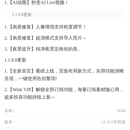
1.【AI动图】秒变AI Live视频！
1.2.8.0更新
1.【画质修复】人像增强支持程度调节！
2.【画质修复】超清模式支持导入照片～
3.【夜景提升】纯净夜景定格你的美。
1.1.8.0更新
1.【全新首页】重磅上线，页面布局新方式，实用功能清晰
呈现，一键使用告别繁琐!
2.【Wink VIP】解锁全部订阅功能，海量订阅素材随心用，
超多惊喜功能持续上新～
名称：
Wink
版本：
v3.11.0手机版