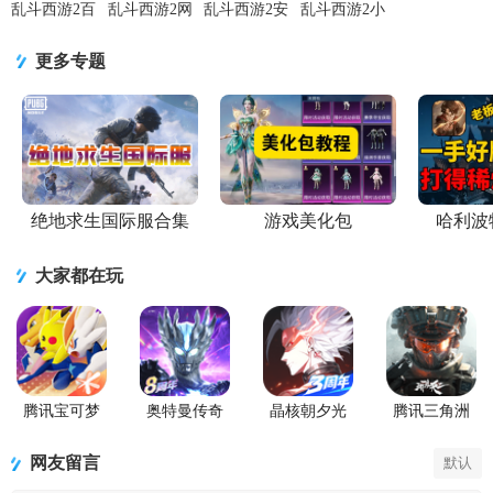
乱斗西游2百
乱斗西游2网
乱斗西游2安
乱斗西游2小
度版客户端
易正版
卓版
七版本
v1.0.159 百
v1.0.159 网
v1.0.159 最
v1.0.159 小
更多专题
度版
易官方版
新版本
七版
绝地求生国际服合集
游戏美化包
哈利波
大家都在玩
腾讯宝可梦
奥特曼传奇
晶核朝夕光
腾讯三角洲
大集结国服
英雄手游正
年官服版
行动手游官
正式版
版
方正版
网友留言
默认