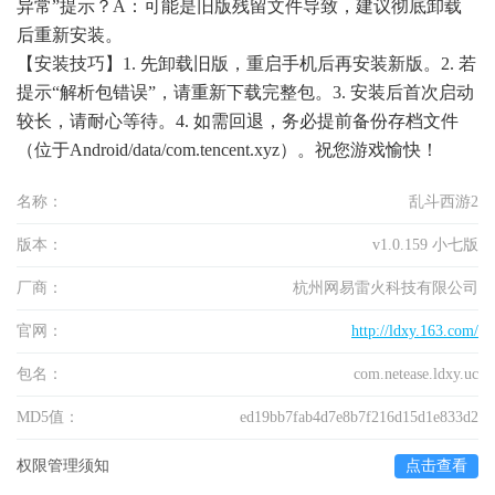
异常”提示？A：可能是旧版残留文件导致，建议彻底卸载
后重新安装。
【安装技巧】1. 先卸载旧版，重启手机后再安装新版。2. 若
提示“解析包错误”，请重新下载完整包。3. 安装后首次启动
较长，请耐心等待。4. 如需回退，务必提前备份存档文件
（位于Android/data/com.tencent.xyz）。祝您游戏愉快！
名称：
乱斗西游2
版本：
v1.0.159 小七版
厂商：
杭州网易雷火科技有限公司
官网：
http://ldxy.163.com/
包名：
com.netease.ldxy.uc
MD5值：
ed19bb7fab4d7e8b7f216d15d1e833d2
权限管理须知
点击查看