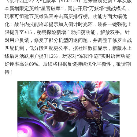
《乱斗西游2》小七版本（v1.0.159）迎来重磅更新！本次版
本新增限定英雄“星官破军”，同步开启“万妖塔”挑战模式，
玩家可组建五英雄阵容冲击高层排行榜。功能方面大幅优
化：战斗内技能冷却提示加入倒计时光环，装备一键强化上
限提升至+15，秘境探险新增自动扫荡功能，解放双手。针
对用户反馈，修复了部分机型闪退问题，并调整了修罗血战
匹配机制，低分段匹配更公平。据社区数据显示，新版本上
线后月活跃用户提升12%，玩家对“军团争霸”实时语音功能
好评率高达89%。后续将根据反馈持续优化平衡性，敬请期
待！