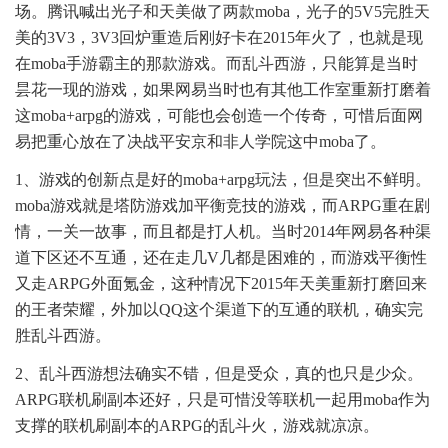
场。腾讯喊出光子和天美做了两款moba，光子的5V5完胜天
美的3V3，3V3回炉重造后刚好卡在2015年火了，也就是现
在moba手游霸主的那款游戏。而乱斗西游，只能算是当时
昙花一现的游戏，如果网易当时也有其他工作室重新打磨着
这moba+arpg的游戏，可能也会创造一个传奇，可惜后面网
易把重心放在了决战平安京和非人学院这中moba了。
1、游戏的创新点是好的moba+arpg玩法，但是突出不鲜明。
moba游戏就是塔防游戏加平衡竞技的游戏，而ARPG重在剧
情，一关一故事，而且都是打人机。当时2014年网易各种渠
道下区还不互通，还在走几V几都是困难的，而游戏平衡性
又走ARPG外面氪金，这种情况下2015年天美重新打磨回来
的王者荣耀，外加以QQ这个渠道下的互通的联机，确实完
胜乱斗西游。
2、乱斗西游想法确实不错，但是受众，真的也只是少众。
ARPG联机刷副本还好，只是可惜没等联机一起用moba作为
支撑的联机刷副本的ARPG的乱斗火，游戏就凉凉。