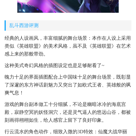
乱斗西游评测
经典的人设画风，丰富细腻的舞台场景：本作在人设上采用
类似《英雄联盟》的美术风格，虽不及《英雄联盟》在艺术
感上来的那般带劲。
这种美式奇幻风格的插图设定也是足够耐看了~
魄力十足的界面插图配合上中国味十足的舞台场景，既彰显
了深邃的东方神话剧魅力又突出了如欧式王者、英雄般的飒
爽气息！
游戏的舞台副本做工十分细腻，不论是幽暗冰冷的海底宫
殿，寂静空冥的妖怪洞穴，还是灵气逼人的悠远山谷，都被
刻画得栩栩如生，给人感官上留下了良好印象。
行云流水的角色动作，细致入微的3D特效：仙魔大战华丽