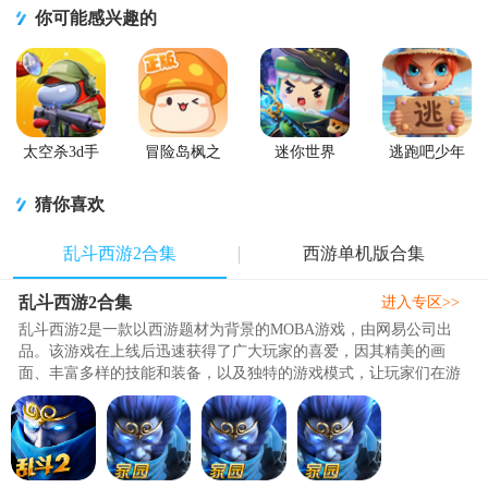
你可能感兴趣的
太空杀3d手
冒险岛枫之
迷你世界
逃跑吧少年
游
传说手游
2026最新升
官方版
级版
猜你喜欢
乱斗西游2合集
西游单机版合集
乱斗西游2合集
进入专区>>
乱斗西游2是一款以西游题材为背景的MOBA游戏，由网易公司出
品。该游戏在上线后迅速获得了广大玩家的喜爱，因其精美的画
面、丰富多样的技能和装备，以及独特的游戏模式，让玩家们在游
戏中体验到了前所未有的快感和乐趣..