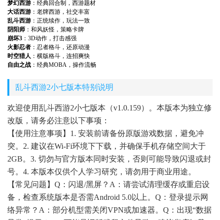
梦幻西游
：经典回合制，西游题材
大话西游
：老牌西游，社交丰富
乱斗西游
：正统续作，玩法一致
阴阳师
：和风妖怪，策略卡牌
崩坏3
：3D动作，打击感强
火影忍者
：忍者格斗，还原动漫
时空猎人
：横版格斗，连招爽快
自由之战
：经典MOBA，操作流畅
乱斗西游2小七版本特别说明
欢迎使用乱斗西游2小七版本（v1.0.159）。本版本为独立修
改版，请务必注意以下事项：
【使用注意事项】1. 安装前请备份原版游戏数据，避免冲
突。2. 建议在Wi-Fi环境下下载，并确保手机存储空间大于
2GB。3. 切勿与官方版本同时安装，否则可能导致闪退或封
号。4. 本版本仅供个人学习研究，请勿用于商业用途。
【常见问题】Q：闪退/黑屏？A：请尝试清理缓存或重启设
备，检查系统版本是否需Android 5.0以上。Q：登录提示网
络异常？A：部分机型需关闭VPN或加速器。Q：出现“数据