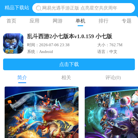
精品下载站
网易光遇手游正版 点亮星空共庆周年
黎明觉醒生机腾讯正版 黎明觉醒生机国际服
首页
应用
网游
单机
排行
专题
蛋仔派对下载 蛋仔派对体验服
乱斗西游2小七版本v1.0.159 小七版
奥特曼王者传奇 正版奥特曼游戏
时间：2026-07-06 23:38
大小：762.7M
地铁跑酷体验服国际服 地铁跑酷体验服版本
系统：Android
语言：中文
点击下载
简介
相关
评论
(0)