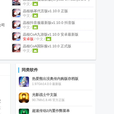
中文
/
机版
晶核杨幂代言版
v1.10.0 正版
中文
/
晶核抖音服最新版
v1.10.0 抖音版
公司
中文
/
晶核CoA九游版
v1.10.0 安卓最新版
安卓版
/
中文
/
晶核CoA国际服
v1.10.0 正式版
中文
/
同类软件
热爱熊出没奥传内购版存档版
1.97G/v14.0.0 最新版
光影战士中文版
90.7M/v1.8.46 官方正版
家
体
超速传动2内置作弊菜单