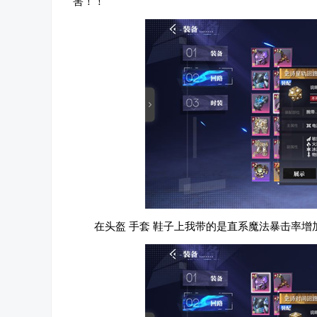
害！！
在头盔 手套 鞋子上我带的是直系魔法暴击率增