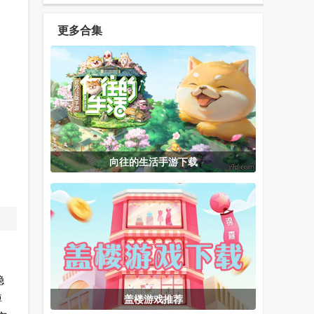
官方版
奇官方正版
服12+完整版
更多合集
EA战地移动版
KOF
Dream edge
(Battlefield
ALLSTAR拳皇
海外测试版
Mobile)
全明星
幸存者营地Z
深海花园游戏
网络天才网页
向往的生活手游下载
内置菜单版
正版
版(Akinator)
修罗战神脚本
游策侠最新版
Sudachi模拟
免费版
器安卓版
稳
掉
盖楼游戏推荐
老版波克斗地
刺客信条血统
双扣免费版