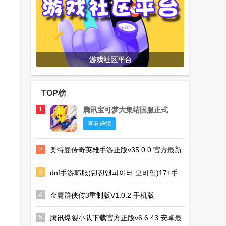
游戏社区平台
TOP榜
1
腾讯宝可梦大集结国服正式
版
查看详情
2
奥特曼传奇英雄手游正版v35.0.0 官方最新
版
3
dnf手游韩服(던전앤파이터 모바일)17+手
游35.4.0安卓最新版
4
金庸群侠传3重制版V1.0.2 手机版
5
腾讯爆裂小队下载官方正版v6.6.43 安卓最