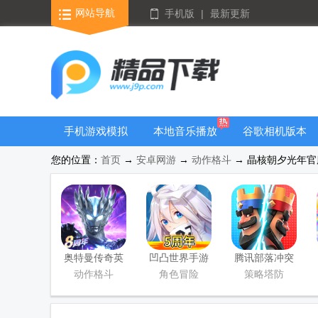
网站导航
手机版
|
最新更新
手机游戏模拟
本地音乐播放
谷歌相机版本
器安卓版合集
器
大全
您的位置：
首页
→
安卓网游
→
动作格斗
→ 晶核朝夕光年官服版
奥特曼传奇英
凹凸世界手游
腾讯部落冲突
雄手游正版
正版
皇室战争手游
动作格斗
角色冒险
策略塔防