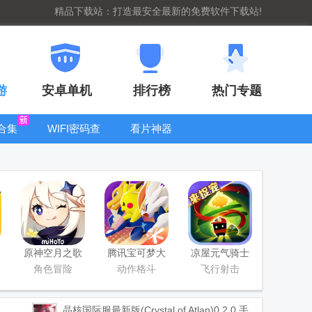
精品下载站：打造最安全最新的免费软件下载站!
游
安卓单机
排行榜
热门专题
合集
WIFI密码查
看片神器
看器
bt手游盒子大
全
原神空月之歌
腾讯宝可梦大
凉屋元气骑士
版本
集结国服正式
官方正版
角色冒险
动作格斗
飞行射击
版
晶核国际服最新版(Crystal of Atlan)
0.2.0 手