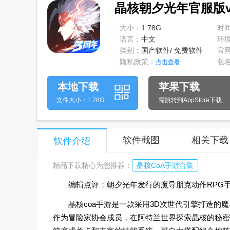
晶核朝夕光年官服版v1
大小：
1.78G
时
语言：
中文
环
类别：
国产软件/ 免费软件
官
隐私政策：
包
点击查看
本地下载
苹果下载
文件大小：1.78G
需跳转到AppStore下载
软件截图
相关下载
软件介绍
精品下载精心为您推荐：
晶核CoA手游合集
编辑点评：朝夕光年发行的魔导朋克动作RPG
晶核coa手游是一款采用3D次世代引擎打造的
作为冒险家协会成员，在阿特兰世界探索晶核的秘密