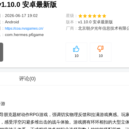
.10.0 安卓最新版
间：
2026-06-17 19:02
星级：
境：
Android
版本：
v1.10.0 安卓最新版
网：
厂商：
北京朝夕光年信息技术有限
https://coa.nvsgames.cn/
名：
com.hermes.p6game
5
分
10
10
评论
(0)
手游
魔导朋克题材动作RPG游戏，强调切实物理反馈和拉满游戏爽感。玩
，感受浮空闪避多维出击的战斗体验。游戏拥有环环相扣的大型立