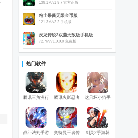
让
139.1M/v1.9.7 官方正版
粘土果酱无限金币版
121.3M/v2.2 手机版
炎龙传说3双燕无敌版手机版
72.7M/V1.0.0.0 免费版
热门软件
腾讯三角洲行
腾讯火影忍者
这只坏小猫手
动手游官方正
手游最新版
游(わるこね)
版
战斗法则手游
奥特曼王者传
剑灵2手游韩