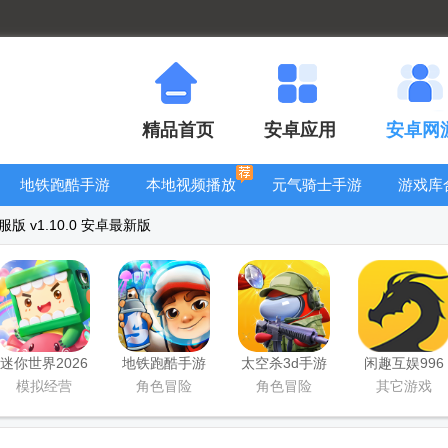
精品首页
安卓应用
安卓网
地铁跑酷手游
本地视频播放
元气骑士手游
游戏库
大全
器
大全
 v1.10.0 安卓最新版
迷你世界2026
地铁跑酷手游
太空杀3d手游
闲趣互娱996
最新升级版
国服
传奇盒子官方
模拟经营
角色冒险
角色冒险
其它游戏
正版