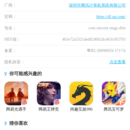
厂商：
深圳市腾讯计算机系统有限公司
官网：
https://df.qq.com/
包名：
com.tencent.tmgp.dfm
MD5值：
4b5e72a5321ded824062dc463e303703
备案：
粤B2-20090059-1717A
隐私政策：
点击查看
你可能感兴趣的
网易光遇手
网易王牌竞
闲趣互娱996
腾讯宝可梦
游正版
速手游
传奇盒子官
大集结国服
方正版
正式版
猜你喜欢