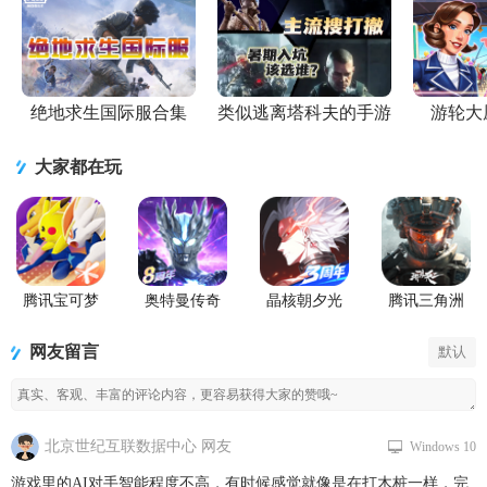
绝地求生国际服合集
类似逃离塔科夫的手游
游轮大
大家都在玩
腾讯宝可梦
奥特曼传奇
晶核朝夕光
腾讯三角洲
大集结国服
英雄手游正
年官服版
行动手游官
正式版
版
方正版
网友留言
默认
北京世纪互联数据中心 网友
Windows 10
游戏里的AI对手智能程度不高，有时候感觉就像是在打木桩一样，完