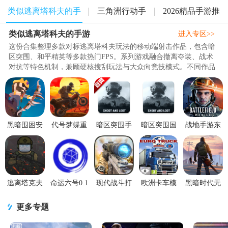
类似逃离塔科夫的手
三角洲行动手
2026精品手游推
类似逃离塔科夫的手游
游
游
荐
进入专区>>
这份合集整理多款对标逃离塔科夫玩法的移动端射击作品，包含暗
区突围、和平精英等多款热门FPS。系列游戏融合撤离夺装、战术
对抗等特色机制，兼顾硬核搜刮玩法与大众向竞技模式。不同作品
风格差异明显，既有高度复刻撤..
黑暗围困安
代号梦蝶重
暗区突围手
暗区突围国
战地手游东
卓最新版
生官方版
游外服下载
际服官方版
南亚服0.9
0.1.1 最新版
1.0.0 最新版
V1.0.181.181
(arena
最新版
谷歌最新
breakout)1.0.
逃离塔克夫
命运六号0.1
现代战斗打
欧洲卡车模
黑暗时代无
2d版无限金
最新版
击FPS游戏
拟2遨游中国
限金币修改
币(逃离暗
1.0 最新版
1.4.0 安卓版
版1.4.2 修改
更多专题
影)1.415 最
版