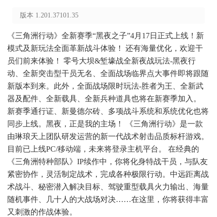
版本 1.201.37101.35
《三角洲行动》全新赛季“黑夜之子”4月17日正式上线！新
模式及新玩法全面革新战斗体验！ 还有海量优化，欢迎干
员们前来体验！ 零号大坝&堑壕战全新夜战玩法-黑夜行
动、全新突击型干员无名、全面战场临界点大事件即将跟随
新版本到来。此外，全面战场限时玩法-胜者为王、全新武
器及配件、全新载具、全新兵种道具也将在新赛季加入。
新赛季通行证、新曼德尔砖、多项战斗系统和系统优化也将
同步上线。黑夜，正是我的主场！ 《三角洲行动》是一款
由琳琅天上团队研发运营的新一代战术射击品质标杆游戏。
目前已上线PC/移动端，未来将登录主机平台。 在经典的
《三角洲特种部队》IP续作中，你将化身特战干员，与队友
紧密协作，灵活制定战术，完成各种极限行动。中远距离战
术战斗、秘密潜入解决目标、驾驶重型载具火力输出、海量
随机事件、几十人的大战场对决……在这里，你将获得丰富
又刺激的作战体验。