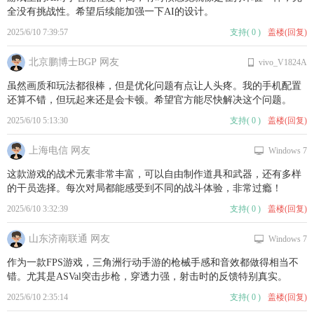
全没有挑战性。希望后续能加强一下AI的设计。
2025/6/10 7:39:57
支持
(
0
)
盖楼(回复)
北京鹏博士BGP 网友
vivo_V1824A
虽然画质和玩法都很棒，但是优化问题有点让人头疼。我的手机配置
还算不错，但玩起来还是会卡顿。希望官方能尽快解决这个问题。
2025/6/10 5:13:30
支持
(
0
)
盖楼(回复)
上海电信 网友
Windows 7
这款游戏的战术元素非常丰富，可以自由制作道具和武器，还有多样
的干员选择。每次对局都能感受到不同的战斗体验，非常过瘾！
2025/6/10 3:32:39
支持
(
0
)
盖楼(回复)
山东济南联通 网友
Windows 7
作为一款FPS游戏，三角洲行动手游的枪械手感和音效都做得相当不
错。尤其是ASVal突击步枪，穿透力强，射击时的反馈特别真实。
2025/6/10 2:35:14
支持
(
0
)
盖楼(回复)