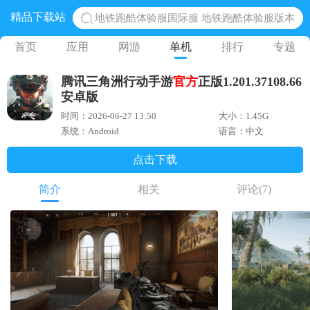
精品下载站
网易光遇手游正版 点亮星空共庆周年
黎明觉醒生机腾讯正版 黎明觉醒生机国际服
首页
应用
网游
单机
排行
专题
蛋仔派对下载 蛋仔派对体验服
腾讯三角洲行动手游
官方
正版1.201.37108.66
奥特曼王者传奇 正版奥特曼游戏
安卓版
地铁跑酷体验服国际服 地铁跑酷体验服版本
时间：2026-06-27 13:50
大小：1.45G
系统：Android
语言：中文
点击下载
简介
相关
评论
(7)