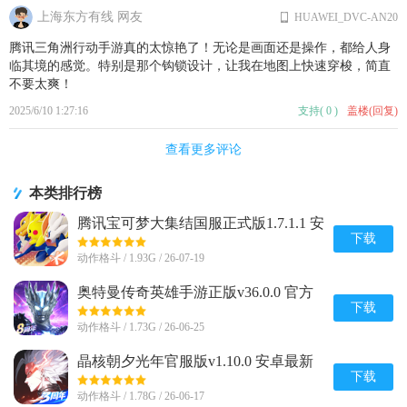
上海东方有线 网友
HUAWEI_DVC-AN20
腾讯三角洲行动手游真的太惊艳了！无论是画面还是操作，都给人身
临其境的感觉。特别是那个钩锁设计，让我在地图上快速穿梭，简直
不要太爽！
2025/6/10 1:27:16
支持
(
0
)
盖楼(回复)
查看更多评论
本类排行榜
腾讯宝可梦大集结国服正式版1.7.1.1 安
卓手机版
下载
动作格斗 / 1.93G / 26-07-19
奥特曼传奇英雄手游正版v36.0.0 官方
最新版
下载
动作格斗 / 1.73G / 26-06-25
晶核朝夕光年官服版v1.10.0 安卓最新
版
下载
动作格斗 / 1.78G / 26-06-17