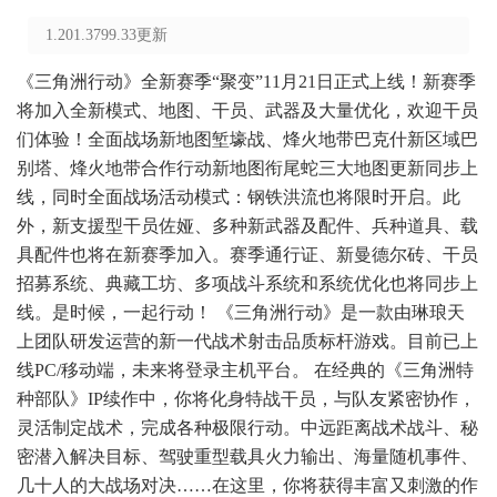
1.201.3799.33更新
《三角洲行动》全新赛季“聚变”11月21日正式上线！新赛季
将加入全新模式、地图、干员、武器及大量优化，欢迎干员
们体验！全面战场新地图堑壕战、烽火地带巴克什新区域巴
别塔、烽火地带合作行动新地图衔尾蛇三大地图更新同步上
线，同时全面战场活动模式：钢铁洪流也将限时开启。此
外，新支援型干员佐娅、多种新武器及配件、兵种道具、载
具配件也将在新赛季加入。赛季通行证、新曼德尔砖、干员
招募系统、典藏工坊、多项战斗系统和系统优化也将同步上
线。是时候，一起行动！ 《三角洲行动》是一款由琳琅天
上团队研发运营的新一代战术射击品质标杆游戏。目前已上
线PC/移动端，未来将登录主机平台。 在经典的《三角洲特
种部队》IP续作中，你将化身特战干员，与队友紧密协作，
灵活制定战术，完成各种极限行动。中远距离战术战斗、秘
密潜入解决目标、驾驶重型载具火力输出、海量随机事件、
几十人的大战场对决……在这里，你将获得丰富又刺激的作