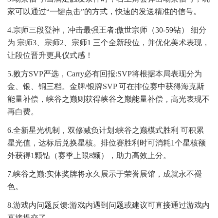
家可以通过“一键点击”的方式，快速的发送精准的信号。
4.宗师三段登神，冲击最强王者:傲世宗师（30-59钻） 细分
为 宗师3、宗师2、宗师1 三个全新段位，并优化美术表现，
让段位晋升更具仪式感！
5.败方SVP严选，Carry必有回报:SVP将根据本局表现分为
金、银、铜三档。金牌/银牌SVP 可在排位赛中获得海克斯
能量补偿，峡谷之巅则获得峡谷之巅能量补偿，高光表现不
再白费。
6.全新星光机制，双修减负计划:峡谷之巅模式胜利 可积累
星光值，达标后兑换星核。排位赛胜利时可消耗1个星核额
外获得1颗钻（赛季上限8颗），助力高效上分。
7.峡谷之巅:实体奖牌将永久展示于荣誉展馆，成就永不褪
色。
8.游戏内问题反馈:游戏内遇到问题或建议可直接通过游戏内
直接提交了。