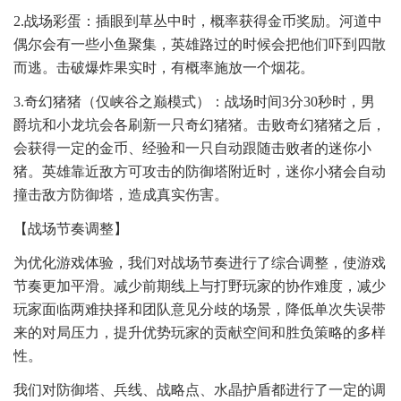
2.战场彩蛋：插眼到草丛中时，概率获得金币奖励。河道中
偶尔会有一些小鱼聚集，英雄路过的时候会把他们吓到四散
而逃。击破爆炸果实时，有概率施放一个烟花。
3.奇幻猪猪（仅峡谷之巅模式）：战场时间3分30秒时，男
爵坑和小龙坑会各刷新一只奇幻猪猪。击败奇幻猪猪之后，
会获得一定的金币、经验和一只自动跟随击败者的迷你小
猪。英雄靠近敌方可攻击的防御塔附近时，迷你小猪会自动
撞击敌方防御塔，造成真实伤害。
【战场节奏调整】
为优化游戏体验，我们对战场节奏进行了综合调整，使游戏
节奏更加平滑。减少前期线上与打野玩家的协作难度，减少
玩家面临两难抉择和团队意见分歧的场景，降低单次失误带
来的对局压力，提升优势玩家的贡献空间和胜负策略的多样
性。
我们对防御塔、兵线、战略点、水晶护盾都进行了一定的调