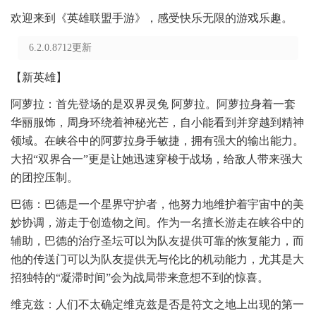
欢迎来到《英雄联盟手游》，感受快乐无限的游戏乐趣。
6.2.0.8712更新
【新英雄】
阿萝拉：首先登场的是双界灵兔 阿萝拉。阿萝拉身着一套
华丽服饰，周身环绕着神秘光芒，自小能看到并穿越到精神
领域。在峡谷中的阿萝拉身手敏捷，拥有强大的输出能力。
大招“双界合一”更是让她迅速穿梭于战场，给敌人带来强大
的团控压制。
巴德：巴德是一个星界守护者，他努力地维护着宇宙中的美
妙协调，游走于创造物之间。作为一名擅长游走在峡谷中的
辅助，巴德的治疗圣坛可以为队友提供可靠的恢复能力，而
他的传送门可以为队友提供无与伦比的机动能力，尤其是大
招独特的“凝滞时间”会为战局带来意想不到的惊喜。
维克兹：人们不太确定维克兹是否是符文之地上出现的第一