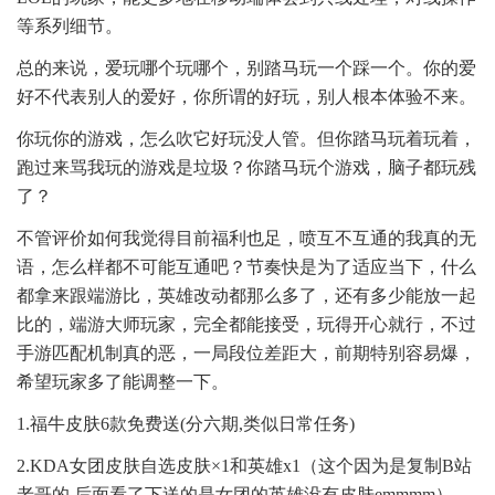
等系列细节。
总的来说，爱玩哪个玩哪个，别踏马玩一个踩一个。你的爱
好不代表别人的爱好，你所谓的好玩，别人根本体验不来。
你玩你的游戏，怎么吹它好玩没人管。但你踏马玩着玩着，
跑过来骂我玩的游戏是垃圾？你踏马玩个游戏，脑子都玩残
了？
不管评价如何我觉得目前福利也足，喷互不互通的我真的无
语，怎么样都不可能互通吧？节奏快是为了适应当下，什么
都拿来跟端游比，英雄改动都那么多了，还有多少能放一起
比的，端游大师玩家，完全都能接受，玩得开心就行，不过
手游匹配机制真的恶，一局段位差距大，前期特别容易爆，
希望玩家多了能调整一下。
1.福牛皮肤6款免费送(分六期,类似日常任务)
2.KDA女团皮肤自选皮肤×1和英雄x1（这个因为是复制B站
老哥的 后面看了下送的是女团的英雄没有皮肤emmmm）