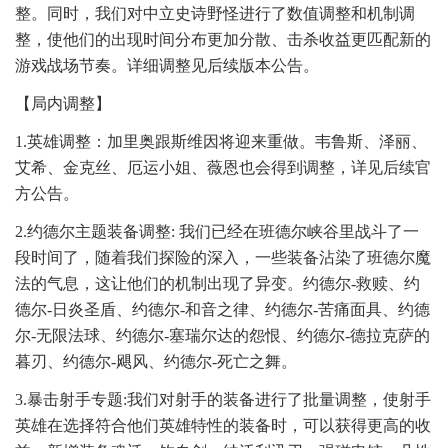
整。同时，我们对中立史诗野怪进行了数值调整和机制调
整，使他们的出现时间分布更加分散、击杀收益更匹配新的
游戏战场节奏。详细调整见后续版本公告。
【局内调整】
1.英雄调整：加里奥跟斯维因将迎来重做。韦鲁斯、泽丽、
艾希、金克丝、厄运小姐、薇恩也会得到调整，详见后续官
方公告。
2.约德尔主题装备调整: 我们已经在班德尔峡谷里战斗了一
段时间了，随着我们探险的深入，一些装备沾染了班德尔魔
法的气息，这让他们的机制出现了异变。约德尔-救赎、约
德尔-日炎圣盾、约德尔-和音之律、约德尔-苦痛面具、约德
尔-无限法球、约德尔-塞瑞尔达的怨恨、约德尔-德拉克萨的
暮刃、约德尔-飓风、约德尔-死亡之舞。
3.暴击射手专题:我们对射手的装备进行了批量调整，使射手
英雄在选择符合他们英雄特性的装备时，可以获得更高的收