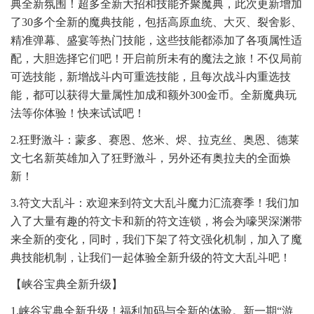
典全新氛围！超多全新大招和技能齐聚魔典，此次更新增加
了30多个全新的魔典技能，包括高原血统、大灭、裂舍影、
精准弹幕、盛宴等热门技能，这些技能都添加了各项属性适
配，大胆选择它们吧！开启前所未有的魔法之旅！不仅局前
可选技能，新增战斗内可重选技能，且每次战斗内重选技
能，都可以获得大量属性加成和额外300金币。全新魔典玩
法等你体验！快来试试吧！
2.狂野激斗：蒙多、赛恩、悠米、烬、拉克丝、奥恩、德莱
文七名新英雄加入了狂野激斗，另外还有奥拉夫的全面焕
新！
3.符文大乱斗：欢迎来到符文大乱斗魔力汇流赛季！我们加
入了大量有趣的符文卡和新的符文连锁，将会为嚎哭深渊带
来全新的变化，同时，我们下架了符文强化机制，加入了魔
典技能机制，让我们一起体验全新升级的符文大乱斗吧！
【峡谷宝典全新升级】
1.峡谷宝典全新升级！福利加码与全新的体验。新一期“游