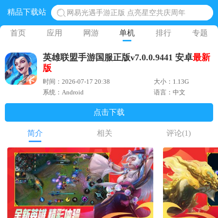
精品下载站
网易光遇手游正版 点亮星空共庆周年
黎明觉醒生机腾讯正版 黎明觉醒生机国际服
首页
应用
网游
单机
排行
专题
蛋仔派对下载 蛋仔派对体验服
英雄联盟手游国服正版v7.0.0.9441 安卓
最新
奥特曼王者传奇 正版奥特曼游戏
版
地铁跑酷体验服国际服 地铁跑酷体验服版本
时间：2026-07-17 20:38
大小：1.13G
系统：Android
语言：中文
点击下载
简介
相关
评论
(1)