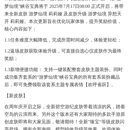
梦仙境”峡谷宝典将于 2025年7月17日08:00 正式开启，将带
来全新皮肤 游梦仙境 莉莉娅 及皮肤升级 游梦仙境 异想天
开 莉莉娅。本次更新旨在优化玩家体验，提升奖励价值，
核心内容如下：
1.1任务难度大幅降低，完成所需时间减少，体验更轻松；
1.2返场皮肤获取体验升级，可直接自选心仪皮肤作为最终
奖励；
1.3新增便捷功能： 支持一键装配整套皮肤主题装扮。同时
成功集齐套系的“游梦仙境”峡谷宝典的所有套系装扮藏品
后，即可免费领取该套系主题专属表情【欢呼雀跃】。
【新皮肤】
在周年庆开启之际，全新碧空游纪皮肤带着清凉的风，踏着
空岛的云浪而来。另外这个版本还有大家期待的多款手游原
创皮肤即将和大家见面，敬请期待！全新”臻宝“等级皮肤闪
亮登场，拥有全新海报、模型特效升级等效果，欢迎体验。