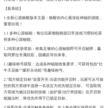
【新系统】
1.全新心源焕醒版本主题：焕醒你内心最深处神秘的源能，
重塑自我！
1.1 多种心源秘能：每位玩家都能根据日常游戏习惯轻松获
得多种心源秘能。
1.2炫彩皮肤奖励：收集足够的心源秘能即可开启秘匣，赢
取阿萝拉专属炫彩，隐藏款等你来拿。
1.3趣味称号获取：达成各种秘能收集要求，可获得包括“社
牛天花板”“爆肝永动机“等趣味称号。
2.“我方锁定目标”设置开关:当该功能开启时，玩家可从可操
控的我方英雄中选择一名设定为优先锁定目标。 可选取我
方英雄为施法目标的技能（如护盾/治疗类技能）在开启智
能施法时，将优先作用于已锁定目标。
3.场景信号:当满足触发条件时，右上角会弹出场景信号，玩