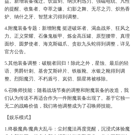
益。新增装备魂迁。饮血剑、纳沃利迅刃、强磁电铳、凡性
的提醒、收集者、夺萃之镰、幻影之舞、无尽之刃、炽热香
炉、纳什之牙、智慧末刃得到调整。
4.附魔装备专题：新增附魔 挺进破坏者、渴血战斧、狂风之
力。正义荣耀、石像鬼板甲、炼金高压罐、原型腰带、真理
面纱、圆梦使者、海克斯磁爪、贪欲九头蛇得到调整，详见
官方公告。
5.其他装备调整：破舰者回归！除此之外，星蚀、最后的轻
语、男爵针刺、基舍艾斯碎片、铁板靴、水银之靴得到调
整。烈阳魔刃、不朽盾弓、岚切、陨星将被移除。
6.召唤师技能：随着战场节奏的调整和附魔装备的改造，我
们认为传送不再适合作为一件附魔装备出现了。基于它独一
无二的战略价值，我们将他调整成为了召唤师技能。
【娱乐模式】
1.终极魔典/魔典大乱斗：尘封魔法再度觉醒，沉浸式体验魔