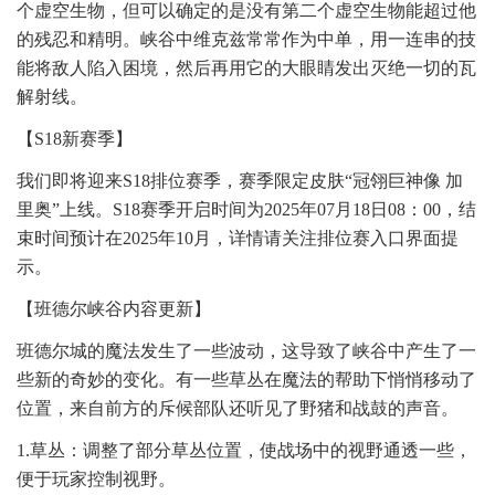
个虚空生物，但可以确定的是没有第二个虚空生物能超过他
的残忍和精明。峡谷中维克兹常常作为中单，用一连串的技
能将敌人陷入困境，然后再用它的大眼睛发出灭绝一切的瓦
解射线。
【S18新赛季】
我们即将迎来S18排位赛季，赛季限定皮肤“冠翎巨神像 加
里奥”上线。S18赛季开启时间为2025年07月18日08：00，结
束时间预计在2025年10月，详情请关注排位赛入口界面提
示。
【班德尔峡谷内容更新】
班德尔城的魔法发生了一些波动，这导致了峡谷中产生了一
些新的奇妙的变化。有一些草丛在魔法的帮助下悄悄移动了
位置，来自前方的斥候部队还听见了野猪和战鼓的声音。
1.草丛：调整了部分草丛位置，使战场中的视野通透一些，
便于玩家控制视野。