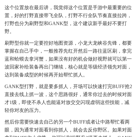
这个位置放在最后讲，我觉得这个位置是手游中最重要的位
置，好的打野直接带飞全队，打野不行全队节奏直接拉跨，
打野也分为刷野型和GANK型，这个建议新手最好不要打
野。
刷野型你就一定要控好地图资源，小龙大龙峡谷先锋，都要
掌握在自己手中，一般推荐先红开然后一路往蓝区刷，拿完
蓝和蛤蟆去拿河蟹，如果没有好的机会做好视野就可以第一
波回家补给装备再出门继续，核心就是等级经济领先对面，
达到装备成型的时候再开始帮忙抓人。
GANK型打野，就是要多抓人，开场可以快速打完BUFF抢2
直接去线上抓一波，这个思路很好，通常你过去的时候对面
才1级，即使不杀人也能逼对放交交闪现虚弱这些技能，减
轻你对友的压力。
然后你需要快速去自己的另一个BUFF或者让中路帮忙看两
眼，因为通常对面看到你抓人，就会去反你野区。如果对面