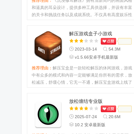
推荐理由：
《沉浸修耳解压》拥有清新简约的画面风格
和逼真的耳朵设计，提供多种工具供选择，并设有丰富
的关卡和挑战任务以及成就系统。不仅具有高度娱乐性
和教育性，还能帮助玩家缓解压力、放松心情。快来下
载体验这款沉浸式解压乐趣的游戏吧！...
解压游戏盒子小游戏
2023-03-14
54.3M
v1.5.66安卓手机最新版
推荐理由：
解压宝盒是一款轻松解压的休闲游戏，游戏
中有众多的模式和内容一定能够满足你所有的需求，放
松减压，舒缓心情，它无一不通，解压宝盒游戏上线了
很多的神秘宝箱，玩家可以自由发挥体验，解锁跟多解
压宝盒游戏场景。...
放松缠结专业版
2025-07-24
20.6M
10.2 安卓最新版