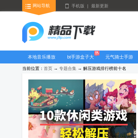
网站导航
手机版
|
最新更新
本地音乐播放
bt手游盒子大
元气骑士手游
器
全
大全
当前位置：
首页
→
专题合集
→ 解压游戏排行榜前十名
谷歌相机版本
大全