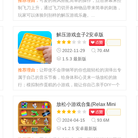
推荐理由：
可爱的画风搭配简单的操作，点击屏幕来控
制飞刀上升，通过飞刀切开各种物品带来简单的刺激，
玩家可以体验到别样的解压游戏乐趣。...
解压游戏盒子2安卓版
2022-11-29
70.4M
1.5.3 最新版
推荐理由：
让即使不会弹钢琴的你也能轻松的演绎出专
属于自己的音乐节奏，给身体和心灵来一场放松的旅
行；模拟制作蛋糕的小游戏，能让你自己亲手DIY一个
独特的生日蛋糕，带给你不一样的生日体验。...
放松小游戏合集(Relax Mini
Games)
2024-04-15
93.6M
v1.2.5 安卓最新版