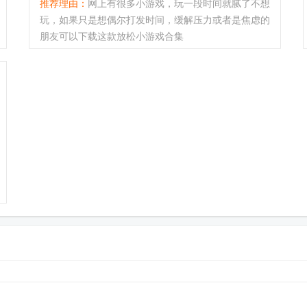
推荐理由：
网上有很多小游戏，玩一段时间就腻了不想
玩，如果只是想偶尔打发时间，缓解压力或者是焦虑的
朋友可以下载这款放松小游戏合集
(RelaxMiniGames)，游戏玩法非常简单，包含了上百
款热门的小游戏，有很多经典的玩法都收集在这里，下
载安装好后可以随意选择体验。游戏特色...