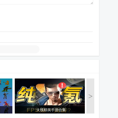
>
火线精英手游合集
准心