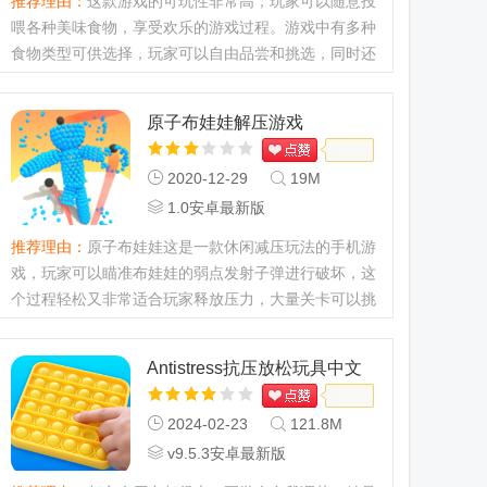
推荐理由：
这款游戏的可玩性非常高，玩家可以随意投
喂各种美味食物，享受欢乐的游戏过程。游戏中有多种
食物类型可供选择，玩家可以自由品尝和挑选，同时还
能体验不同的挑战，尽情享受精彩欢乐的游戏过程。有
需要的用户快来j9p下载站下载试试吧！...
原子布娃娃解压游戏
2020-12-29
19M
1.0安卓最新版
推荐理由：
原子布娃娃这是一款休闲减压玩法的手机游
戏，玩家可以瞄准布娃娃的弱点发射子弹进行破坏，这
个过程轻松又非常适合玩家释放压力，大量关卡可以挑
战，感兴趣的玩家快来下载吧。原子布娃娃简介用原子
来制造各种娃娃，看起来很有艺术的效果，休闲时间再
Antistress抗压放松玩具中文
也不无聊了，随时...
版
2024-02-23
121.8M
v9.5.3安卓最新版