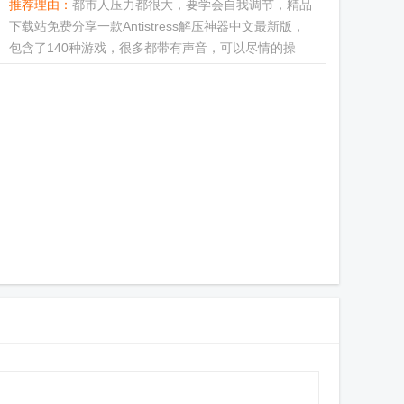
推荐理由：
都市人压力都很大，要学会自我调节，精品
下载站免费分享一款Antistress解压神器中文最新版，
包含了140种游戏，很多都带有声音，可以尽情的操
作，没有广告没有付费，打开即可玩。...