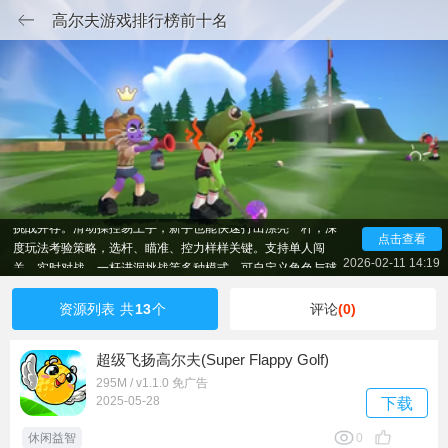
高尔夫游戏排行榜前十名
这是画面精致、操作流畅的3D高尔夫手游，采用真实物理
引擎，完美还原风向、地形与击球力度，带来沉浸式赛场体
验。游戏拥有全球多样球场，从阳光草坪到山地秘境，风景与
挑战并存。滑动操控易上手，新手也能快速打出漂亮一杆；深
点击查看
度玩法考验策略，选杆、瞄准、控力样样关键。支持单人闯
关、实时对战、一杆进洞挑战等多种模式，可自定义角色与球
2026-02-11 14:19
杆，逐步解锁高级装备。休闲解压、竞技过瘾两不误，随时随
地享受优雅又刺激的高尔夫乐趣。
资源列表
共
13
个
评论
(0)
超级飞扬高尔夫(Super Flappy Golf)
295M / v1.1.0 免广告
2025-05-28
下载
休闲益智
0