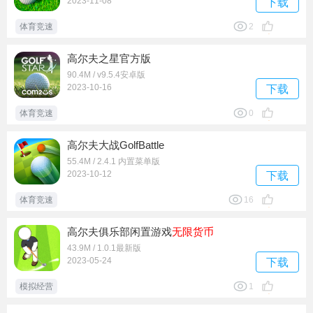
2023-11-08
下载
体育竞速
2
高尔夫之星官方版
90.4M / v9.5.4安卓版
2023-10-16
下载
体育竞速
0
高尔夫大战GolfBattle
55.4M / 2.4.1 内置菜单版
2023-10-12
下载
体育竞速
16
高尔夫俱乐部闲置游戏
无限货币
43.9M / 1.0.1最新版
2023-05-24
下载
模拟经营
1