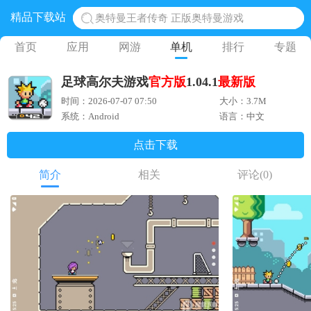
精品下载站
奥特曼王者传奇 正版奥特曼游戏
地铁跑酷体验服国际服 地铁跑酷体验服版本
首页
应用
网游
单机
排行
专题
网易光遇手游正版 点亮星空共庆周年
足球高尔夫游戏
官方版
1.04.1
最新版
黎明觉醒生机腾讯正版 黎明觉醒生机国际服
时间：2026-07-07 07:50
大小：3.7M
蛋仔派对下载 蛋仔派对体验服
系统：Android
语言：中文
点击下载
简介
相关
评论
(0)