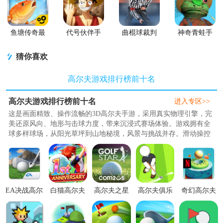
鱼塘传奇最
代号伙伴手
曲棍球裁判
神奇青蛙手
新的版
游正版
模拟器
机版
(Hockey
(Amazing
猜你喜欢
Referee
Frog)
Simulator)
高尔夫游戏排行榜前十名
高尔夫游戏排行榜前十名
进入专区>>
这是画面精致、操作流畅的3D高尔夫手游，采用真实物理引擎，完
美还原风向、地形与击球力度，带来沉浸式赛场体验。游戏拥有全
球多样球场，从阳光草坪到山地秘境，风景与挑战并存。滑动操控
易上手，新手也能快速打出漂亮一杆；深度玩法考验策略，选杆、
瞄准、控力样样关键。支持单人闯关、实时对战、一杆进洞挑战等
多种模式，可自定义角色与球杆，逐步解锁高级装备。休闲解压、
竞技过瘾两不误，随时随地享受优雅又刺激的高尔夫乐趣..
EA决战高尔
白猫高尔夫
高尔夫之星
高尔夫俱乐
奇幻高尔夫
夫国际服
(NEKO
官方版
部闲置游戏
安卓完整版
(Golf
GOLF)1.1.10
v9.5.4安卓
无限货币
0.1.5最新版
Clash)3.1.2
最新版
版
1.0.1最新版