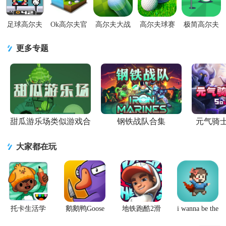
最新版
足球高尔夫
Ok高尔夫官
高尔夫大战
高尔夫球赛
极简高尔夫
游戏官方版
方版2.3.3最
GolfBattle2.4.1
Golf Strike
游戏1.1.4安
1.04.1最新
新版
内置菜单版
手游1.5.5 安
卓版
更多专题
版
卓官方版
甜瓜游乐场类似游戏合
钢铁战队合集
元气骑
集
大家都在玩
托卡生活学
鹅鹅鸭Goose
地铁跑酷2滑
i wanna be the
校完整版游
Goose Duck
板英雄
Creator手游
戏
手游
(Hoverboard