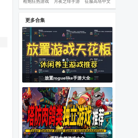
枪炮狂热游戏
月夜之绯手游
征服高塔中文
(Fan of Guns)
无限钻石
更多合集
我的小花仙无
只有一个真相
狂暴战龙去广
限金币版
游戏无限提示
告版
版
梦幻驯龙记
雷霆大战最新
我的世界原神
放置roguelike手游大全
版
生存模组游戏
口袋妖怪珍珠
巴西卡车司机
神之天平移植
安卓直装版
在线游戏中文
版
版