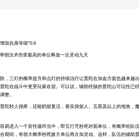
加自身等级*0.6
概率朝法术伤害最高的单位释放一次灵动九天
防，三灯的概率提升和点灯的持续治疗让普陀在加血方面也越来越
普陀在战斗中更受玩家欢迎。可以说，辅助经脉的普陀山可玩性已
调整。
普陀秒人很疼，还能奶能复活，着实很烦人。五星及以上的地煞，
容易进入一个良性循环当中，即五行咒秒死对面单位，有概率给队
合期间，有很大概率秒死敌方单位再次加灵动。这样，队伍的辅助