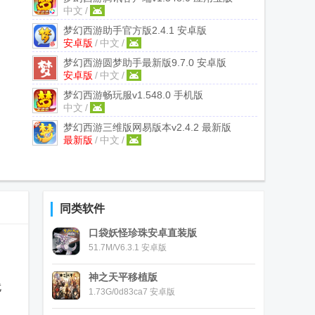
中文
/
梦幻西游助手官方版
2.4.1 安卓版
安卓版
/
中文
/
梦幻西游圆梦助手最新版
9.7.0 安卓版
安卓版
/
中文
/
梦幻西游畅玩服
v1.548.0 手机版
中文
/
梦幻西游三维版网易版本
v2.4.2 最新版
最新版
/
中文
/
同类软件
口袋妖怪珍珠安卓直装版
51.7M/V6.3.1 安卓版
神之天平移植版
就
1.73G/0d83ca7 安卓版