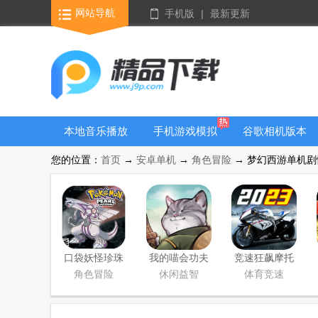
网站导航
手机版
|
最新更新
本地音乐播放
手机游戏模拟
谷歌相机版本
器
器安卓版合集
大全
您的位置：
首页
→
安卓单机
→
角色冒险
→ 梦幻西游单机剧情版
口袋妖怪珍珠
我的喵会功夫
竞速狂飙摩托
安卓直装版
手游正版
游戏官方正版
角色冒险
休闲益智
体育竞速