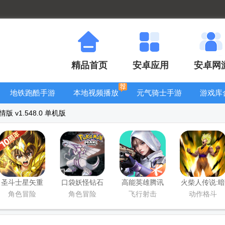
精品首页
安卓应用
安卓网
地铁跑酷手游
本地视频播放
元气骑士手游
游戏库
大全
器
大全
 v1.548.0 单机版
圣斗士星矢重
口袋妖怪钻石
高能英雄腾讯
火柴人传说:暗
生百度版
游戏移植版
版
影战争手游版
角色冒险
角色冒险
飞行射击
动作格斗