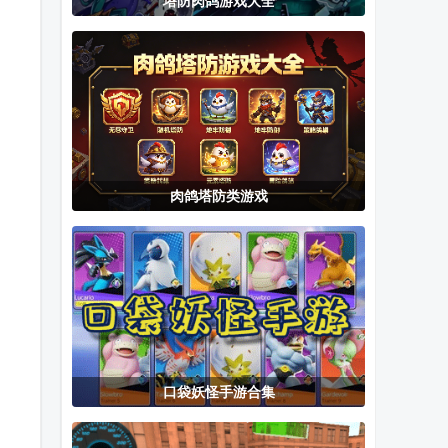
塔防肉鸽游戏大全
老爹炸鸡店无
多人停车联机
手动挡停车场
限金币版
汉化版(手动挡
2国风版模组
停车场最新版)
肉鸽塔防类游戏
口袋妖怪手游合集