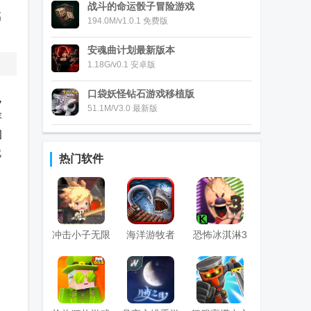
战斗的命运骰子冒险游戏
高
194.0M/v1.0.1 免费版
安魂曲计划最新版本
1.18G/v0.1 安卓版
口袋妖怪钻石游戏移植版
，
51.1M/V3.0 最新版
存
图
就
热门软件
冲击小子无限
海洋游牧者
恐怖冰淇淋3
钻石版
Raft Survival
国际版
国际版