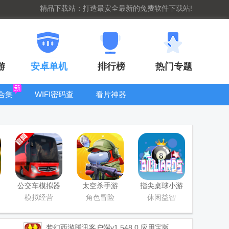
精品下载站：打造最安全最新的免费软件下载站!
游
安卓单机
排行榜
热门专题
合集
WIFI密码查
看片神器
看器
bt手游盒子大
全
公交车模拟器
太空杀手游
指尖桌球小游
官方版(Bus
戏
模拟经营
角色冒险
休闲益智
Simulator
Ultimate)
梦幻西游腾讯客户端
v1.548.0 应用宝版