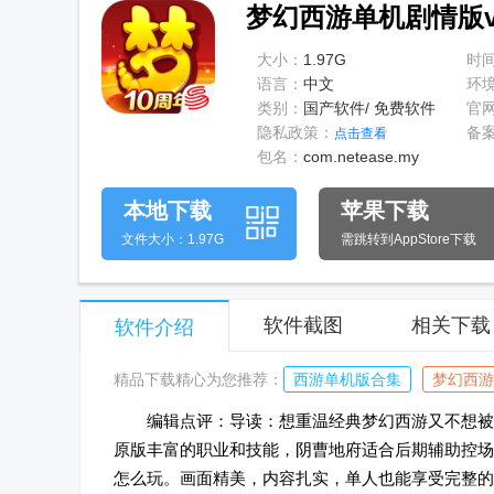
梦幻西游单机剧情版v1.
大小：
1.97G
时
语言：
中文
环
类别：
国产软件/ 免费软件
官
隐私政策：
备
点击查看
包名：
com.netease.my
本地下载
苹果下载
文件大小：1.97G
需跳转到AppStore下载
软件截图
相关下载
软件介绍
精品下载精心为您推荐：
西游单机版合集
梦幻西游
编辑点评：导读：想重温经典梦幻西游又不想被组
原版丰富的职业和技能，阴曹地府适合后期辅助控场
怎么玩。画面精美，内容扎实，单人也能享受完整的