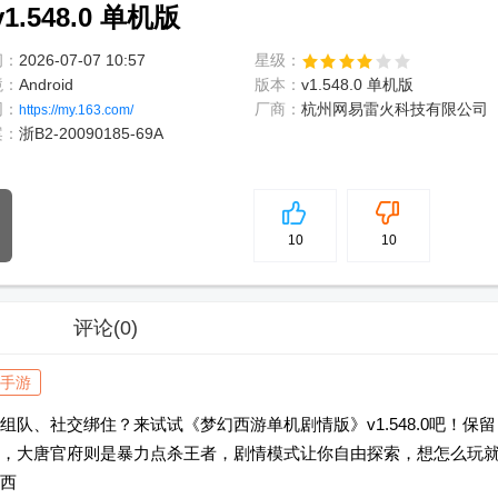
548.0 单机版
间：
2026-07-07 10:57
星级：
境：
Android
版本：
v1.548.0 单机版
网：
厂商：
杭州网易雷火科技有限公司
https://my.163.com/
案：
浙B2-20090185-69A
5
分
10
10
评论
(0)
手游
队、社交绑住？来试试《梦幻西游单机剧情版》v1.548.0吧！保留
，大唐官府则是暴力点杀王者，剧情模式让你自由探索，想怎么玩
西