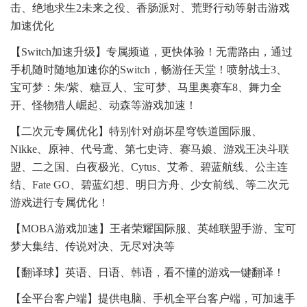
击、绝地求生2未来之役、香肠派对、荒野行动等射击游戏
加速优化
【Switch加速升级】专属频道，更快体验！无需路由，通过
手机随时随地加速你的Switch，畅游任天堂！喷射战士3、
宝可梦：朱/紫、糖豆人、宝可梦、马里奥赛车8、舞力全
开、怪物猎人崛起、动森等游戏加速！
【二次元专属优化】特别针对崩坏星穹铁道国际服、
Nikke、原神、代号鸢、第七史诗、赛马娘、游戏王决斗联
盟、二之国、白夜极光、Cytus、艾希、碧蓝航线、公主连
结、Fate GO、碧蓝幻想、明日方舟、少女前线、等二次元
游戏进行专属优化！
【MOBA游戏加速】王者荣耀国际服、英雄联盟手游、宝可
梦大集结、传说对决、无尽对决等
【翻译球】英语、日语、韩语，看不懂的游戏一键翻译！
【全平台客户端】提供电脑、手机全平台客户端，可加速手