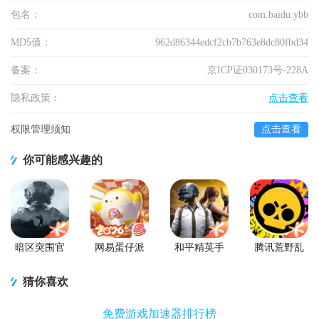
包名：
com.baidu.ybb
MD5值：
962d86344edcf2cb7b763e8dc80fbd34
备案：
京ICP证030173号-228A
隐私政策：
点击查看
权限管理须知
点击查看
你可能感兴趣的
暗区突围官
网易蛋仔派
和平精英手
腾讯荒野乱
方版
对联机版
游正式版
斗官方正版
猜你喜欢
免费游戏加速器排行榜