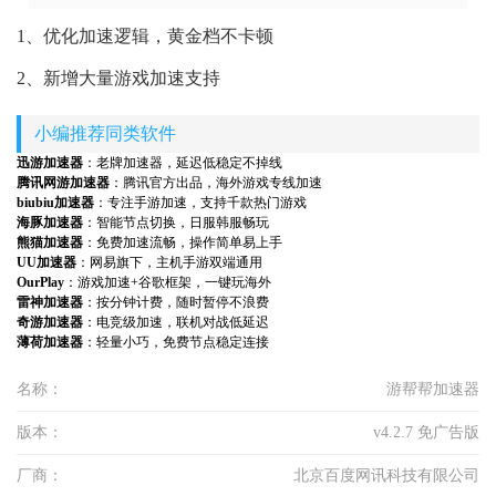
1、优化加速逻辑，黄金档不卡顿
2、新增大量游戏加速支持
小编推荐同类软件
迅游加速器
：老牌加速器，延迟低稳定不掉线
腾讯网游加速器
：腾讯官方出品，海外游戏专线加速
biubiu加速器
：专注手游加速，支持千款热门游戏
海豚加速器
：智能节点切换，日服韩服畅玩
熊猫加速器
：免费加速流畅，操作简单易上手
UU加速器
：网易旗下，主机手游双端通用
OurPlay
：游戏加速+谷歌框架，一键玩海外
雷神加速器
：按分钟计费，随时暂停不浪费
奇游加速器
：电竞级加速，联机对战低延迟
薄荷加速器
：轻量小巧，免费节点稳定连接
名称：
游帮帮加速器
版本：
v4.2.7 免广告版
厂商：
北京百度网讯科技有限公司