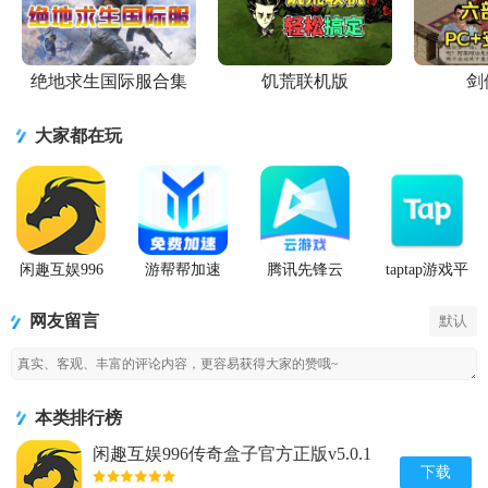
绝地求生国际服合集
饥荒联机版
剑
大家都在玩
闲趣互娱996
游帮帮加速
腾讯先锋云
taptap游戏平
传奇盒子官
器下载安卓
游戏app
台官方正版
方正版
网友留言
默认
本类排行榜
闲趣互娱996传奇盒子官方正版v5.0.1
赚钱版
下载