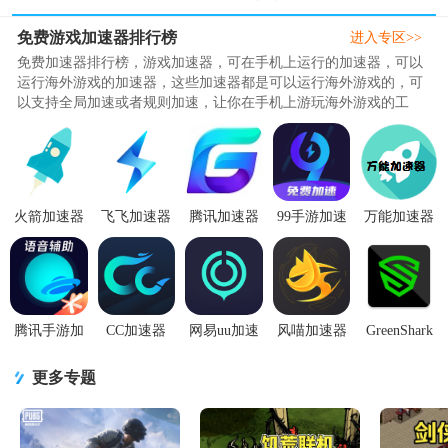
免费游戏加速器排行榜
进入专区>>
免费加速器排行榜，游戏加速器，可在手机上运行的加速器，可以
运行海外游戏的加速器，这些加速器都是可以运行海外游戏的，可
以支持全局加速或者规则加速，让你在手机上游玩海外游戏的工
具，这些工具都是免费使用的，大家可以放心下载和体验，无需付
费就可以体验海外游戏的加速器。..
火箭加速器
飞飞加速器
腾讯加速器
99手游加速
万能加速器
appv1.0.3最
最新版
极速版App
器app手机版
2.0.2游戏变
新版
v1.1.1 安卓
手机版4.0.0
v2.0.9 最新
速器app2.0.2
手机版
最新版
会员版
安卓免root
版
腾讯手游加
CC加速器
网易uu加速
风喵加速器
GreenShark
速器7.6.0 安
app免费版
器官方版
app安卓最新
游戏加速器
卓最新版
v4.7 安卓最
v11.0.8 安卓
版 1.2.1.2
1.1.1 安卓最
更多专题
新版
最新版
新专业版