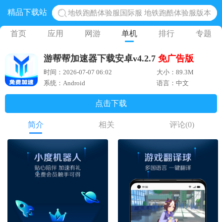
精品下载站
地铁跑酷体验服国际服 地铁跑酷体验服版本
网易光遇手游正版 点亮星空共庆周年
首页
应用
网游
单机
排行
专题
黎明觉醒生机腾讯正版 黎明觉醒生机国际服
游帮帮加速器下载安卓v4.2.7
免广告版
蛋仔派对下载 蛋仔派对体验服
时间：2026-07-07 06:02
大小：89.3M
奥特曼王者传奇 正版奥特曼游戏
系统：Android
语言：中文
点击下载
简介
相关
评论
(0)