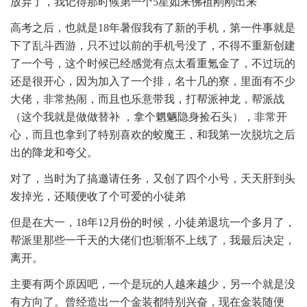
放弃了，我记得那时候第一个5星如来佛祖刚刚出来
高考之后，也就是18年暑假我有了新的手机，第一件事就是
下了乱斗西游，只不过以前的手机号没了，不得不重新创建
了一个号，这个时候已经感觉有点太看重氪金了，不过玩的
还是很开心，因为加入了一个排，名十几的寮，里面有不少
大佬，非常热闹，而且也乐意带我，打帮派神龙，帮派战
（这个我就是做做替补 ，拿个魍魉隐身捡石头），非常开
心，而且也拿到了特别喜欢的蛟魔王，和我第一次脱坑之后
出的降龙和夸父。
对了，当时为了搞邀请任务，又创了四个小号，天天肝到头
发掉光，还顺便收了个可爱的小徒弟
但是在大一，18年12月份的时候，小徒弟退坑一个多月了，
帮派里那些一千天的大佬们也渐渐不上线了，我最后决定，
离开。
主要有两个原因吧，一个是玩的人越来越少，另一个就是没
有方向了。曾经造出一个金装都特别兴奋，现在金装随便