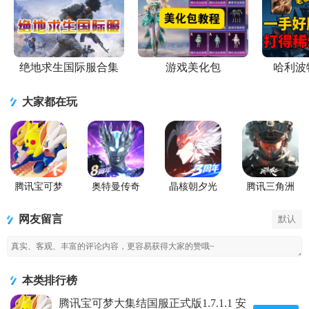
绝地求生国际服合集
游戏美化包
哈利波
大家都在玩
腾讯宝可梦
奥特曼传奇
晶核朝夕光
腾讯三角洲
大集结国服
英雄手游正
年官服版
行动手游官
正式版
版
方正版
网友留言
默认
本类排行榜
腾讯宝可梦大集结国服正式版1.7.1.1 安