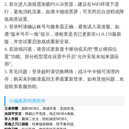
2. 首次进入游戏需加载约1GB资源，建议在WiFi环境下进
行，避免消耗流量。如遇卡顿或黑屏，可关闭后台进程或降
低画质设置。
3. 登录时请确认账号与服务器正确，避免误入渠道服。如
遇“版本号不一致”提示，请检查是否已更新至v1.0.159最新
版，并尝试重启游戏或重新安装。
4. 若游戏闪退，请尝试更新显卡驱动或关闭“禁止模拟位
置”功能。部分机型需在设置中开启“允许安装未知来源应
用”。
5. 常见问题：登录超时请切换网络；战斗中卡顿可清理内
存；购买未到账请返回主界面重新登录。如有其他问题，欢
迎联系客服协助。
小编推荐同类软件
王者荣耀
：国民MOBA，英雄丰富，竞技性强。
决战平安京
：网易公平竞技，纯正MOBA体验。
非人学园
：脑洞二次元，轻松搞笑MOBA。
英魂之刃口袋版
：经典端游移植，快节奏对战。