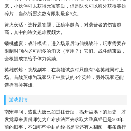
来，小伙伴可以获得元宝奖励，但是队长可以额外获得英雄
碎片，当然祈愿次数有限制最多5次。
篝火夜话：选择题答题，正确率越高，对袭营者的伤害越
高，其中的诗文题难度颇大。
蟠桃盛宴：战斗模式，进入场景后与仙桃战斗，玩家需要在
限制时间内尽可能多的消灭（享用？）它们。战斗结束后，
会根据成绩给予体力奖励。
英雄试炼：挑战副本，在英雄试炼时只能有3名英雄同时上
场。首战英雄为玩家队伍中默认的3个英雄，另外玩家还能
选择替补英雄。
游戏剧情
南宋年间，盛世大唐已如过往云烟，揭开尘埃下的历史，才
发觉原来唐僧师徒为广布佛法西去求取大乘真经已是500年
前的旧事，不知那些尘封的经书是否还有人翻阅，那条西行