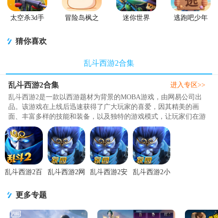
太空杀3d手
冒险岛枫之
迷你世界
逃跑吧少年
游
传说手游
2026最新升
官方版
级版
猜你喜欢
乱斗西游2合集
乱斗西游2合集
进入专区>>
乱斗西游2是一款以西游题材为背景的MOBA游戏，由网易公司出
品。该游戏在上线后迅速获得了广大玩家的喜爱，因其精美的画
面、丰富多样的技能和装备，以及独特的游戏模式，让玩家们在游
戏中体验到了前所未有的快感和乐趣..
乱斗西游2百
乱斗西游2网
乱斗西游2安
乱斗西游2小
度版客户端
易正版
卓版
七版本
v1.0.159 百
v1.0.159 网
v1.0.159 最
v1.0.159 小
更多专题
度版
易官方版
新版本
七版