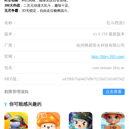
时空召唤
：科幻风格，微操竞技百变英雄。
300大作战
：二次元动漫大乱斗，趣味十足。
无尽争霸
：3D无锁定，自由走位畅爽战斗。
名称：
乱斗西游2
版本：
v1.0.159 最新版本
厂商：
杭州网易雷火科技有限公司
官网：
http://ldxy.163.com/
包名：
com.netease.ldxy.uc
MD5值：
ed19bb7fab4d7e8b7f216d15d1e833d2
权限管理须知
点击查看
你可能感兴趣的