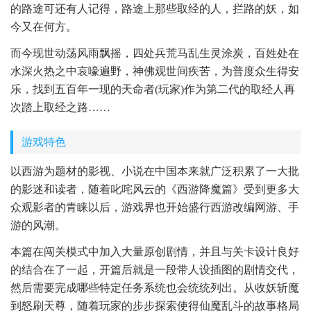
的路途可还有人记得，路途上那些取经的人，拦路的妖，如
今又在何方。
而今现世动荡风雨飘摇，四处兵荒马乱生灵涂炭，百姓处在
水深火热之中哀嚎遍野，神佛观世间疾苦，为普度众生得安
乐，找到五百年一现的天命者(玩家)作为第二代的取经人再
次踏上取经之路……
游戏特色
以西游为题材的影视、小说在中国本来就广泛积累了一大批
的影迷和读者，随着叱咤风云的《西游降魔篇》受到更多大
众观影者的青睐以后，游戏界也开始盛行西游改编网游、手
游的风潮。
本篇在闯关模式中加入大量原创剧情，并且与关卡设计良好
的结合在了一起，开篇后就是一段带人设插图的剧情交代，
然后需要完成哪些特定任务系统也会统统列出。从收妖斩魔
到怒刷天尊，随着玩家的步步探索使得仙魔乱斗的故事格局