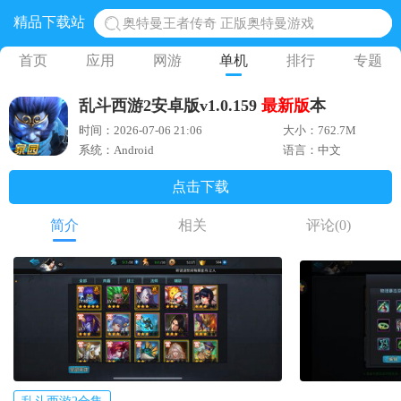
精品下载站
地铁跑酷体验服国际服 地铁跑酷体验服版本
网易光遇手游正版 点亮星空共庆周年
首页
应用
网游
单机
排行
专题
黎明觉醒生机腾讯正版 黎明觉醒生机国际服
乱斗西游2安卓版v1.0.159
最新版
本
蛋仔派对下载 蛋仔派对体验服
时间：2026-07-06 21:06
大小：762.7M
奥特曼王者传奇 正版奥特曼游戏
系统：Android
语言：中文
点击下载
简介
相关
评论
(0)