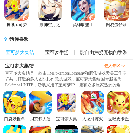
腾讯宝可梦
原神空月之
英雄联盟手
网易蛋仔派
大集结国服
歌版本
游国服正版
对工坊版游
正式版
戏
猜你喜欢
宝可梦大集结
宝可梦手游
能自由捕捉宠物的手游
宝可梦大集结
进入专区>>
宝可梦大集结是一款由ThePokémonCompany和腾讯游戏天美工作室
群共同打造的多人团队协作竞技游戏，宝可梦大集结国际服名为
PokémonUNITE，游戏采用了宝可梦IP，拥有众多玩家熟悉的角
色。玩法独特融合了MOBA和RPG元素..
口袋妖怪单
贝克梦大冒
宝可梦大集
火龙冲炼狱
去吧皮卡丘
机版手游
险游戏4.3.5
结Pokémon
版宝可梦手
游戏(更名热
v1.18.0安卓
安卓最新版
UNITE手机
游1.2.0 安卓
血精灵