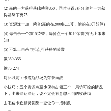
(2) 赢的一方获得基础荣誉350，同时获得3积分;输的一方获
得基础荣誉75
(3) 资源逢十加一荣誉(赢的在2000以上算，输的在0开始算)
(4) 每击杀一个加15荣誉，每抢点一个加10荣誉(有无上限未
知)
(5) 不算上击杀与抢点可获得的荣誉
赢350-355
输75-274
对比以前：卡洛斯战场为荣誉而战
小技巧：五个资源点至少保持占领三个，局势可控的情况
下，出来溜达溜达，说不定会有意想不到的收获哦
去吧皮卡丘精灵觉醒一览让你一招制敌