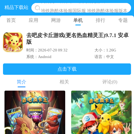
精品下载站
地铁跑酷体验服国际服 地铁跑酷体验服版本
网易光遇手游正版 点亮星空共庆周年
首页
应用
网游
单机
排行
专题
黎明觉醒生机腾讯正版 黎明觉醒生机国际服
去吧皮卡丘游戏(更名热血精灵王)9.7.1 安卓
蛋仔派对下载 蛋仔派对体验服
版
奥特曼王者传奇 正版奥特曼游戏
时间：2026-07-20 09:32
大小：1.26G
系统：Android
语言：中文
点击下载
简介
相关
评论
(0)