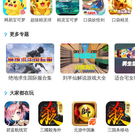
版
版v1.16.1.
最新版
王)9.7.1 安
卓
网易宝可梦
超级精灵球
精灵宝可梦
口袋妖怪剑
口袋精灵
大探险游戏
手游v1.7.0
绿宝石手机
盾最新版
0.05折手游
v1.18.0 安卓
安卓版
版GBA模拟
2020.11.25
v1.0.01 安卓
更多专题
官方版
器整合版
安卓版
版
绝地求生国际服合集
刘半仙解说游戏大全
适合宅女
大家都在玩
碧蓝航线官
三國殺海外
元游中国象
三国杀移动
方版
版正式服
棋app官方版
版手游