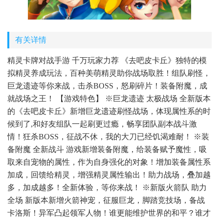
有关详情
精灵卡牌对战手游 千万玩家力荐 《去吧皮卡丘》独特的模
拟精灵养成玩法，百种美萌精灵助你战场取胜！组队刷怪，
巨龙遗迹等你来战，击杀BOSS，怒刷碎片！装备附魔，成
就战场之王！ 【游戏特色】 ※巨龙遗迹 太极战场 全新版本
的《去吧皮卡丘》新增巨龙遗迹刷怪战场，体现属性系的时
候到了,和好友组队一起刷更过瘾，畅享团队副本战斗激
情！狂杀BOSS，征战不休，我的大刀已经饥渴难耐！ ※装
备附魔 全新战斗 游戏新增装备附魔，给装备赋予魔性，吸
取来自宠物的属性，作为自身强化的对象！增加装备属性系
加成，回馈给精灵，增强精灵属性输出！助力战场，叠加越
多，加成越多！全新体验，等你来战！ ※新版火箭队 助力
全场 新版本新增火箭神宠，征服巨龙，脚踏竞技场，备战
卡洛斯！异军凸起领军人物！谁更能维护世界的和平？谁才