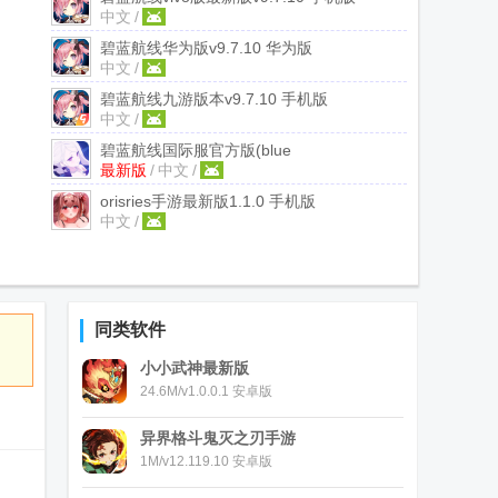
中文
/
碧蓝航线华为版
v9.7.10 华为版
中文
/
碧蓝航线九游版本
v9.7.10 手机版
中文
/
碧蓝航线国际服官方版(blue
最新版
/
中文
/
archive)
v1.87.417475 谷歌最新版
orisries手游最新版
1.1.0 手机版
中文
/
同类软件
小小武神最新版
24.6M/v1.0.0.1 安卓版
异界格斗鬼灭之刃手游
1M/v12.119.10 安卓版