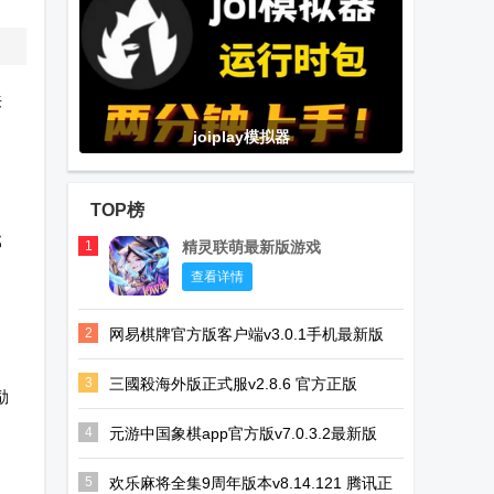
来
joiplay模拟器
TOP榜
那
1
精灵联萌最新版游戏
查看详情
2
网易棋牌官方版客户端v3.0.1手机最新版
3
三國殺海外版正式服v2.8.6 官方正版
励
4
元游中国象棋app官方版v7.0.3.2最新版
5
欢乐麻将全集9周年版本v8.14.121 腾讯正