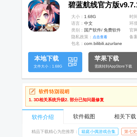
碧蓝航线官方版v9.7.
大小：
1.68G
时
语言：
中文
环
类别：
国产软件/ 免费软件
官
隐私政策：
备
点击查看
包名：
com.bilibili.azurlane
本地下载
苹果下载
文件大小：1.68G
需跳转到AppStore下载
1. 3D相关系统升级2. 部分已知问题修复
软件截图
相关下载
软件介绍
精品下载精心为您推荐：
箱庭小偶游戏合集
第七史