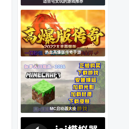
适合宅女玩的游戏推荐
我的世界3d皮
火柴人战争3
最后的起源汉
肤编辑器Skin
白也修改器免
化版
Editor 3D手机
费版
版
热血高爆版传奇手游
MC启动器大全