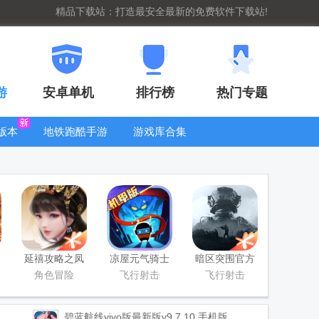
精品下载站：打造最安全最新的免费软件下载站!
游
安卓单机
排行榜
热门专题
版本
地铁跑酷手游
游戏库合集
大全
WIFI密码查
看器
延禧攻略之凤
凉屋元气骑士
暗区突围官方
凰于飞官方版
官方正版
版
角色冒险
飞行射击
飞行射击
碧蓝航线vivo版最新版
v9.7.10 手机版