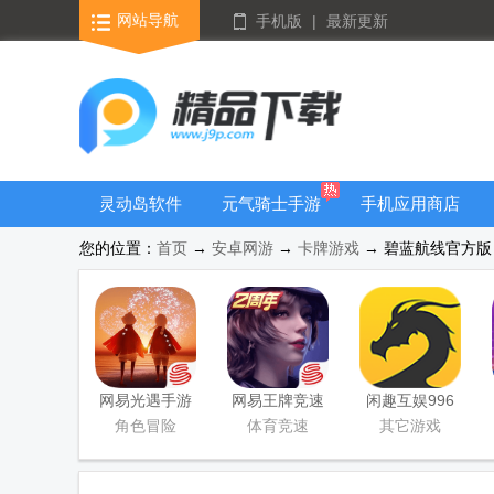
网站导航
手机版
|
最新更新
灵动岛软件
元气骑士手游
手机应用商店
大全
您的位置：
首页
→
安卓网游
→
卡牌游戏
→ 碧蓝航线官方版 v
网易光遇手游
网易王牌竞速
闲趣互娱996
正版
手游
传奇盒子官方
角色冒险
体育竞速
其它游戏
正版