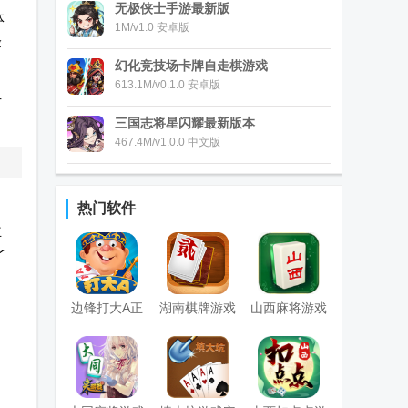
无极侠士手游最新版
体
1M/v1.0 安卓版
验
幻化竞技场卡牌自走棋游戏
613.1M/v0.1.0 安卓版
专
三国志将星闪耀最新版本
467.4M/v1.0.0 中文版
热门软件
主
了
边锋打大A正
湖南棋牌游戏
山西麻将游戏
版
2026最新版
安卓版