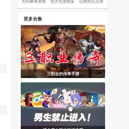
大同麻将游戏
填大坑游戏安
山西扣点点游
安卓版
卓版
戏手机版
更多合集
同城游对调
陕西麻将四人
天台麻将官方
app最新版
麻将安卓版
安装包
王者守卫战最
超玩
莉莉的冒险衣
三职业的传奇手游
新复古传奇
Winlator8.01
橱港服国际服
未
优化版
神明宿敌安卓
豆豆钻游戏赚
网络天才网页
版最新版本
钱平台
版(Akinator)
(God Rivals)