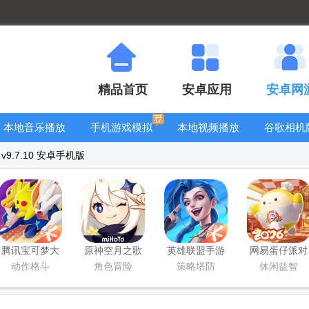
精品首页
安卓应用
安卓网
本地音乐播放
手机游戏模拟
本地视频播放
谷歌相机
器
器安卓版合集
器
大全
9.7.10 安卓手机版
腾讯宝可梦大
原神空月之歌
英雄联盟手游
网易蛋仔派对
集结国服正式
版本
国服正版
工坊版游戏
动作格斗
角色冒险
策略塔防
休闲益智
版