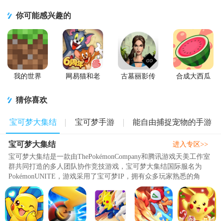
你可能感兴趣的
我的世界
网易猫和老
古墓丽影传
合成大西瓜
Minecraft最
鼠游戏
说迷踪游戏
免费版
新基岩版
软件
猜你喜欢
宝可梦大集结
宝可梦手游
能自由捕捉宠物的手游
宝可梦大集结
进入专区>>
宝可梦大集结是一款由ThePokémonCompany和腾讯游戏天美工作室
群共同打造的多人团队协作竞技游戏，宝可梦大集结国际服名为
PokémonUNITE，游戏采用了宝可梦IP，拥有众多玩家熟悉的角
色。玩法独特融合了MOBA和RPG元素..