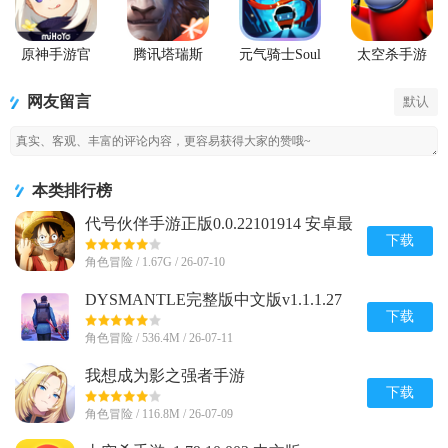
原神手游官
腾讯塔瑞斯
元气骑士Soul
太空杀手游
方正版
世界游戏正
Knight国际服
版
最新版
网友留言
默认
本类排行榜
代号伙伴手游正版0.0.22101914 安卓最
新版
下载
角色冒险 / 1.67G / 26-07-10
DYSMANTLE完整版中文版v1.1.1.27
安卓免付费版
下载
角色冒险 / 536.4M / 26-07-11
我想成为影之强者手游
(Eminence)v1.0.7 安卓最新版
下载
角色冒险 / 116.8M / 26-07-09