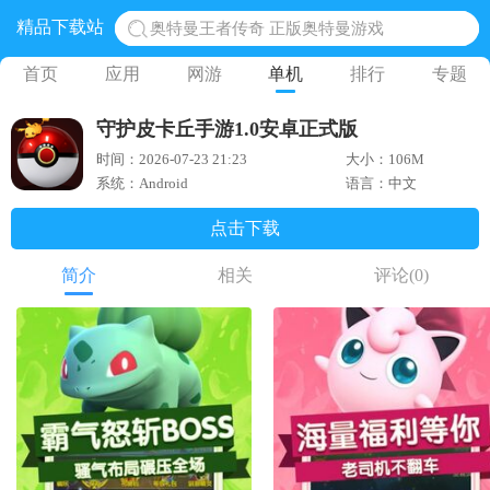
精品下载站
奥特曼王者传奇 正版奥特曼游戏
地铁跑酷体验服国际服 地铁跑酷体验服版本
首页
应用
网游
单机
排行
专题
网易光遇手游正版 点亮星空共庆周年
守护皮卡丘手游1.0安卓正式版
黎明觉醒生机腾讯正版 黎明觉醒生机国际服
时间：2026-07-23 21:23
大小：106M
蛋仔派对下载 蛋仔派对体验服
系统：Android
语言：中文
点击下载
简介
相关
评论
(0)