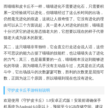
而喵喵和皮卡丘不一样，喵喵进化不需要进化石，只需要积
累一定经验就可以进化，但喵喵经过了这么长时间的出场，
仍然毫无进化的痕迹，这就让人很奇怪了。它没有进化的理
由可以从三个方面说起，其一是本人对进化的抗拒，喵喵是
十分讨厌它的进化形态猫老大的，它想要以现在的样子代替
猫老大成为坂木的新宠。
其二，这只喵喵非常独特，它会直立行走还会说人话，这些
不可思议的能力占据了喵喵的技能栏，也让喵喵失去了进化
的力气；其三，也是最重要的一点，喵喵根本没达到能够进
化的等级，因为喵喵几乎没有主动战斗过，尤其是在正式战
斗中，它出场战斗的次数寥寥可数，胜利的次数更是屈指可
数，正因为这三个原因，所以喵喵到现在也没有进化。
守护皮卡丘手游特别说明
欢迎使用《守护皮卡丘》1.0安卓正式版！安装前请确保手
机系统为Android 6.0及以上，预留至少1GB存储空间。建议