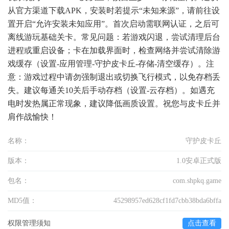
从官方渠道下载APK，安装时若提示“未知来源”，请前往设
置开启“允许安装未知应用”。首次启动需联网认证，之后可
离线游玩基础关卡。常见问题：若游戏闪退，尝试清理后台
进程或重启设备；卡在加载界面时，检查网络并尝试清除游
戏缓存（设置-应用管理-守护皮卡丘-存储-清空缓存）。注
意：游戏过程中请勿强制退出或切换飞行模式，以免存档丢
失。建议每通关10关后手动存档（设置-云存档）。如遇充
电时发热属正常现象，建议降低画质设置。祝您与皮卡丘并
肩作战愉快！
名称：
守护皮卡丘
版本：
1.0安卓正式版
包名：
com.shpkq.game
MD5值：
45298957ed628cf1fd7cbb38bda6bffa
权限管理须知
点击查看