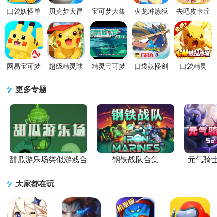
口袋妖怪单
贝克梦大冒
宝可梦大集
火龙冲炼狱
去吧皮卡丘
机版手游
险游戏4.3.5
结Pokémon
版宝可梦手
游戏(更名热
v1.18.0安卓
安卓最新版
UNITE手机
游1.2.0 安卓
血精灵
版
版v1.16.1.
最新版
王)9.7.1 安
卓
网易宝可梦
超级精灵球
精灵宝可梦
口袋妖怪剑
口袋精灵
大探险游戏
手游v1.7.0
绿宝石手机
盾最新版
0.05折手游
v1.18.0 安卓
安卓版
版GBA模拟
2020.11.25
v1.0.01 安卓
更多专题
官方版
器整合版
安卓版
版
甜瓜游乐场类似游戏合
钢铁战队合集
元气骑
集
大家都在玩