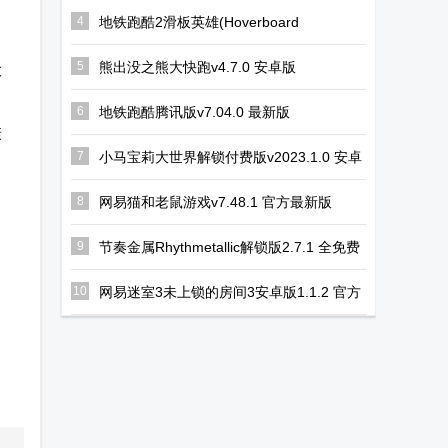
手机版(厕所袭
作弊菜单版
冒险者生活手
4
地铁跑酷2滑板英雄(Hoverboard
Heroes)v1.12.0 国际版
击)
机版最新游戏
5
熊出没之熊大快跑v4.7.0 安卓版
大
6
地铁跑酷腾讯版v7.04.0 最新版
康
7
小马宝莉大世界解锁付费版v2023.1.0 安卓
最新版
8
网易猫和老鼠游戏v7.48.1 官方最新版
9
节奏金属Rhythmetallic解锁版2.7.1 全免费
版
10
网易迷室3未上锁的房间3安卓版1.1.2 官方
手机版