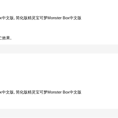
。
亡效果。