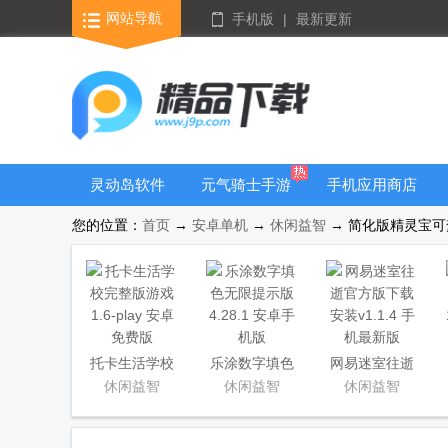
网站导航
手机版
|
最新更新
灵动岛软件
元气骑士手游
手机应用商店
大全
您的位置：
首页
→
安卓单机
→
休闲益智
→ 简化版精灵宝可梦M
托卡生活学校
乐涂数字填色
网易迷室往逝
完整版游戏
无限提示版
官方版下载安
休闲益智
休闲益智
休闲益智
装