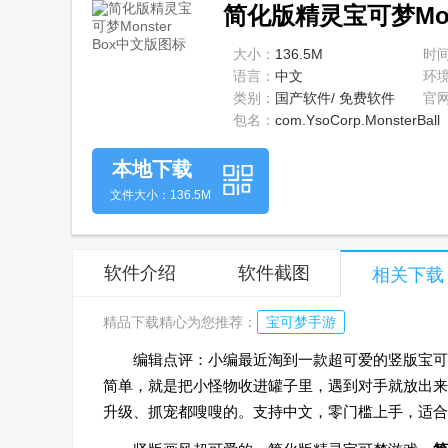
简化版精灵宝可梦Mons
大小：
136.5M
时
语言：
中文
环
类别：
国产软件/ 免费软件
官
包名：
com.YsoCorp.MonsterBall
本地下载
文件大小：136.5M
软件介绍
软件截图
相关下载
精品下载精心为您推荐：
宝可梦手游
编辑点评：小编最近淘到一款超可爱的竖版宝可梦简化
简单，就是把小怪物收进罐子里，遇到对手就放出来
升级、抓宠都嗖嗖的。支持中文，零门槛上手，适合