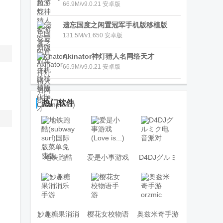
广
(Akinator)
66.9M/v9.0.21 安卓版
遗忘国度之闲置冠军手机版移植版
(Idle Champions)
131.5M/v1.650 安卓版
Akinator神灯猜人名网络天才
66.9M/v9.0.21 安卓版
热门软件
地铁跑酷
爱是小事游戏
D4DJグルミ
(subway surf)
(Love is...)
ク电音派对
国际版菜单免
费版
妙趣糖果消消
樱花女校物语
奥兹米奇手游