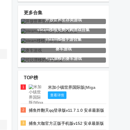
乐手游
手游
orzmic
更多合集
开放世界生存类游戏
擦干净抖音小
选技生存大乱
Car Tuning汽
steam移植免费内购游戏合集
游戏(Clean it)
斗2手游
车改装游戏
steam移植手游合集
安卓版
赛车游戏
可以漂移的赛车游戏
植物大战僵尸
火星搁浅生存
简单修仙游戏
无尽高清版内
免费版
TOP榜
置修改
1
米加小镇世界国际版(Miga
World)
合金弹头X最
BARDA背袋登
合金弹头5无
查看详情
新版内置金手
高Steam移植
敌版
2
捕鱼炸翻天qq登录版v11.7.1.0 安卓最新版
指
版
3
捕鱼大咖官方正版手机版v152 安卓最新版
厕所突袭游戏
绝对赛车MOD
兔子道具店与