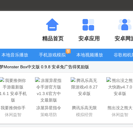
精品首页
安卓应用
安卓网
本地音乐播放
手机游戏模拟
本地视频播放
谷歌相机
器
器安卓版合集
器
大全
onster Box中文版 0.9.8 安卓免广告得奖励版
我要推倒你手
凉屋异星指令
腾讯乐高无限
熊出没之熊大
游最新版
手游官方版
游戏
快跑
休闲益智
策略塔防
模拟经营
休闲益智