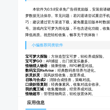
本软件为0.9.8安卓免广告得奖励版，安装前
梦数据无法保存。常见问题：若闪退请尝试重启手机
巧：建议通过官方渠道下载，避免覆盖旧版本时数据
号。游戏内宝可梦为简化版，不包含进化功能，收集
降低画质。祝您轻松收集，畅享无干扰体验！
小编推荐同类软件
宝可梦大探险
：方块造型宝可梦，轻松养成探险。
宝可梦GO
：AR捕捉，出门抓宠乐趣多。
怪物猎人物语
：骑乘怪物，RPG孵蛋对战。
数码宝贝ReArise
：经典数码兽培养与进化。
妖灵妖灵
：国风妖怪收集，放置养成。
召唤与合成2
：消除合成怪兽，策略对战。
口袋妖怪复刻
：经典像素风，收集对战全收录。
我的魔王城
：收集魔物娘，经营养成对战。
怪物超市
：管理怪物商店，轻松放置休闲。
应用信息