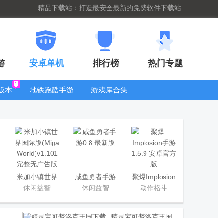
精品下载站：打造最安全最新的免费软件下载站!
游
安卓单机
排行榜
热门专题
版本
地铁跑酷手游
游戏库合集
大全
WIFI密码查
看器
米加小镇世界
咸鱼勇者手游
聚爆Implosion
国际版(Miga
手游
休闲益智
休闲益智
动作格斗
World)
精灵宝可梦洛克王国