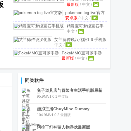
版
最新版
/
中文
/
下载
2023.10.10.14 最
新版
pokemon tcg live官方
安卓版
/
中文
/
版
1.6.1 安卓最新版
精灵宝可梦绿宝石手
中文
/
机版
GBA模拟器整合
版
艾兰德传说汉化版
1.6 手机版
中文
/
PokeMMO宝可梦手游
最新版
/
中文
/
r29764 中文最新版
同类软件
兔子道具店与冒险者生活手机版最新
游戏
95.9M/v1.0.1 中文版
虚拟主播ChuyMine Dummy
，
104.9M/v1.0.2 最新版
阿拉丁灯神猜人物游戏最新版