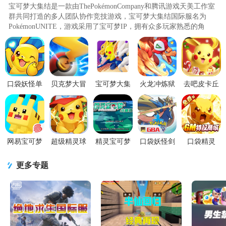
宝可梦大集结是一款由ThePokémonCompany和腾讯游戏天美工作室
群共同打造的多人团队协作竞技游戏，宝可梦大集结国际服名为
PokémonUNITE，游戏采用了宝可梦IP，拥有众多玩家熟悉的角
色。玩法独特融合了MOBA和RPG元素..
口袋妖怪单
贝克梦大冒
宝可梦大集
火龙冲炼狱
去吧皮卡丘
机版手游
险游戏4.3.5
结Pokémon
版宝可梦手
游戏(更名热
v1.18.0安卓
安卓最新版
UNITE手机
游1.2.0 安卓
血精灵
版
版v1.16.1.
最新版
王)9.7.1 安
卓
网易宝可梦
超级精灵球
精灵宝可梦
口袋妖怪剑
口袋精灵
大探险游戏
手游v1.7.0
绿宝石手机
盾最新版
0.05折手游
v1.18.0 安卓
安卓版
版GBA模拟
2020.11.25
v1.0.01 安卓
更多专题
官方版
器整合版
安卓版
版