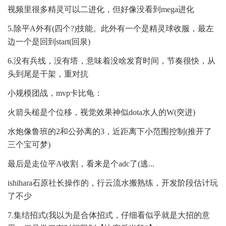
视频里很多精灵可以二进化，但好像没看到mega进化
5.除平A外有(四个?)技能。此外有一个是精灵球收服，最左
边一个是回到start(回泉)
6.没有兵线，没有塔，意味着没啥发育时间，节奏很快，从
头到尾是干架，重对抗
小规模团战，mvp卡比龟：
火箭头槌是个位移，视觉效果神似dota水人的W(突进)
水炮像鲁班的2和公孙离的3，近距离下小范围控制(推开了
三个宝可梦)
最后是走位平A收割，看来是个adc了(逃...
ishihara石原社长操作的，行云流水搬熟练，开发阶段估计玩
了不少
7.集结招式(我以为是合体招式，仔细看似乎就是大招的意