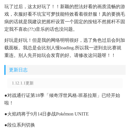
玩了过后，这太好玩了！！新颖的想法好看的画质流畅的游
戏，衣服好看不坑宝可梦技能特效看着很舒服！真的要挑毛
病的话就是我建议把摇杆设置一个固定的按钮不然摇杆不固
定我不喜欢(??;)音乐的话也没问题。
好玩是好玩！但是我的网络明明很好，选了角色过后会到加
载面板。我总是会比别人慢loading.所以我一进到去比赛就
重连。别人先开始玩会发育的好。请修改这问题呀！！
更新日志
1.12.1.1更新
●对战通行证第18季「倾奇浮世风格-班基拉斯」已经开始
啦！
●火焰鸡将于9月14日参战Pokémon UNITE
●段位系列切换