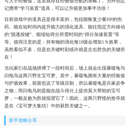
可入手经验值，这里就存在经验值分配的策略了。另外别忘
记携带“学习装置”道具，可以让升级更加事半功倍！
目前游戏中的道具还是很丰富的，包括能恢复少量HP的伤
药、能在短时间内提升能力的强化道具、能往指定方向移动
的“脱逃按键”、能缩短得分所需时间的“得分加速装置”等
等。值得注意的是：持有物的强化每10级会增加1％效果，
虽然看似不多，但是在关键时刻或许就是左右胜负的关键所
在！
当玩家们在战场拼搏了一段时间后，场上就会出现暴噬龟与
闪电鸟这两只野生宝可梦。其中，暴噬龟拥有大量的经验值
与护盾效果，前面也说了等级压制，所以暴噬龟是兵家必争
之物；而闪电鸟则是能在战斗得分上提供莫大帮助的宝可
梦，一般反败为胜就指望它了！因此，这两只野怪的抢夺就
是在《宝可梦大集结》中的获胜关键之一。
新手攻略分享