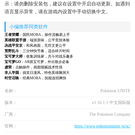
示：请勿删除安装包，建议在设置中开启自动更新。如遇到
语言显示异常，请在游戏内设置中手动切换中文。
小编推荐同类软件
王者荣耀
：国民MOBA，操作流畅易上手
英雄联盟手游
：端游原味，公平竞技体验
决战平安京
：和风画面，无符文更公平
荒野乱斗
：三分钟快节奏，适合碎片时间
宝可梦大师
：收集训练家，共斗对战乐趣多
宝可梦GO
：AR抓宝可梦，外出散步必备
虚荣
：点触操作，画面细腻战术性强
非人学园
：搞笑日漫风，特色英雄脑洞大
时空召唤
：经典MOBA，技能连招爽快
名称：
Pokémon UNITE
版本：
v1.16.1.1 中文国际版
厂商：
The Pokemon Company
官网：
https://www.pokemonunite.jp/sc/