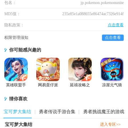
包名：
jp.pokemon.pokemonunite
MD5值：
235e85e1a088655e86474ac7326e914f
隐私政策：
点击查看
权限管理须知
点击查看
你可能感兴趣的
英雄联盟手
网易蛋仔派
延禧攻略之
凉屋元气骑
游国服正版
对工坊版游
凤凰于飞官
士官方正版
戏
方版
猜你喜欢
宝可梦大集结
勇者传说手游合集
勇者挑战魔王的游戏
宝可梦大集结
进入专区>>