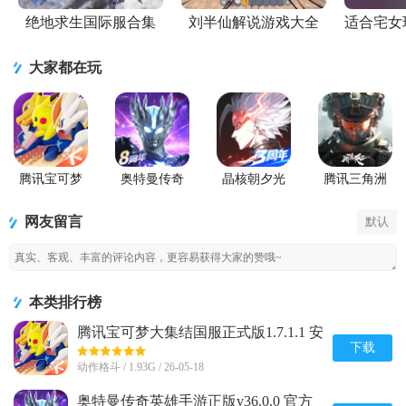
绝地求生国际服合集
刘半仙解说游戏大全
适合宅女
大家都在玩
腾讯宝可梦
奥特曼传奇
晶核朝夕光
腾讯三角洲
大集结国服
英雄手游正
年官服版
行动手游官
正式版
版
方正版
网友留言
默认
本类排行榜
腾讯宝可梦大集结国服正式版1.7.1.1 安
卓手机版
下载
动作格斗 / 1.93G / 26-05-18
奥特曼传奇英雄手游正版v36.0.0 官方