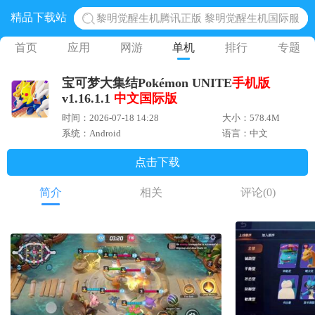
精品下载站
黎明觉醒生机腾讯正版 黎明觉醒生机国际服
蛋仔派对下载 蛋仔派对体验服
首页
应用
网游
单机
排行
专题
奥特曼王者传奇 正版奥特曼游戏
宝可梦大集结Pokémon UNITE
手机版
地铁跑酷体验服国际服 地铁跑酷体验服版本
v1.16.1.1
中文
国际版
网易光遇手游正版 点亮星空共庆周年
时间：2026-07-18 14:28
大小：578.4M
系统：Android
语言：中文
点击下载
简介
相关
评论
(0)