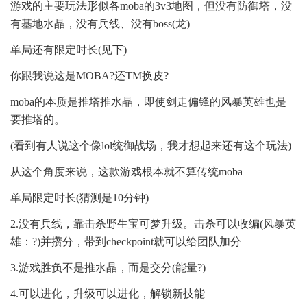
游戏的主要玩法形似各moba的3v3地图，但没有防御塔，没
有基地水晶，没有兵线、没有boss(龙)
单局还有限定时长(见下)
你跟我说这是MOBA?还TM换皮?
moba的本质是推塔推水晶，即使剑走偏锋的风暴英雄也是
要推塔的。
(看到有人说这个像lol统御战场，我才想起来还有这个玩法)
从这个角度来说，这款游戏根本就不算传统moba
单局限定时长(猜测是10分钟)
2.没有兵线，靠击杀野生宝可梦升级。击杀可以收编(风暴英
雄：?)并攒分，带到checkpoint就可以给团队加分
3.游戏胜负不是推水晶，而是交分(能量?)
4.可以进化，升级可以进化，解锁新技能