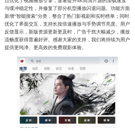
点优化了视频播放引擎，显著提升4K高清片源的加载速度
与缓冲稳定性，并修复了部分机型播放闪退问题。功能方面
新增“智能搜索”分类，整合了热门影视剧和实时榜单；同时
优化了界面交互，支持长按倍速播放与手势调节亮度。用户
反馈显示，新版资源更新更及时，广告干扰大幅减少，播放
流畅度获得普遍好评。感谢大家的支持，我们将持续为用户
提供更纯净、更高效的免费观影体验。