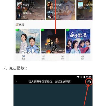
2、点击播放；