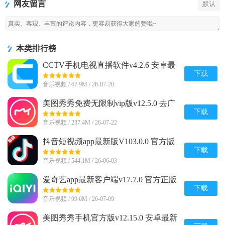
网友留言
默认
本类排行榜
CCTV手机电视直播软件v4.2.6 安卓最
新版
下载
音乐视频 / 67.9M / 26-07-20
美图秀秀免费无限制vip版v12.5.0 去广
告会员版
下载
音乐视频 / 237.4M / 26-07-22
抖音短视频app最新版V103.0.0 官方版
下载
音乐视频 / 544.1M / 26-06-03
爱奇艺app最新客户端v17.7.0 官方正版
下载
音乐视频 / 99.6M / 26-07-09
美图秀秀手机官方版v12.15.0 安卓最新