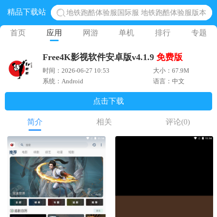
精品下载站
地铁跑酷体验服国际服 地铁跑酷体验服版本
网易光遇手游正版 点亮星空共庆周年
首页
应用
网游
单机
排行
专题
黎明觉醒生机腾讯正版 黎明觉醒生机国际服
Free4K影视软件安卓版v4.1.9
免费版
蛋仔派对下载 蛋仔派对体验服
时间：2026-06-27 10:53
大小：67.9M
奥特曼王者传奇 正版奥特曼游戏
系统：Android
语言：中文
点击下载
简介
相关
评论
(0)