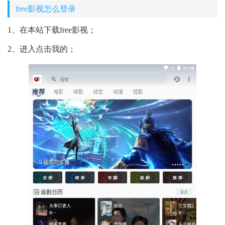
free影视怎么登录
1、在本站下载free影视；
2、进入点击我的；