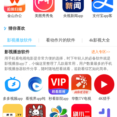
金山办公
美图秀秀免
央视新闻app
支付宝app客
WPS Office
费无限制vip
移动版客户
户端
手机官方最
版
端
猜你喜欢
新版
影视播放软件
看动作片的软件
4k影视大全
影视播放软件
进入专区>>
用手机看电视电影是非常方便的选择，时下年轻人的必备软件就是
影视播放app了，小编这里整理了几款最常用，用户数量最多的手机
影视播放器软件分享，随时随地想看就看，追剧看综艺如此简单。
比如腾讯视频（TencentVide..
多多视频app
看视界app纯
秒看影院app
华数TV电视
4K猎手
全新版本
净版1.0.3 最
手机版v1.1
端
APPv7.6.01
v1.0.5 安卓
新版
最新版
v6.1.1.4TV
安卓版
手机版
版