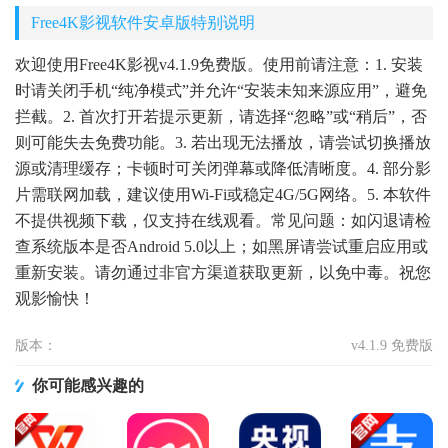
Free4K影视软件安卓版特别说明
欢迎使用Free4K影视v4.1.9免费版。使用前请注意：1. 安装
时请关闭手机“纯净模式”并允许“安装未知来源应用”，避免
拦截。2. 首次打开若提示更新，请选择“忽略”或“稍后”，否
则可能失去免费功能。3. 若出现无法播放，请尝试切换播放
源或清理缓存；卡顿时可关闭弹幕或降低清晰度。4. 部分影
片需联网加载，建议使用Wi-Fi或稳定4G/5G网络。5. 本软件
不提供视频下载，仅支持在线观看。常见问题：如闪退请检
查系统版本是否Android 5.0以上；如黑屏请尝试重启应用或
重新安装。请勿通过非官方渠道获取更新，以免中毒。祝您
观影愉快！
版本：
v4.1.9 免费版
你可能感兴趣的