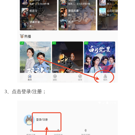
3、点击登录/注册；