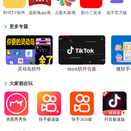
时代TV软件
追剧兔app免
云影JG影视
剧小二安卓
追不官方版
安卓版
费版v2.1.6
app免广告版
版v1.4.0最
v4.0.804最
v1.0.0最新
最新无广告
v2.0 最新版
新版
新版
更多专题
版
安卓版
灵动岛软件
tiktok软件合集
微软手
大家都在玩
美图秀秀免
快手极速版
快手2026最
抖音极速版
费无限制vip
2026最新版
新版官方正
app正版
版
版