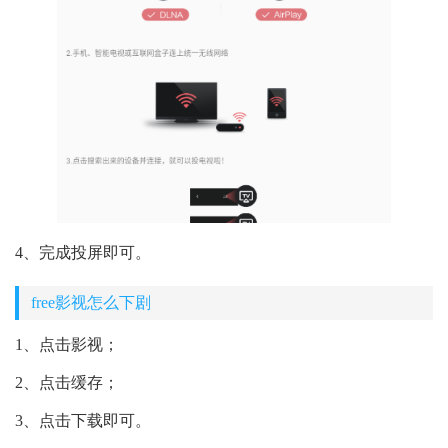
4、完成投屏即可。
free影视怎么下剧
1、点击影视；
2、点击缓存；
3、点击下载即可。