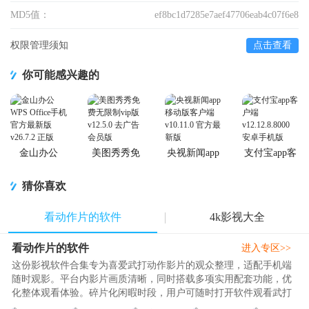
MD5值：
ef8bc1d7285e7aef47706eab4c07f6e8
权限管理须知
点击查看
你可能感兴趣的
金山办公
美图秀秀免
央视新闻app
支付宝app客
WPS Office
费无限制vip
移动版客户
户端
手机官方最
版
端
猜你喜欢
新版
看动作片的软件
4k影视大全
看动作片的软件
进入专区>>
这份影视软件合集专为喜爱武打动作影片的观众整理，适配手机端
随时观影。平台内影片画质清晰，同时搭载多项实用配套功能，优
化整体观看体验。碎片化闲暇时段，用户可随时打开软件观看武打
影片，丰富的特色功能也能解..