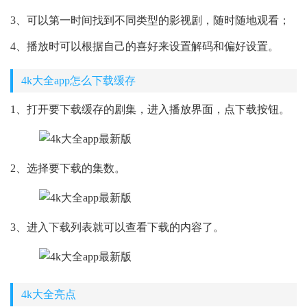
3、可以第一时间找到不同类型的影视剧，随时随地观看；
4、播放时可以根据自己的喜好来设置解码和偏好设置。
4k大全app怎么下载缓存
1、打开要下载缓存的剧集，进入播放界面，点下载按钮。
2、选择要下载的集数。
3、进入下载列表就可以查看下载的内容了。
4k大全亮点