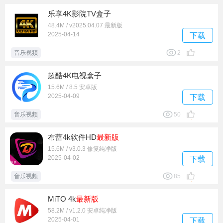
乐享4K影院TV盒子
48.4M / v2025.04.07 最新版
2025-04-14
下载
音乐视频
2
超酷4K电视盒子
15.6M / 8.5 安卓版
2025-04-09
下载
音乐视频
50
布蕾4k软件HD
最新版
15.6M / v3.0.3 修复纯净版
2025-04-02
下载
音乐视频
85
MiTO 4k
最新版
58.2M / v1.2.0 安卓纯净版
2025-04-01
下载