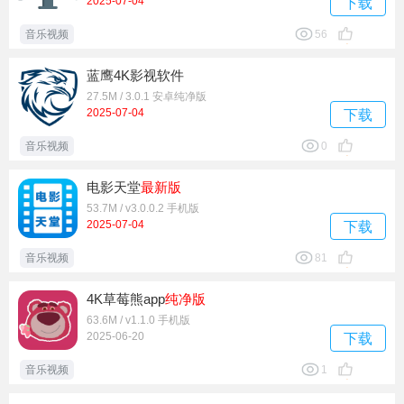
2025-07-04
下载
音乐视频
56
蓝鹰4K影视软件
27.5M / 3.0.1 安卓纯净版
2025-07-04
下载
音乐视频
0
电影天堂
最新版
53.7M / v3.0.0.2 手机版
2025-07-04
下载
音乐视频
81
4K草莓熊app
纯净版
63.6M / v1.1.0 手机版
2025-06-20
下载
音乐视频
1