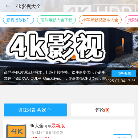
4k影视大全
影视播放软件
南瓜电影大全下载
小苹果影视版本大全
无限
在4K超高清内容日益普及的今天，看剧都要讲4k、8k高清
了，精品下载站为大家推荐几款能免费看各种高清4k影视的平
台，专为极致视觉体验而生，拥有强悍且高效的4K解码与渲染
引擎。无论是主流的H.264/AVC，还是更先进的
HEVC/H.265、VP9乃至AV1编码格式，它都能轻松驾驭，确保
高码率4K片源流畅播放，杜绝卡顿掉帧。软件深度优化了硬件
点击查看
加速（如DXVA, CUDA, QuickSync），显著降低CPU负载，即
2025-07-04 17:36
使在中端硬件上也能提供丝滑体验。如果您一直在追求免费无
损呈现4K HDR影片的震撼画质与沉浸音效，那么可以选择本
页面的4k影视软件。
资源列表
共
20
个
评论
(0)
4k大全app
最新版
46.4M / 1.6.6 纯净版