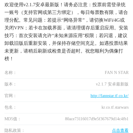
欢迎使用v2.1.7安卓最新版！请务必注意：投票前需登录统
一账号（支持官网或第三方绑定），每日每票数有限，请合
理分配。常见问题：若提示“网络异常”，请切换WiFi/4G或
关闭VPN；若卡在加载界面，请清理缓存后重启应用。安装
技巧：首次安装请允许“未知来源应用”权限；若闪退，建议
卸载旧版后重新安装，并保持存储空间充足。如遇投票结果
未更新，请稍后刷新或检查是否超时。祝您顺利为偶像打
榜！
名称：
FAN N STAR
版本：
v2.1.7 安卓最新版
官网：
http://fannstar.tf.co.kr/
包名：
kr.co.tf.starwars
MD5值：
80ace73116017d9e5f367679d14c4fb1
隐私政策：
点击查看