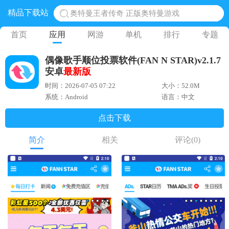
奥特曼王者传奇 正版奥特曼游戏
精品下载站
地铁跑酷体验服国际服 地铁跑酷体验服版本
首页
应用
网游
单机
排行
专题
网易光遇手游正版 点亮星空共庆周年
黎明觉醒生机腾讯正版 黎明觉醒生机国际服
偶像歌手顺位投票软件(FAN N STAR)v2.1.7
蛋仔派对下载 蛋仔派对体验服
安卓
最新版
时间：2026-07-05 07:22
大小：52.0M
系统：Android
语言：中文
点击下载
简介
相关
评论
(0)