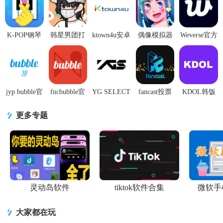
K-POP钢琴
韩星男团打
ktown4u安卓
偶像模拟器
Weverse官方
游戏v1.8.4
扮秘诀游戏
中文版1.0
Idol
版app正版
安卓最新版
1.0.1安卓版
最新版
Simulator1.0.2.85
v3.14.0 安卓
安卓版
手机最新
jyp bubble官
fncbubble官
YG SELECT
fancast投票
KDOL韩饭
方版v1.4.9
方版10.1.8
最新版
软件安卓版
团官方版
安卓版
最新版
1.6.30270 官
1.0.32 最新
1.6.7 最新版
更多专题
方版
版
灵动岛软件
tiktok软件合集
微软手
大家都在玩