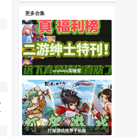
版
户端
最新正版
(gameguardian
更多合集
apk)
Fuck光速虚拟
星愿盒子模拟
腾讯爱玩游戏
机插件
器(Star Box
中心app官方
Simulator)
版
国际篮球经理
一拳超人世界
胜利女神
erolabs实验室
2026游戏完整
手游国际服
NIKKE无敌版
版
(OPM World)
Switch模拟器
完蛋我被美女
逆水寒华为版
戏
天玑修订版
包围了2游戏
免
(Uzuy Mali)
打架游戏推荐手机版
胜利女神
决胜巅峰
地铁跑酷方源