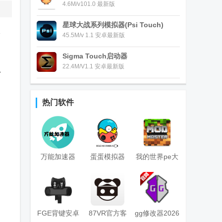
4.6M/v101.0 最新版
星球大战系列模拟器(Psi Touch)
分
45.5M/v 1.1 安卓最新版
Sigma Touch启动器
22.4M/V1.1 安卓最新版
聆
热门软件
万能加速器
蛋蛋模拟器
我的世界pe大
2.0.2游戏变速
egginstaller安
师盒子
器app
装器
(Master for
MCPE)
FGE背键安卓
87VR官方客
gg修改器2026