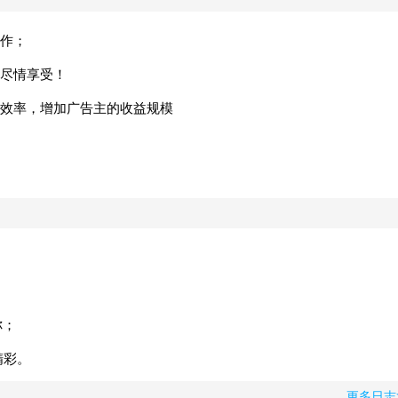
作；
尽情享受！
效率，增加广告主的收益规模
你；
精彩。
更多日志