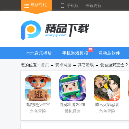
网站导航
手机版
|
最新更新
本地音乐播放
手机游戏模拟
灵动岛软件
器
器安卓版合集
您的位置：
首页
→
安卓网游
→
其它游戏
→ 爱吾游戏宝盒 2.5
逃跑吧少年官
迷你世界2026
腾讯火影忍者
方版
最新升级版
忍者新世代
角色冒险
模拟经营
角色冒险
2026游戏