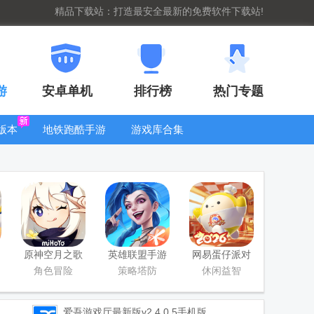
精品下载站：打造最安全最新的免费软件下载站!
游
安卓单机
排行榜
热门专题
版本
地铁跑酷手游
游戏库合集
大全
WIFI密码查
看器
原神空月之歌
英雄联盟手游
网易蛋仔派对
版本
国服正版
工坊版游戏
角色冒险
策略塔防
休闲益智
爱吾游戏厅最新版
v2.4.0.5手机版