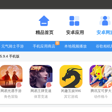
精品首页
安卓应用
安卓网
元气骑士手游
手机应用商店
本地视频播放
谷歌相机
大全
器
大全
.9.4 手机版
网易光遇手游
网易王牌竞速
闲趣互娱996
腾讯宝可梦大
正版
手游
传奇盒子官方
集结国服正式
角色冒险
体育竞速
其它游戏
动作格斗
正版
版