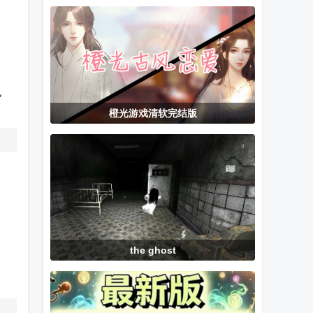
NIKKE内置
(Mobile
多功能直充
mod版
Legends:
Bang Bang)
也
橙光游戏清软完结版
the ghost