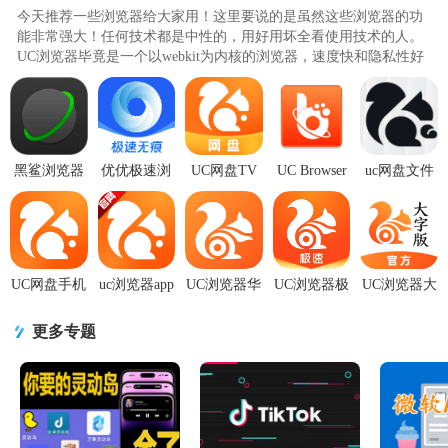
今天推荐一些浏览器给大家用！这里要说的是虽然这些浏览器的功
能非常强大！任何技术都是中性的，用好用坏全看使用技术的人。
UC浏览器毕竟是一个以webkit为内核的浏览器，速度快和隐私性好
是他的优点，但咱把这些优点..
黑鲨浏览器
优优极速浏
UC网盘TV
UC Browser
uc网盘文件
安装
览器安装
版最新版
Go(uc浏览器
传输助手
BrowserV1.0.20251126
1.1.2安卓版
v2.9.1683 官
极速
app18.9.0.151
安装版
方正版
版)v2.2.2 安
安卓手机
卓
UC网盘手机
uc浏览器app
UC浏览器华
UC浏览器极
UC浏览器大
客户端
官方正版
为定制版
速版清爽版
字版UC大字
v18.9.4.1520
v18.9.4.1520
app13.8.1.116
app18.7.6.1457
版
更多专题
安卓版
安卓手机
提取版
安卓最
13.8.8.1150
最新版