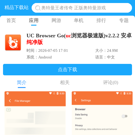
奥特曼王者传奇 正版奥特曼游戏
精品下载站
地铁跑酷体验服国际服 地铁跑酷体验服版本
首页
应用
网游
单机
排行
专题
网易光遇手游正版 点亮星空共庆周年
UC Browser Go(
uc
浏览器极速版)v2.2.2 安卓
黎明觉醒生机腾讯正版 黎明觉醒生机国际服
纯净版
蛋仔派对下载 蛋仔派对体验服
时间：2026-07-05 17:01
大小：24.9M
系统：Android
语言：中文
点击下载
简介
相关
评论
(0)