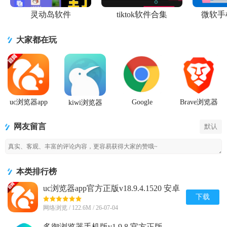
灵动岛软件
tiktok软件合集
微软手
大家都在玩
uc浏览器app
Google
Brave浏览器
kiwi浏览器
官方正版
Chrome手机
官方正版app
Kiwi Browser
安卓版正式
最新版
安卓版
网友留言
版
默认
本类排行榜
uc浏览器app官方正版v18.9.4.1520 安卓
手机版
下载
网络浏览 / 122.6M / 26-07-04
多御浏览器手机版v1.9.8 官方正版