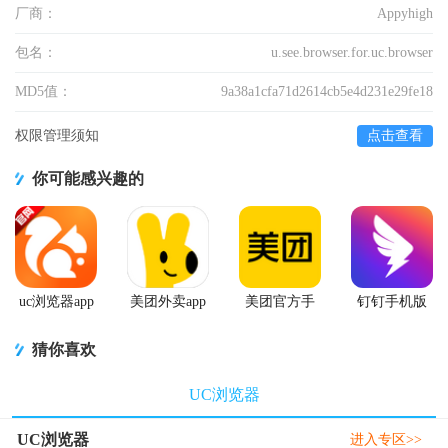
厂商：
Appyhigh
包名：
u.see.browser.for.uc.browser
MD5值：
9a38a1cfa71d2614cb5e4d231e29fe18
权限管理须知
点击查看
你可能感兴趣的
uc浏览器app
美团外卖app
美团官方手
钉钉手机版
官方正版
官方版
机客户端
app
猜你喜欢
UC浏览器
UC浏览器
进入专区>>