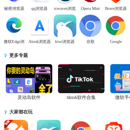
秘密浏览器
qq浏览器
iceraven浏览
Opera Mini
Brave浏览器
官方版3.1.6
2026最新清
器官方版
网页浏览器
官方正版app
手机版
爽版
iceraven-
app80.0.2254.71401
最新版
v15.5.5.5039
2.24.1手机
手机最新版
v1.88.128 手
手机纯净精
开源版
机版
简版
微软Edge浏
Alook浏览器
kiwi浏览器
谷歌
Google
览器app最新
app安卓最新
Kiwi
Chromium浏
Chrome手机
版
版v10.2 手
Browser安卓
览器官方版
安卓版正式
更多专题
v149.0.4022.105
机版
版
139.0.7254.0
版
安卓正式版
v139.0.7339.0
最新版
v148.0.7778.1
最新版
最新版
灵动岛软件
tiktok软件合集
微软手
大家都在玩