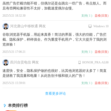
虽然广告拦截功能不错，但偶尔还是会跳出一些广告，有点烦人。而
且有些网站兼容性不太好，加载速度偶尔会慢。
2025/5/21 18:32:30
支持
(
1
)
盖楼(回复)
河北唐山中移铁通 网友
Windows 10
谷歌浏览器手机版，用起来真香！简洁的界面，强大的功能，广告拦
截、隐私保护，样样俱全。作为重度手机用户，它大大提升了我的浏
览体验！
2025/5/21 17:06:21
支持
(
1
)
盖楼(回复)
四川自贡电信 网友
HONOR_PRA-AL00
速度快，安全，隐私保护做的也很好，比其他浏览器好太多了！简直
是拯救了我流量和电量！从此告别卡顿和烦人的广告！
2025/5/21 15:59:01
支持
(
1
)
盖楼(回复)
查看更多评论
本类排行榜