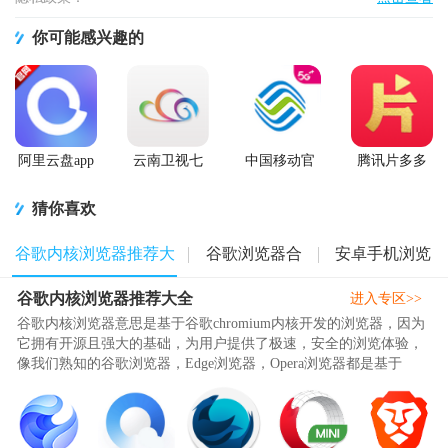
你可能感兴趣的
阿里云盘app
云南卫视七
中国移动官
腾讯片多多
官方版
彩云端app
方营业厅
看剧官方正
版app
猜你喜欢
谷歌内核浏览器推荐大
谷歌浏览器合
安卓手机浏览
谷歌内核浏览器推荐大全
全
集
器
进入专区>>
谷歌内核浏览器意思是基于谷歌chromium内核开发的浏览器，因为
它拥有开源且强大的基础，为用户提供了极速，安全的浏览体验，
像我们熟知的谷歌浏览器，Edge浏览器，Opera浏览器都是基于
chromium开发，采用V8引擎和多进程架构，网页加载快、运行流
畅，轻松应对复杂Web应用，支持语音搜索、翻译、密码管理及扩
展插件生态（如ChromeWebStore），大幅提升效率，通过谷歌账号
无缝同步书签、..