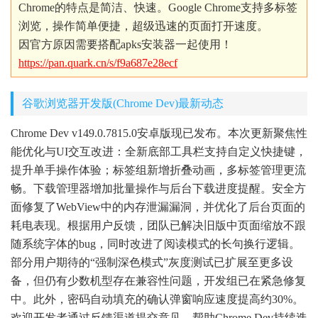
Chrome的特点是简洁、快速。Google Chrome支持多标签
浏览，操作简单便捷，超级迅速的页面打开速度。
因官方原因需要搭配apks安装器一起使用！
https://pan.quark.cn/s/f9a687e28ecf
谷歌浏览器开发版(Chrome Dev)最新动态
Chrome Dev v149.0.7815.0安卓版现已发布。本次更新聚焦性
能优化与UI交互改进：全新底部工具栏支持自定义快捷键，
提升单手操作体验；标签组新增折叠动画，多标签管理更流
畅。下载管理器增加批量操作与后台下载进度提醒。安全方
面修复了WebView中的内存泄漏漏洞，并优化了后台页面的
耗电表现。根据用户反馈，团队已解决旧版中页面缩放不跟
随系统字体的bug，同时改进了阅读模式的长句换行逻辑。
部分用户期待的“强制深色模式”灰度测试已扩展至更多设
备，但仍有少数机型存在兼容性问题，开发组已在紧急修复
中。此外，密码自动填充的确认弹窗响应速度提高约30%。
欢迎开发者通过反馈渠道提交意见，帮助Chrome Dev持续迭