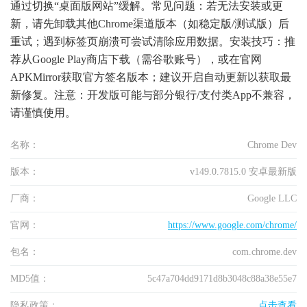
通过切换“桌面版网站”缓解。常见问题：若无法安装或更
新，请先卸载其他Chrome渠道版本（如稳定版/测试版）后
重试；遇到标签页崩溃可尝试清除应用数据。安装技巧：推
荐从Google Play商店下载（需谷歌账号），或在官网
APKMirror获取官方签名版本；建议开启自动更新以获取最
新修复。注意：开发版可能与部分银行/支付类App不兼容，
请谨慎使用。
名称：
Chrome Dev
版本：
v149.0.7815.0 安卓最新版
厂商：
Google LLC
官网：
https://www.google.com/chrome/
包名：
com.chrome.dev
MD5值：
5c47a704dd9171d8b3048c88a38e55e7
隐私政策：
点击查看