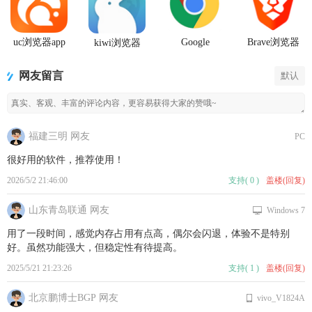
uc浏览器app
Google
Brave浏览器
kiwi浏览器
官方正版
Chrome手机
官方正版app
Kiwi Browser
安卓版正式
最新版
安卓版
网友留言
版
默认
福建三明 网友
PC
很好用的软件，推荐使用！
2026/5/2 21:46:00
支持
(
0
)
盖楼(回复)
山东青岛联通 网友
Windows 7
用了一段时间，感觉内存占用有点高，偶尔会闪退，体验不是特别
好。虽然功能强大，但稳定性有待提高。
2025/5/21 21:23:26
支持
(
1
)
盖楼(回复)
北京鹏博士BGP 网友
vivo_V1824A