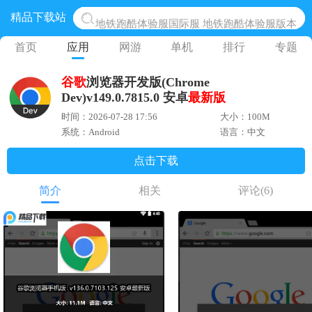
精品下载站
地铁跑酷体验服国际服 地铁跑酷体验服版本
网易光遇手游正版 点亮星空共庆周年
首页
应用
网游
单机
排行
专题
黎明觉醒生机腾讯正版 黎明觉醒生机国际服
谷歌
浏览器开发版(Chrome
蛋仔派对下载 蛋仔派对体验服
Dev)v149.0.7815.0 安卓
最新版
奥特曼王者传奇 正版奥特曼游戏
时间：2026-07-28 17:56
大小：100M
系统：Android
语言：中文
点击下载
简介
相关
评论
(6)