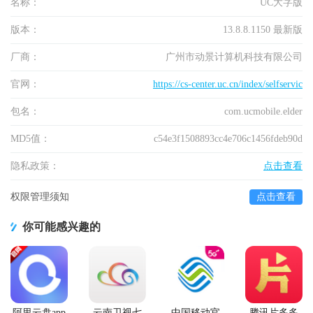
名称：
UC大字版
版本：
13.8.8.1150 最新版
厂商：
广州市动景计算机科技有限公司
官网：
https://cs-center.uc.cn/index/selfservic
包名：
com.ucmobile.elder
MD5值：
c54e3f1508893cc4e706c1456fdeb90d
隐私政策：
点击查看
权限管理须知
点击查看
你可能感兴趣的
阿里云盘app
云南卫视七
中国移动官
腾讯片多多