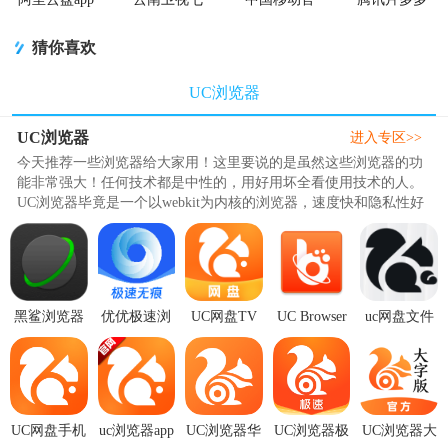
官方版
彩云端app
方营业厅
看剧官方正
版app
猜你喜欢
UC浏览器
UC浏览器
进入专区>>
今天推荐一些浏览器给大家用！这里要说的是虽然这些浏览器的功
能非常强大！任何技术都是中性的，用好用坏全看使用技术的人。
UC浏览器毕竟是一个以webkit为内核的浏览器，速度快和隐私性好
是他的优点，但咱把这些优点..
黑鲨浏览器
优优极速浏
UC网盘TV
UC Browser
uc网盘文件
安装
览器安装
版最新版
Go(uc浏览器
传输助手
BrowserV1.0.20251126
1.1.2安卓版
v2.9.1683 官
极速
app18.9.0.151
安装版
方正版
版)v2.2.2 安
安卓手机
卓
UC网盘手机
uc浏览器app
UC浏览器华
UC浏览器极
UC浏览器大