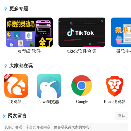
客户端
官方正版
为定制版
速版清爽版
字版UC大字
v18.9.4.1520
v18.9.4.1520
app13.8.1.116
app18.7.6.1457
版
更多专题
安卓版
安卓手机
提取版
安卓最
13.8.8.1150
最新版
灵动岛软件
tiktok软件合集
微软手
大家都在玩
uc浏览器app
Google
Brave浏览器
kiwi浏览器
官方正版
Chrome手机
官方正版app
Kiwi Browser
安卓版正式
最新版
安卓版
网友留言
版
默认