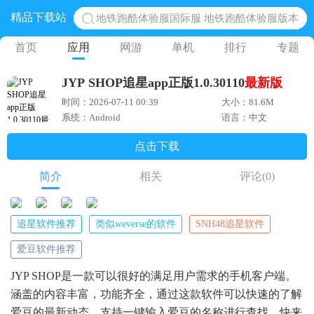
地铁跑酷体验服国际服 地铁跑酷体验服版本
精品下载站
网易光遇手游正版 点亮星空共庆周年
首页
应用
网游
单机
排行
专题
黎明觉醒生机腾讯正版 黎明觉醒生机国际服
蛋仔派对下载 蛋仔派对体验服
JYP SHOP追星app正版1.0.30110
最新版
奥特曼王者传奇 正版奥特曼游戏
时间：2026-07-11 00:39
大小：81.6M
系统：Android
语言：中文
点击下载
简介
相关
评论
(0)
追星软件推荐
类似weverse的软件
SNH48追星软件
爱豆软件推荐
JYP SHOP是一款可以很好的满足用户需求的手机客户端。
涵盖的内容丰富，功能齐全，通过这款软件可以快速的了解
爱豆的最新动态，支持一键输入爱豆的名称进行查找，快来