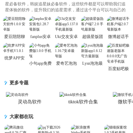
星必备软件，韩娱追星妹必备软件，这些软件都是可以帮助我们追
星体验的软件，提升我们的追星需求，通过这个平台可以与自己的
爱豆进行聊天和对话，操作方..
爱豆陪陪聊
fanplus安卓
Uki交友安卓
超级星饭团
微博超话手
天软件1.0.0
安装包
版app5.137.0
客户端7.2.0
机客户端
安卓版
1.28.7 最新
手机最新版
手机最新版
2.0.7 最新版
版
本
统梦APP安
小句app免费
爱奇艺泡泡
Lysn泡泡最
卓手机
百度贴吧极
版1.0.0 手机
1.16.7安卓
新版
V1.0.1
速版老版本
版
最新版
app1.6.12 官
8.0.0.0无广
方最新版
更多专题
告安卓手机
灵动岛软件
tiktok软件合集
微软手
大家都在玩