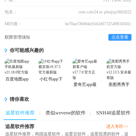
厂商：
JYP Three Sixty
包名：
com.cafe24.ec.plusjyp3602022
MD5值：
be70ae33b004cb5d2d0732549834502c
权限管理须知
点击查看
你可能感兴趣的
百度地图app
小红书app下
手机最新版
载安装
爱奇艺app最
美图秀秀手
新客户端
机官方版
猜你喜欢
追星软件推荐
类似weverse的软件
SNH48追星软件
追星软件推荐
进入专区>>
追星软件推荐，韩国追星软件，追爱豆软件，追星投票的软件，追