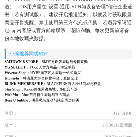
道），iOS用户需在“设置-通用-VPN与设备管理”信任企业证
书（若有测试版）。建议开启推送通知，以便及时获取限量
商品开售提醒。禁止使用第三方代充或代购，若遇异常请通
过app内客服或官方邮箱联系，谨防诈骗。每次更新前请备
份本地收藏夹数据。
小编推荐同类软件
SMTOWN &STORE
：SM官方正版周边与专辑直购
YG SELECT
：YG艺人官方商品与潮流单品
Weverse Shop
：HYBE旗下艺人周边一站式购买
Ktown4u
：韩流最大综合购物平台，直邮全球
BLINK MEMBERSHIP
：BLACKPINK官方粉丝商城与权益
Star Shop
：Kakao偶像周边商城，多组合可选
WithMu
：Mnet节目衍生周边与官方商品
Dear U bubble
：明星私信互动与限定周边购买
名称：
JYP SHOP
版本：
1.0.30110最新版