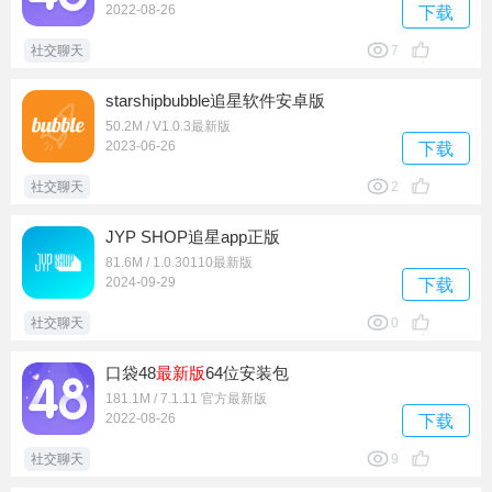
2022-08-26
下载
社交聊天
7
starshipbubble追星软件安卓版
50.2M / V1.0.3最新版
2023-06-26
下载
社交聊天
2
JYP SHOP追星app正版
81.6M / 1.0.30110最新版
2024-09-29
下载
社交聊天
0
口袋48
最新版
64位安装包
181.1M / 7.1.11 官方最新版
2022-08-26
下载
社交聊天
9