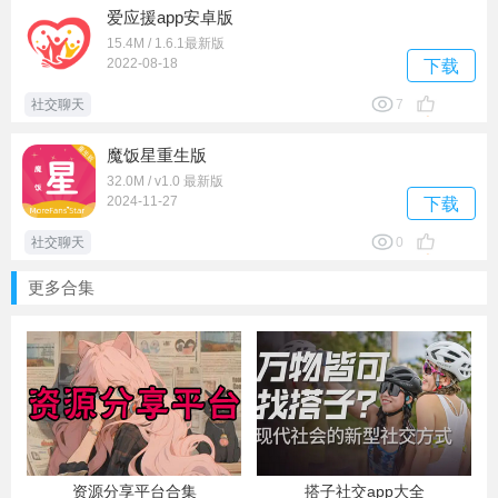
爱应援app安卓版
15.4M / 1.6.1最新版
2022-08-18
下载
社交聊天
7
魔饭星重生版
32.0M / v1.0 最新版
2024-11-27
下载
社交聊天
0
更多合集
资源分享平台合集
搭子社交app大全