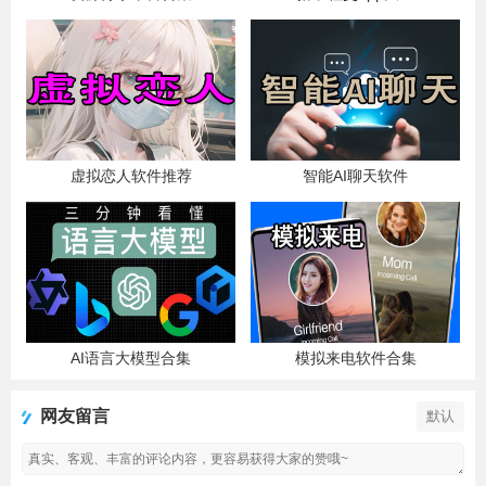
虚拟恋人软件推荐
智能AI聊天软件
AI语言大模型合集
模拟来电软件合集
网友留言
默认