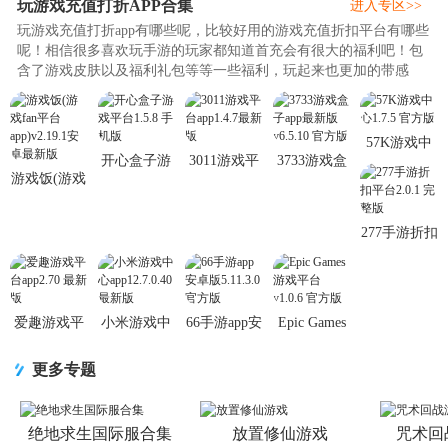
玩游戏充值打折APP合集
集
集
心
进入专区>>
玩游戏充值打折app有哪些呢，比较好用的游戏充值折扣平台有哪些
呢！相信很多喜欢玩手游的玩家都知道首充会有很大的福利吧！包
含了游戏皮肤以及福利礼包等等一些福利，玩起来也更加的带感
哦，为用户提供各种各样的bt手游，全新的体验升级，小编专门为
大家整理了相关的软件合集，免费提供给用户进行使用，如果直接
充值的话是很不划算的，喜欢玩游戏的小伙伴们一定不要错过哦，
57K游戏中
快来j9p下载哦。..
开心盒子游
3011游戏平
3733游戏盒
心1.7.5 官方
游戏饭(游戏
戏平台1.5.8
台app1.4.7最
子app最新版
版
fan平台
手机版
新版
v6.5.10 官方
app)v2.19.1
版
277手游折扣
安卓最新版
平台2.0.1 完
整版
爱趣游戏平
小米游戏中
66手游app安
Epic Games
台app2.70 最
心
卓版5.11.3.0
游戏平台
新版
app12.7.0.40
官方版
v1.0.6 官方
更多专题
最新版
版
绝地求生国际服合集
放置修仙游戏
咒术回