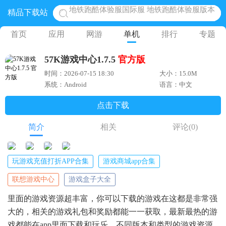
精品下载站
网易光遇手游正版 点亮星空共庆周年
黎明觉醒生机腾讯正版 黎明觉醒生机国际服
首页
应用
网游
单机
排行
专题
蛋仔派对下载 蛋仔派对体验服
57K游戏中心1.7.5
官方版
奥特曼王者传奇 正版奥特曼游戏
时间：2026-07-15 18:30
大小：15.0M
地铁跑酷体验服国际服 地铁跑酷体验服版本
系统：Android
语言：中文
点击下载
简介
相关
评论
(0)
玩游戏充值打折APP合集
游戏商城app合集
联想游戏中心
游戏盒子大全
里面的游戏资源超丰富，你可以下载的游戏在这都是非常强
大的，相关的游戏礼包和奖励都能一一获取，最新最热的游
戏都能在app里面下载和玩乐，不同版本和类型的游戏资源