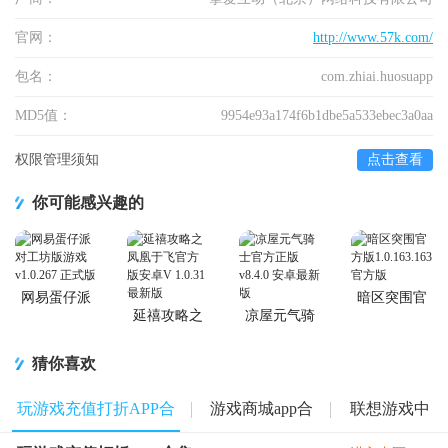
官网：
http://www.57k.com/
包名：
com.zhiai.huosuapp
MD5值：
9954e93a174f6b1dbe5a533ebec3a0aa
权限管理须知
点击查看
你可能感兴趣的
网易蛋仔派
暗区突围官
对工坊版游
方版
延禧攻略之
凉屋元气骑
戏
凤凰于飞官
士官方正版
方版
猜你喜欢
玩游戏充值打折APP合
游戏商城app合
联想游戏中